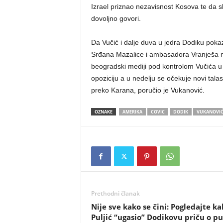
Izrael priznao nezavisnost Kosova te da s
dovoljno govori.
Da Vučić i dalje duva u jedra Dodiku pok
Srđana Mazalice i ambasadora Vranješa na 
beogradski mediji pod kontrolom Vučića u 
opoziciju a u nedelju se očekuje novi tala
preko Karana, poručio je Vukanović.
OZNAKE
AMERIKA
COVIC
DODIK
VUKANOVI
Prethodni članak
​Nije sve kako se čini: Pogledajte ka
Puljić “ugasio” Dodikovu priču o p