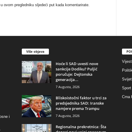
 u ovom pregledniku sljedeći put kada komentarirate.
Više objava
PO
Vijest
​Hoće li SAD uvesti nove
sankcije Dodiku? Puljić
Politi
poručuje: Dejtonska
generacija...
Svijet
7 Augusta, 2026
Sport
Crna 
​Bliskoistočni faktor u trci za
predsjednika SAD: Iranske
namjere prema Trampu
7 Augusta, 2026
osne i
​Regionalna prekretnica: Šta
.
donosi novi vojni sporazum