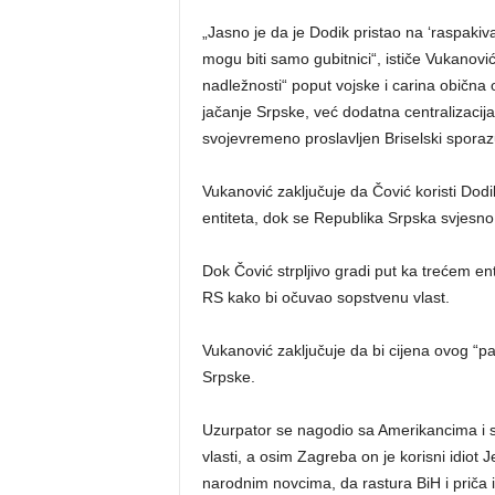
​„Jasno je da je Dodik pristao na ‘raspaki
mogu biti samo gubitnici“, ističe Vukanov
nadležnosti“ poput vojske i carina obična 
jačanje Srpske, već dodatna centralizacija
svojevremeno proslavljen Briselski spora
Vukanović zaključuje da Čović koristi Dodi
entiteta, dok se Republika Srpska svjesno
Dok Čović strpljivo gradi put ka trećem entit
RS kako bi očuvao sopstvenu vlast.
​Vukanović zaključuje da bi cijena ovog “par
Srpske.
Uzurpator se nagodio sa Amerikancima i 
vlasti, a osim Zagreba on je korisni idiot J
narodnim novcima, da rastura BiH i priča i