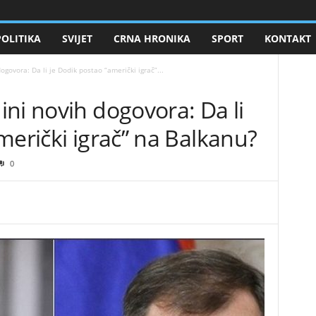
POLITIKA
SVIJET
CRNA HRONIKA
SPORT
KONTAKT
ogovora: Da li je Dodik postao “američki igrač”...
ini novih dogovora: Da li
merički igrač” na Balkanu?
0