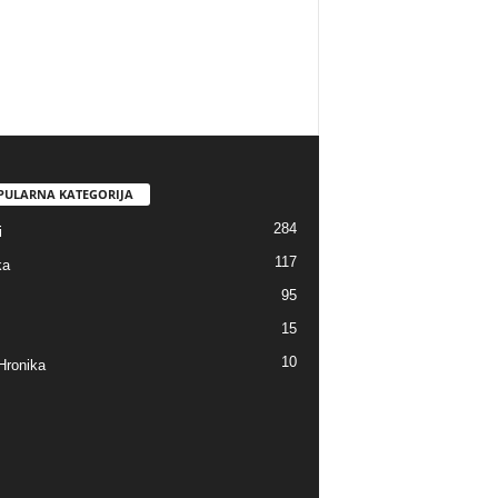
PULARNA KATEGORIJA
284
i
117
ka
95
15
10
Hronika