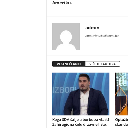
Ameriku.
admin
https://braniocibosne.ba
VEZANI ČLANCI
VIŠE OD AUTORA
​Koga SDA šalje u borbu za vlast?
​Optuž
Zahiragić na čelu državne liste,
skandal