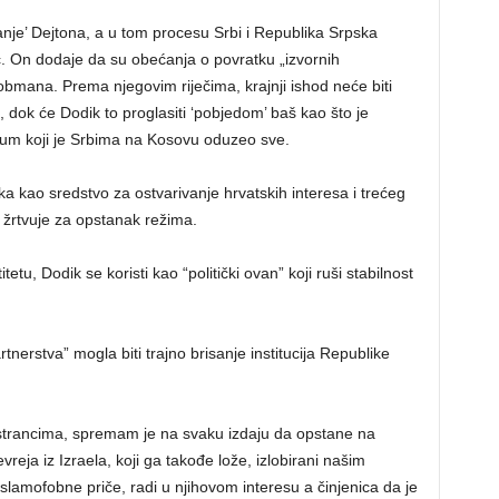
vanje’ Dejtona, a u tom procesu Srbi i Republika Srpska
ić. On dodaje da su obećanja o povratku „izvornih
obmana. Prema njegovim riječima, krajnji ishod neće biti
, dok će Dodik to proglasiti ‘pobjedom’ baš kao što je
zum koji je Srbima na Kosovu oduzeo sve.
ka kao sredstvo za ostvarivanje hrvatskih interesa i trećeg
 žrtvuje za opstanak režima.
etu, Dodik se koristi kao “politički ovan” koji ruši stabilnost
tnerstva” mogla biti trajno brisanje institucija Republike
strancima, spremam je na svaku izdaju da opstane na
evreja iz Izraela, koji ga takođe lože, izlobirani našim
slamofobne priče, radi u njihovom interesu a činjenica da je