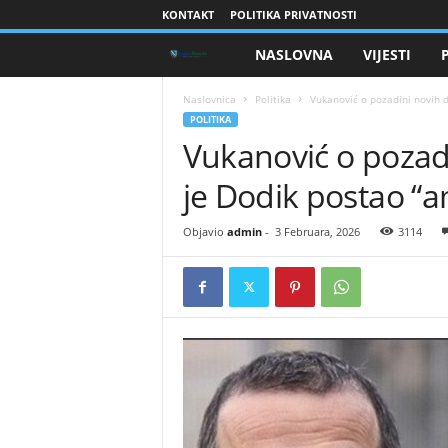
KONTAKT
POLITIKA PRIVATNOSTI
NASLOVNA
VIJESTI
B
r
Naslovnica
Politika
​Vukanović o pozadini novih d
POLITIKA
​Vukanović o pozad
a
je Dodik postao “a
n
i
Objavio
admin
-
3 Februara, 2026
3114
o
c
i
B