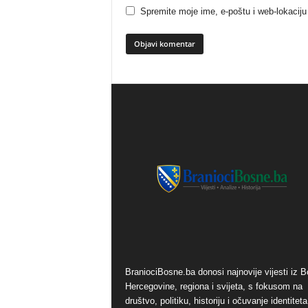
Spremite moje ime, e-poštu i web-lokaciju
BraniociBosne.ba donosi najnovije vijesti iz B
Hercegovine, regiona i svijeta, s fokusom na
društvo, politiku, historiju i očuvanje identiteta