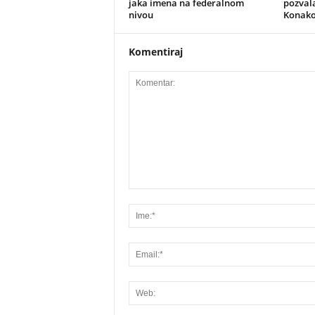
jaka imena na federalnom
pozvala
nivou
Konako
Komentiraj