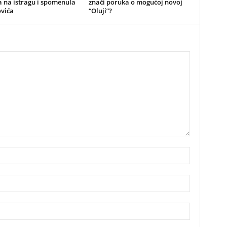
 na istragu i spomenula
znači poruka o mogućoj novoj
vića
“Oluji”?