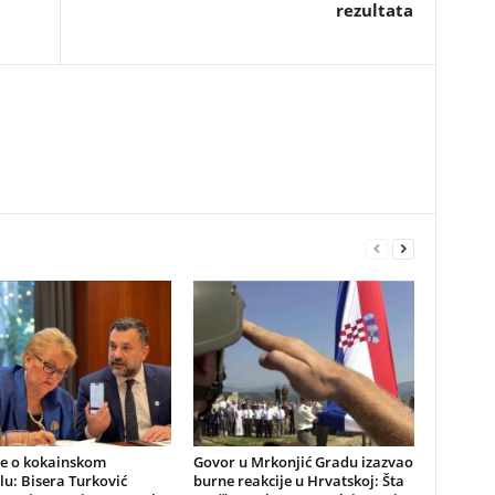
rezultata
be o kokainskom
​Govor u Mrkonjić Gradu izazvao
u: Bisera Turković
burne reakcije u Hrvatskoj: Šta