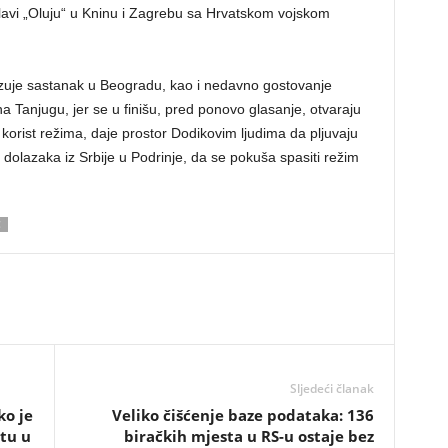
lavi „Oluju“ u Kninu i Zagrebu sa Hrvatskom vojskom
azuje sastanak u Beogradu, kao i nedavno gostovanje
Tanjugu, jer se u finišu, pred ponovo glasanje, otvaraju
korist režima, daje prostor Dodikovim ljudima da pljuvaju
s dolazaka iz Srbije u Podrinje, da se pokuša spasiti režim
Ć
Sljedeći članak
ko je
Veliko čišćenje baze podataka: 136
utu u
biračkih mjesta u RS-u ostaje bez