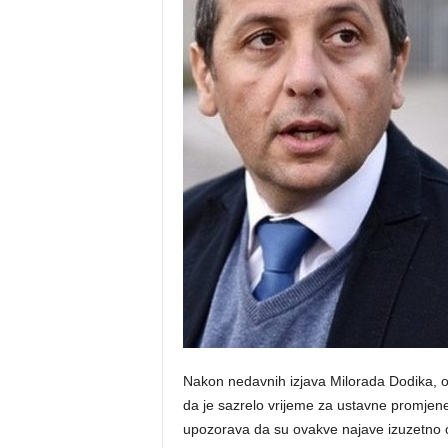
o
s
n
e
Nakon nedavnih izjava Milorada Dodika, og
da je sazrelo vrijeme za ustavne promjene
upozorava da su ovakve najave izuzetno 