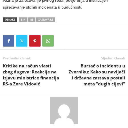
važna je za očuvanje javnog reda, povjerenja u institucije i
sprečavanje sličnih incidenata u budućnosti.
OZNAKE
BIH
RS
ZASTAVA RS
Prethodni članak
Sljedeći članak
​Kritike na račun vlasti
​Bursać o incidentu u
zbog dugova: Reakcije na
Zvorniku: Kako su navijači
izjavu ministrice financija
i državna zastava postali
RS-a Zore Vidović
meta “dugih cijevi”