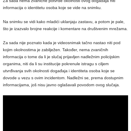
Za sada nema zvanične potvrde okolnosti ovog događaja niti
informacija o identitetu osoba koje se vide na snimku.
Na snimku se vidi kako mladići uklanjaju zastavu, a potom je pale,
što je izazvalo brojne reakcije i komentare na društvenim mrežama.
Za sada nije poznato kada je videosnimak tačno nastao niti pod
kojim okolnostima je zabilježen. Također, nema zvaničnih
informacija o tome da li je slučaj prijavljen nadležnim policijskim
organima, niti da li su institucije pokrenule istragu s ciljem
utvrđivanja svih okolnosti događaja i identiteta osoba koje se
dovode u vezu s ovim incidentom. Nadležni se, prema dostupnim
informacijama, još nisu javno oglašavali povodom ovog slučaja.