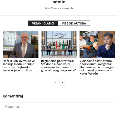
admin
https://braniocibosne.ba
VEZANI ČLANCI
VIŠE OD AUTORA
​Hoće li SAD uvesti nove
​Regionalna prekretnica:
Vukanović oštar prema
sankcije Dodiku? Puljić
Šta donosi novi vojni
opozicionim kolegama:
poručuje: Dejtonska
sporazum tri države i
Stanivuković svira šargije
generacija je prošlost
gdje leži njegova granica?
dok narod protestuje u
Kotor Varošu
Komentiraj