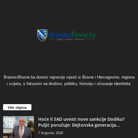
BraniociBosne.ba donosi najnovije vijesti iz Bosne i Hercegovine, regiona
i svijeta, s fokusom na društvo, politiku, historiju i očuvanje identiteta.
Više objava
​Hoće li SAD uvesti nove sankcije Dodiku?
Puljić poručuje: Dejtonska generacija...
7 Augusta, 2026