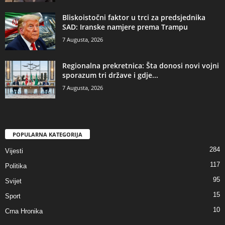
​Bliskoistočni faktor u trci za predsjednika
SAD: Iranske namjere prema Trampu
7 Augusta, 2026
​Regionalna prekretnica: Šta donosi novi vojni
sporazum tri države i gdje...
7 Augusta, 2026
POPULARNA KATEGORIJA
284
Vijesti
117
Politika
95
Svijet
15
Sport
10
Crna Hronika