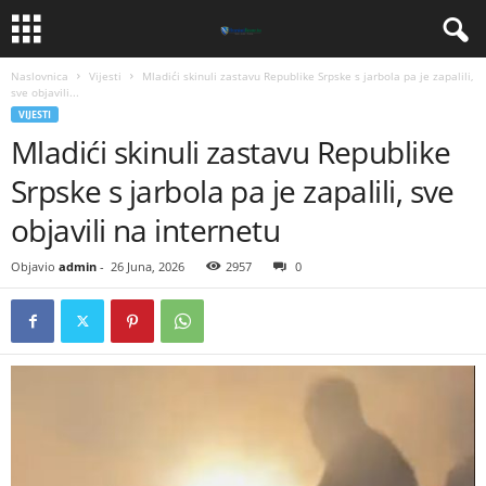
Naslovnica
Vijesti
​Mladići skinuli zastavu Republike Srpske s jarbola pa je zapalili,
sve objavili...
VIJESTI
​Mladići skinuli zastavu Republike
Srpske s jarbola pa je zapalili, sve
objavili na internetu
Objavio
admin
-
26 Juna, 2026
2957
0