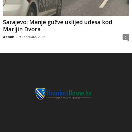
Sarajevo: Manje gužve uslijed udesa kod
Marijin Dvora
admin
-
9 Februara, 2026
0