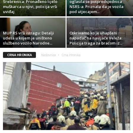
​Srebrenica: Pronađeno tijelo
oglasila se potpredsjednica
muškarca u njivi, policija vrši
NSRS-a: Priznala da je vozila
uviđaj
pod utjecajem...
​MUP RS vrši istragu: Detalji
​Otkrivamo ko je uhapšeni
udesa u kojem je uništeno
napadač na navijače Veleža:
službeno vozilo Narodne...
Policija traga za braćom iz...
CRNA HRONIKA
Naslovnica
Crna Hronika