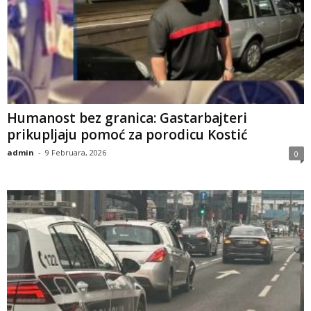
​Humanost bez granica: Gastarbajteri
prikupljaju pomoć za porodicu Kostić
admin
-
9 Februara, 2026
0