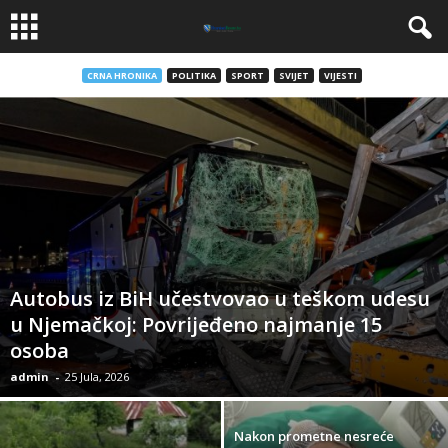
CRNA HRONIKA
POLITIKA
SPORT
SVIJET
VIJESTI
​Autobus iz BiH učestvovao u teškom udesu
u Njemačkoj: Povrijeđeno najmanje 15
osoba
admin
-
25 Jula, 2026
​Nakon prometne nesreće