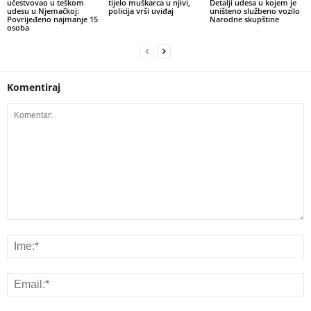
učestvovao u teškom
tijelo muškarca u njivi,
Detalji udesa u kojem je
udesu u Njemačkoj:
policija vrši uviđaj
uništeno službeno vozilo
Povrijeđeno najmanje 15
Narodne skupštine
osoba
Komentiraj