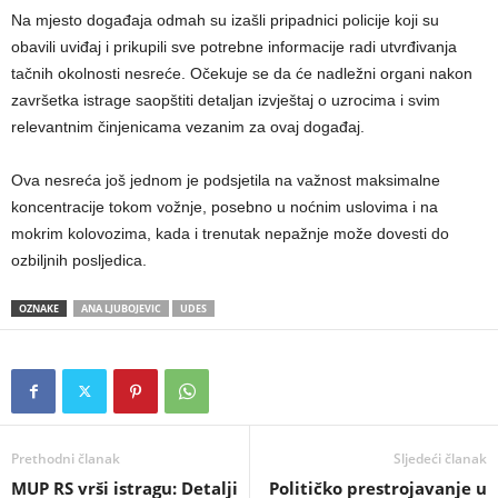
Na mjesto događaja odmah su izašli pripadnici policije koji su
obavili uviđaj i prikupili sve potrebne informacije radi utvrđivanja
tačnih okolnosti nesreće. Očekuje se da će nadležni organi nakon
završetka istrage saopštiti detaljan izvještaj o uzrocima i svim
relevantnim činjenicama vezanim za ovaj događaj.
Ova nesreća još jednom je podsjetila na važnost maksimalne
koncentracije tokom vožnje, posebno u noćnim uslovima i na
mokrim kolovozima, kada i trenutak nepažnje može dovesti do
ozbiljnih posljedica.
OZNAKE
ANA LJUBOJEVIC
UDES
Prethodni članak
Sljedeći članak
​MUP RS vrši istragu: Detalji
Političko prestrojavanje u