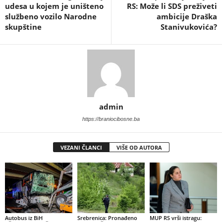
udesa u kojem je uništeno
RS: Može li SDS preživeti
službeno vozilo Narodne
ambicije Draška
skupštine
Stanivukovića?
admin
https://braniocibosne.ba
VEZANI ČLANCI
VIŠE OD AUTORA
​Autobus iz BiH
​Srebrenica: Pronađeno
​MUP RS vrši istragu: