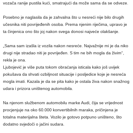
vozača ranije pustila kući, smatrajući da može sama da se odveze.
Posebno je naglasila da je zahvalna što u nesreći nije bilo drugih
učesnika niti povrijeđenih osoba. Prema njenim riječima, upravo je
ta činjenica ono što joj nakon svega donosi najveće olakšanje.
„Sama sam izašla iz vozila nakon nesreće. Najvažnije mi je da niko
drugi nije stradao niti je povrijeđen. S tim ne bih mogla da živim“,
rekla je ona.
Ljubojević je više puta tokom obraćanja isticala kako još uvijek
pokušava da shvati ozbiljnost situacije i posljedice koje je nesreća
mogla imati. Kazala je da se pita kako je ostala živa nakon snažnog
udara i prizora uništenog automobila.
Na njenom službenom automobilu marke Audi, čija se vrijednost
procjenjuje na oko 60.000 konvertibilnih maraka, pričinjena je
totalna materijalna šteta. Vozilo je gotovo potpuno uništeno, što
dodatno svjedoči o jačini sudara.