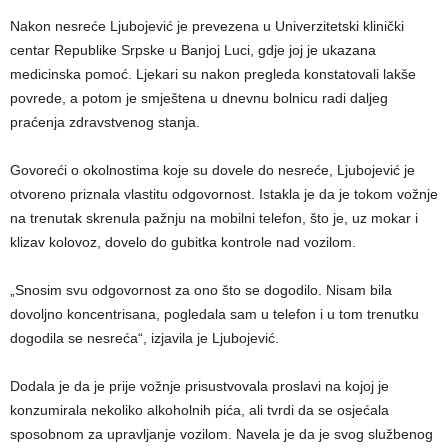
Nakon nesreće Ljubojević je prevezena u Univerzitetski klinički
centar Republike Srpske u Banjoj Luci, gdje joj je ukazana
medicinska pomoć. Ljekari su nakon pregleda konstatovali lakše
povrede, a potom je smještena u dnevnu bolnicu radi daljeg
praćenja zdravstvenog stanja.
Govoreći o okolnostima koje su dovele do nesreće, Ljubojević je
otvoreno priznala vlastitu odgovornost. Istakla je da je tokom vožnje
na trenutak skrenula pažnju na mobilni telefon, što je, uz mokar i
klizav kolovoz, dovelo do gubitka kontrole nad vozilom.
„Snosim svu odgovornost za ono što se dogodilo. Nisam bila
dovoljno koncentrisana, pogledala sam u telefon i u tom trenutku
dogodila se nesreća“, izjavila je Ljubojević.
Dodala je da je prije vožnje prisustvovala proslavi na kojoj je
konzumirala nekoliko alkoholnih pića, ali tvrdi da se osjećala
sposobnom za upravljanje vozilom. Navela je da je svog službenog