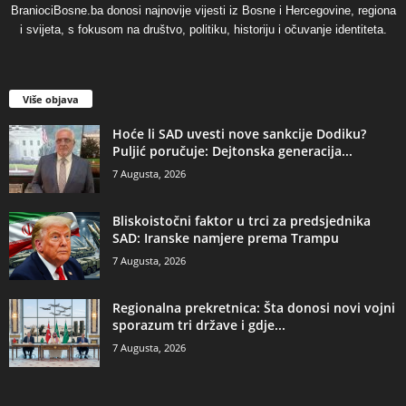
BraniociBosne.ba donosi najnovije vijesti iz Bosne i Hercegovine, regiona
i svijeta, s fokusom na društvo, politiku, historiju i očuvanje identiteta.
Više objava
​Hoće li SAD uvesti nove sankcije Dodiku?
Puljić poručuje: Dejtonska generacija...
7 Augusta, 2026
​Bliskoistočni faktor u trci za predsjednika
SAD: Iranske namjere prema Trampu
7 Augusta, 2026
​Regionalna prekretnica: Šta donosi novi vojni
sporazum tri države i gdje...
7 Augusta, 2026