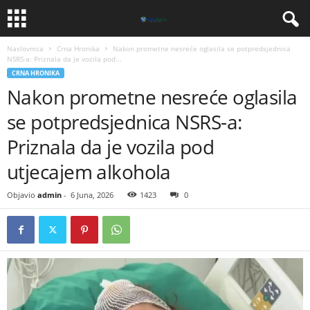
Naslovnica
Crna Hronika
​Nakon prometne nesreće oglasila se potpredsjednica
NSRS-a: Priznala da je vozila pod...
CRNA HRONIKA
​Nakon prometne nesreće oglasila
se potpredsjednica NSRS-a:
Priznala da je vozila pod
utjecajem alkohola
Objavio
admin
-
6 Juna, 2026
1423
0