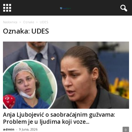
Naslovnica
Oznake
UDES
Oznaka: UDES
Anja Ljubojević o saobraćajnim gužvama:
Problem je u ljudima koji voze...
admin
-
9 Juna, 2026
0