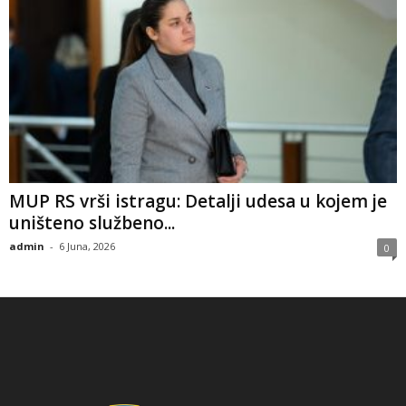
​MUP RS vrši istragu: Detalji udesa u kojem je
uništeno službeno...
admin
-
6 Juna, 2026
0