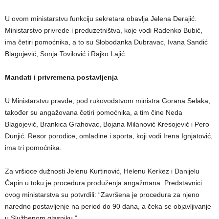
U ovom ministarstvu funkciju sekretara obavlja Jelena Derajić.
Ministarstvo privrede i preduzetništva, koje vodi Radenko Bubić,
ima četiri pomoćnika, a to su Slobodanka Dubravac, Ivana Sandić
Blagojević, Sonja Tovilović i Rajko Lajić.
Mandati i privremena postavljenja
U Ministarstvu pravde, pod rukovodstvom ministra Gorana Selaka,
također su angažovana četiri pomoćnika, a tim čine Neda
Blagojević, Brankica Grahovac, Bojana Milanović Kresojević i Pero
Dunjić. Resor porodice, omladine i sporta, koji vodi Irena Ignjatović,
ima tri pomoćnika.
Za vršioce dužnosti Jelenu Kurtinović, Helenu Kerkez i Danijelu
Ćapin u toku je procedura produženja angažmana. Predstavnici
ovog ministarstva su potvrdili: “Završena je procedura za njeno
naredno postavljenje na period do 90 dana, a čeka se objavljivanje
u Službenom glasniku.”