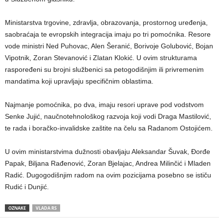
Ministarstva trgovine, zdravlja, obrazovanja, prostornog uređenja,
saobraćaja te evropskih integracija imaju po tri pomoćnika. Resore
vode ministri Ned Puhovac, Alen Šeranić, Borivoje Golubović, Bojan
Vipotnik, Zoran Stevanović i Zlatan Klokić. U ovim strukturama
raspoređeni su brojni službenici sa petogodišnjim ili privremenim
mandatima koji upravljaju specifičnim oblastima.
Najmanje pomoćnika, po dva, imaju resori uprave pod vodstvom
Senke Jujić, naučnotehnološkog razvoja koji vodi Draga Mastilović,
te rada i boračko-invalidske zaštite na čelu sa Radanom Ostojićem.
U ovim ministarstvima dužnosti obavljaju Aleksandar Šuvak, Đorđe
Papak, Biljana Rađenović, Zoran Bjelajac, Andrea Milinčić i Mladen
Radić. Dugogodišnjim radom na ovim pozicijama posebno se ističu
Rudić i Dunjić.
OZNAKE
VLADA RS