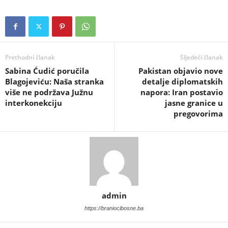
Prethodni članak
Sljedeći članak
Sabina Ćudić poručila
​Pakistan objavio nove
Blagojeviću: Naša stranka
detalje diplomatskih
više ne podržava Južnu
napora: Iran postavio
interkonekciju
jasne granice u
pregovorima
admin
https://braniocibosne.ba