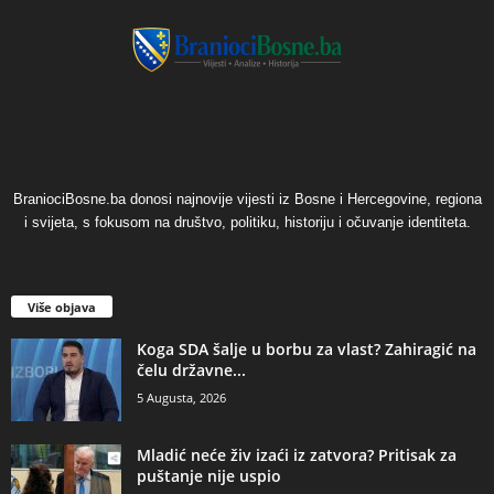
BraniociBosne.ba donosi najnovije vijesti iz Bosne i Hercegovine, regiona
i svijeta, s fokusom na društvo, politiku, historiju i očuvanje identiteta.
Više objava
​Koga SDA šalje u borbu za vlast? Zahiragić na
čelu državne...
5 Augusta, 2026
​Mladić neće živ izaći iz zatvora? Pritisak za
puštanje nije uspio