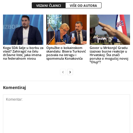
VEZANI ČLANCI
VIŠE OD AUTORA
​Koga SDA šalje u borbu za
​Optužbe o kokainskom
​Govor u Mrkonjić Gradu
vlast? Zahiragić na čelu
skandalu: Bisera Turković
izazvao burne reakcije u
državne liste, jaka imena
pozvala na istragu i
Hrvatskoj: Šta znači
na federalnom nivou
spomenula Konakovića
poruka o mogućoj novoj
“Oluji”?
Komentiraj