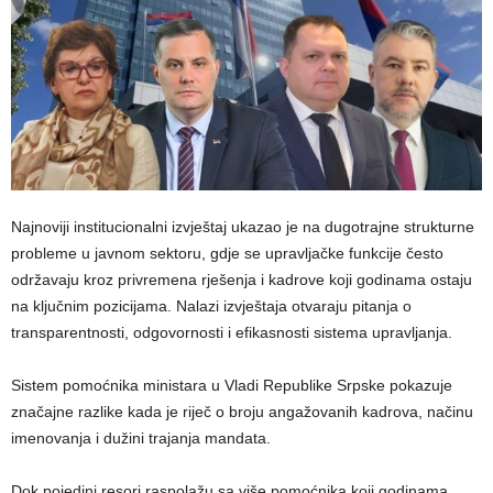
Najnoviji institucionalni izvještaj ukazao je na dugotrajne strukturne
probleme u javnom sektoru, gdje se upravljačke funkcije često
održavaju kroz privremena rješenja i kadrove koji godinama ostaju
na ključnim pozicijama. Nalazi izvještaja otvaraju pitanja o
transparentnosti, odgovornosti i efikasnosti sistema upravljanja.
Sistem pomoćnika ministara u Vladi Republike Srpske pokazuje
značajne razlike kada je riječ o broju angažovanih kadrova, načinu
imenovanja i dužini trajanja mandata.
Dok pojedini resori raspolažu sa više pomoćnika koji godinama