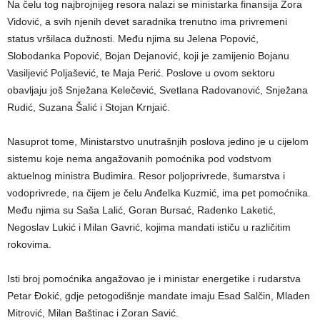
Na čelu tog najbrojnijeg resora nalazi se ministarka finansija Zora
Vidović, a svih njenih devet saradnika trenutno ima privremeni
status vršilaca dužnosti. Među njima su Jelena Popović,
Slobodanka Popović, Bojan Dejanović, koji je zamijenio Bojanu
Vasiljević Poljašević, te Maja Perić. Poslove u ovom sektoru
obavljaju još Snježana Kelečević, Svetlana Radovanović, Snježana
Rudić, Suzana Šalić i Stojan Krnjaić.
Nasuprot tome, Ministarstvo unutrašnjih poslova jedino je u cijelom
sistemu koje nema angažovanih pomoćnika pod vodstvom
aktuelnog ministra Budimira. Resor poljoprivrede, šumarstva i
vodoprivrede, na čijem je čelu Anđelka Kuzmić, ima pet pomoćnika.
Među njima su Saša Lalić, Goran Bursać, Radenko Laketić,
Negoslav Lukić i Milan Gavrić, kojima mandati ističu u različitim
rokovima.
Isti broj pomoćnika angažovao je i ministar energetike i rudarstva
Petar Đokić, gdje petogodišnje mandate imaju Esad Salčin, Mladen
Mitrović, Milan Baštinac i Zoran Savić.