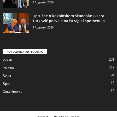
5 Augusta, 2026
​Optužbe o kokainskom skandalu: Bisera
Turković pozvala na istragu i spomenula...
5 Augusta, 2026
POPULARNA KATEGORIJA
281
Vijesti
117
Politika
94
Svijet
15
Sport
10
Crna Hronika
Kontakt
Politika privatnosti