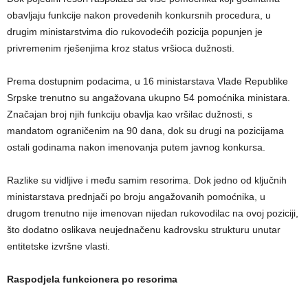
obavljaju funkcije nakon provedenih konkursnih procedura, u
drugim ministarstvima dio rukovodećih pozicija popunjen je
privremenim rješenjima kroz status vršioca dužnosti.
Prema dostupnim podacima, u 16 ministarstava Vlade Republike
Srpske trenutno su angažovana ukupno 54 pomoćnika ministara.
Značajan broj njih funkciju obavlja kao vršilac dužnosti, s
mandatom ograničenim na 90 dana, dok su drugi na pozicijama
ostali godinama nakon imenovanja putem javnog konkursa.
Razlike su vidljive i među samim resorima. Dok jedno od ključnih
ministarstava prednjači po broju angažovanih pomoćnika, u
drugom trenutno nije imenovan nijedan rukovodilac na ovoj poziciji,
što dodatno oslikava neujednačenu kadrovsku strukturu unutar
entitetske izvršne vlasti.
Raspodjela funkcionera po resorima