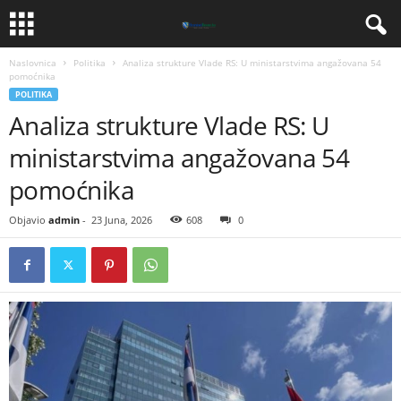
Naslovnica
Politika
Analiza strukture Vlade RS: U ministarstvima angažovana 54
pomoćnika
POLITIKA
Analiza strukture Vlade RS: U
ministarstvima angažovana 54
pomoćnika
Objavio
admin
-
23 Juna, 2026
608
0