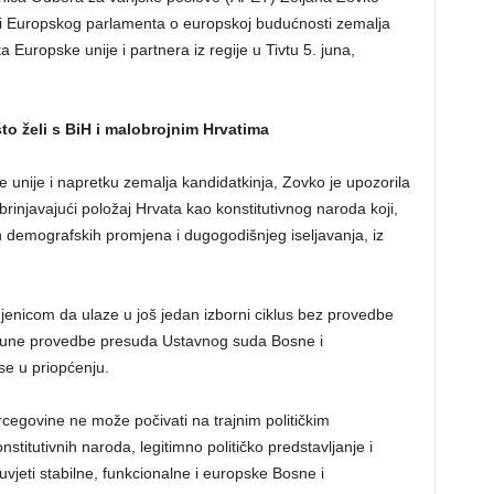
vi Europskog parlamenta o europskoj budućnosti zemalja
Europske unije i partnera iz regije u Tivtu 5. juna,
o želi s BiH i malobrojnim Hrvatima
 unije i napretku zemalja kandidatkinja, Zovko je upozorila
abrinjavajući položaj Hrvata kao konstitutivnog naroda koji,
ih demografskih promjena i dugogodišnjeg iseljavanja, iz
jenicom da ulaze u još jedan izborni ciklus bez provedbe
z pune provedbe presuda Ustavnog suda Bosne i
se u priopćenju.
rcegovine ne može počivati na trajnim političkim
itutivnih naroda, legitimno političko predstavljanje i
vjeti stabilne, funkcionalne i europske Bosne i