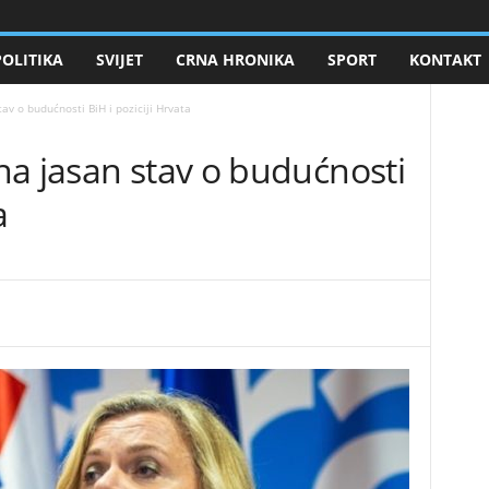
POLITIKA
SVIJET
CRNA HRONIKA
SPORT
KONTAKT
av o budućnosti BiH i poziciji Hrvata
na jasan stav o budućnosti
a