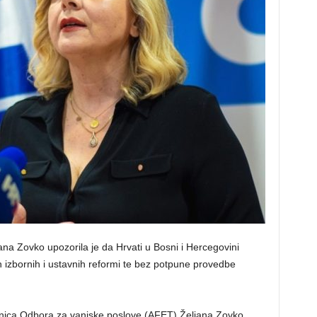
a Zovko upozorila je da Hrvati u Bosni i Hercegovini
h izbornih i ustavnih reformi te bez potpune provedbe
nica Odbora za vanjske poslove (AFET) Željana Zovko