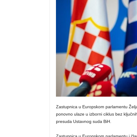
o
s
n
e
Zastupnica u Europskom parlamentu Željan
ponovno ulaze u izborni ciklus bez ključni
presuda Ustavnog suda BiH.
Zastupnica u Europskom parlamentu i čla