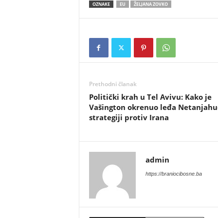
OZNAKE
EU
ŽELJANA ZOVKO
Prethodni članak
​Politički krah u Tel Avivu: Kako je
Vašington okrenuo leđa Netanjahu
strategiji protiv Irana
admin
https://braniocibosne.ba