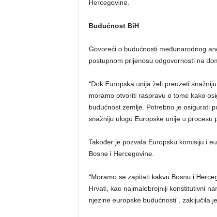
Hercegovine.
Budućnost BiH
Govoreći o budućnosti međunarodnog anga
postupnom prijenosu odgovornosti na doma
“Dok Europska unija želi preuzeti snažni
moramo otvoriti raspravu o tome kako osi
budućnost zemlje. Potrebno je osigurati po
snažniju ulogu Europske unije u procesu pr
Također je pozvala Europsku komisiju i eur
Bosne i Hercegovine.
“Moramo se zapitati kakvu Bosnu i Herceg
Hrvati, kao najmalobrojniji konstitutivni n
njezine europske budućnosti”, zaključila j