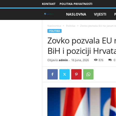
KONTAKT
POLITIKA PRIVATNOSTI
NASLOVNA
VIJESTI
B
r
Naslovnica
Politika
​Zovko pozvala EU na jasan st
POLITIKA
​Zovko pozvala EU 
a
BiH i poziciji Hrvat
n
i
Objavio
admin
-
16 Juna, 2026
876
0
o
c
i
B