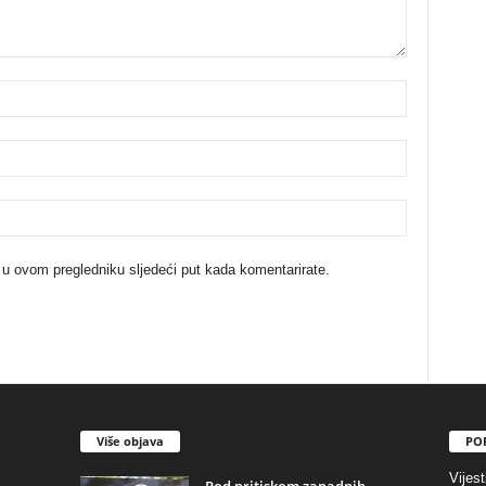
 u ovom pregledniku sljedeći put kada komentarirate.
Više objava
PO
Vijest
​Pod pritiskom zapadnih