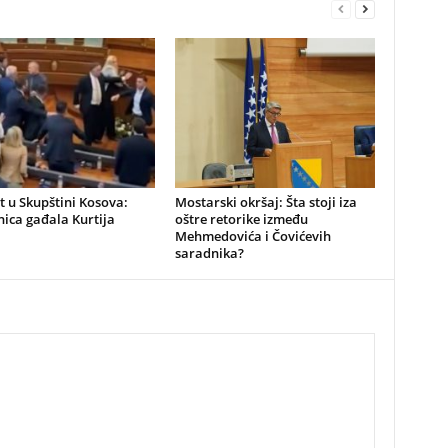
t u Skupštini Kosova:
Mostarski okršaj: Šta stoji iza
ica gađala Kurtija
oštre retorike između
Mehmedovića i Čovićevih
saradnika?