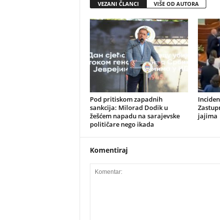
VEZANI ČLANCI
VIŠE OD AUTORA
​Pod pritiskom zapadnih
Inciden
sankcija: Milorad Dodik u
Zastupn
žešćem napadu na sarajevske
jajima
političare nego ikada
Komentiraj