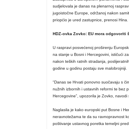
sudjelovala je danas na plenarnoj raspra
jugoistočne Europe, održanoj nakon samita 
priopćio je ured zastupnice, prenosi Hina.
HDZ-ovka Zovko: EU mora odgovoriti št
U raspravi posvećenoj proširenju Europske
na stanje u Bosni i Hercegovini, ističući z
nakon teških ratnih stradanja, poslijeratn
godine u godinu postaju sve malobrojniji.
“Danas se Hrvati ponovno suočavaju s čin
nužnih izbornih i ustavnih reformi te be
Hercegovine”, upozorila je Zovko, navodi 
Naglasila je kako europski put Bosne i He
neravnotežama te da su ravnopravnost konst
poštivanje ustavnog poretka temeljni predu