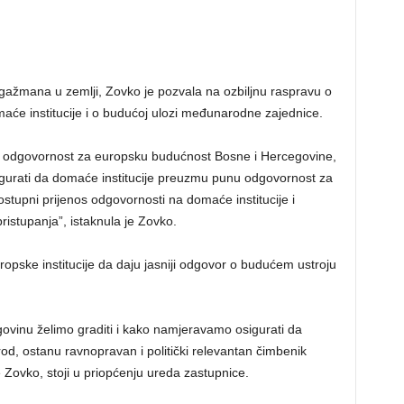
žmana u zemlji, Zovko je pozvala na ozbiljnu raspravu o
će institucije i o budućoj ulozi međunarodne zajednice.
ju odgovornost za europsku budućnost Bosne i Hercegovine,
gurati da domaće institucije preuzmu punu odgovornost za
stupni prijenos odgovornosti na domaće institucije i
istupanja”, istaknula je Zovko.
opske institucije da daju jasniji odgovor o budućem ustroju
ovinu želimo graditi i kako namjeravamo osigurati da
arod, ostanu ravnopravan i politički relevantan čimbenik
e Zovko, stoji u priopćenju ureda zastupnice.