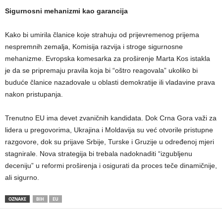
Sigurnosni mehanizmi kao garancija
Kako bi umirila članice koje strahuju od prijevremenog prijema
nespremnih zemalja, Komisija razvija i stroge sigurnosne
mehanizme. Evropska komesarka za proširenje Marta Kos istakla
je da se pripremaju pravila koja bi “oštro reagovala” ukoliko bi
buduće članice nazadovale u oblasti demokratije ili vladavine prava
nakon pristupanja.
Trenutno EU ima devet zvaničnih kandidata. Dok Crna Gora važi za
lidera u pregovorima, Ukrajina i Moldavija su već otvorile pristupne
razgovore, dok su prijave Srbije, Turske i Gruzije u određenoj mjeri
stagnirale. Nova strategija bi trebala nadoknaditi “izgubljenu
deceniju” u reformi proširenja i osigurati da proces teče dinamičnije,
ali sigurno.
OZNAKE
BIH
EU