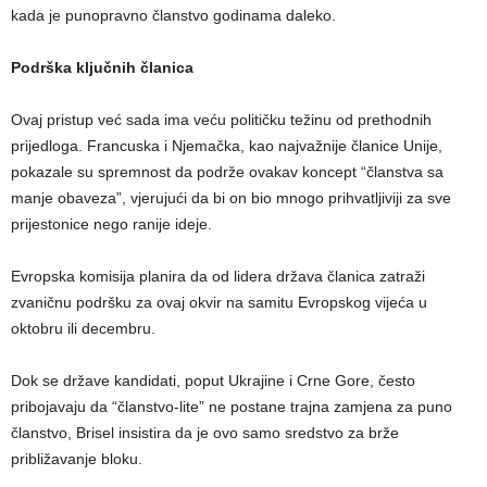
kada je punopravno članstvo godinama daleko.
Podrška ključnih članica
Ovaj pristup već sada ima veću političku težinu od prethodnih
prijedloga. Francuska i Njemačka, kao najvažnije članice Unije,
pokazale su spremnost da podrže ovakav koncept “članstva sa
manje obaveza”, vjerujući da bi on bio mnogo prihvatljiviji za sve
prijestonice nego ranije ideje.
Evropska komisija planira da od lidera država članica zatraži
zvaničnu podršku za ovaj okvir na samitu Evropskog vijeća u
oktobru ili decembru.
Dok se države kandidati, poput Ukrajine i Crne Gore, često
pribojavaju da “članstvo-lite” ne postane trajna zamjena za puno
članstvo, Brisel insistira da je ovo samo sredstvo za brže
približavanje bloku.