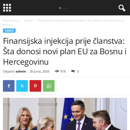
Naslovnica
Vijesti
Finansijska injekcija prije članstva: Šta donosi novi plan EU za
Bosnu i...
VIJESTI
Finansijska injekcija prije članstva:
Šta donosi novi plan EU za Bosnu i
Hercegovinu
Objavio
admin
-
26 Juna, 2026
918
0