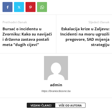
Prethodni članak
Sljedeći članak
​Bursać o incidentu u
Eskalacija krize u Zaljevu:
Zvorniku: Kako su navijači
Incidenti na moru ugrozili
i državna zastava postali
pregovore, SAD mijenja
meta “dugih cijevi”
strategiju
admin
https://braniocibosne.ba
VEZANI ČLANCI
VIŠE OD AUTORA