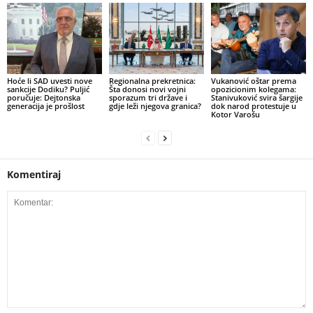
​Hoće li SAD uvesti nove
​Regionalna prekretnica:
Vukanović oštar prema
sankcije Dodiku? Puljić
Šta donosi novi vojni
opozicionim kolegama:
poručuje: Dejtonska
sporazum tri države i
Stanivuković svira šargije
generacija je prošlost
gdje leži njegova granica?
dok narod protestuje u
Kotor Varošu
Komentiraj