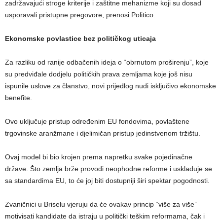
zadržavajući stroge kriterije i zaštitne mehanizme koji su dosad
usporavali pristupne pregovore, prenosi Politico.
Ekonomske povlastice bez političkog uticaja
Za razliku od ranije odbačenih ideja o “obrnutom proširenju”, koje
su predviđale dodjelu političkih prava zemljama koje još nisu
ispunile uslove za članstvo, novi prijedlog nudi isključivo ekonomske
benefite.
Ovo uključuje pristup određenim EU fondovima, povlaštene
trgovinske aranžmane i djelimičan pristup jedinstvenom tržištu.
Ovaj model bi bio krojen prema napretku svake pojedinačne
države. Što zemlja brže provodi neophodne reforme i usklađuje se
sa standardima EU, to će joj biti dostupniji širi spektar pogodnosti.
Zvaničnici u Briselu vjeruju da će ovakav princip “više za više”
motivisati kandidate da istraju u politički teškim reformama, čak i