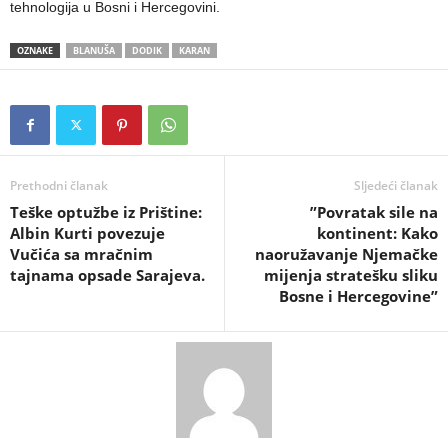
tehnologija u Bosni i Hercegovini.
OZNAKE
BLANUŠA
DODIK
KARAN
Prethodni članak
Sljedeći članak
Teške optužbe iz Prištine:
​”Povratak sile na
Albin Kurti povezuje
kontinent: Kako
Vučića sa mračnim
naoružavanje Njemačke
tajnama opsade Sarajeva.
mijenja stratešku sliku
Bosne i Hercegovine”