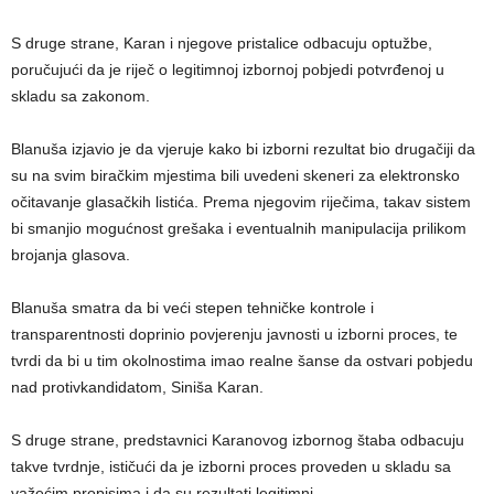
S druge strane, Karan i njegove pristalice odbacuju optužbe,
poručujući da je riječ o legitimnoj izbornoj pobjedi potvrđenoj u
skladu sa zakonom.
Blanuša izjavio je da vjeruje kako bi izborni rezultat bio drugačiji da
su na svim biračkim mjestima bili uvedeni skeneri za elektronsko
očitavanje glasačkih listića. Prema njegovim riječima, takav sistem
bi smanjio mogućnost grešaka i eventualnih manipulacija prilikom
brojanja glasova.
Blanuša smatra da bi veći stepen tehničke kontrole i
transparentnosti doprinio povjerenju javnosti u izborni proces, te
tvrdi da bi u tim okolnostima imao realne šanse da ostvari pobjedu
nad protivkandidatom, Siniša Karan.
S druge strane, predstavnici Karanovog izbornog štaba odbacuju
takve tvrdnje, ističući da je izborni proces proveden u skladu sa
važećim propisima i da su rezultati legitimni.