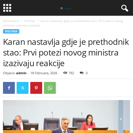
Naslovnica
Politika
​Karan nastavlja gdje je prethodnik stao: Prvi potezi novog
ministra izazivaju reakcije
POLITIKA
​Karan nastavlja gdje je prethodnik
stao: Prvi potezi novog ministra
izazivaju reakcije
Objavio
admin
-
18 Februara, 2026
792
0