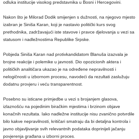
odluka institucije visokog predstavnika u Bosni i Hercegovini.
Nakon što je Milorad Dodik smijenjen s dužnosti, na njegovo mjesto
izabran je Siniša Karan, koji je nastavio politički kurs svog
prethodnika, zadržavajući iste stavove i pravce djelovanja u vezi sa
statusom i nadležnostima Republike Srpske.
Pobjeda Siniša Karan nad protivkandidatom Blanuša izazvala je
brojne reakcije i polemike u javnosti. Dio opozicionih aktera i
političkih analitičara ukazao je na određene nepravilnosti i
nelogičnosti u izbornom procesu, navodeći da rezultati zaslužuju
dodatnu provjeru i veću transparentnost.
Posebno su isticane primjedbe u vezi s brojanjem glasova,
izlaznošću na pojedinim biračkim mjestima i brzinom objave
konačnih rezultata. Iako nadležne institucije nisu zvanično potvrdile
bilo kakve nepravilnosti, kritičari smatraju da bi detaljna kontrola i
javno objavljivanje svih relevantnih podataka doprinijeli jačanju
povjerenja građana u izborni proces.