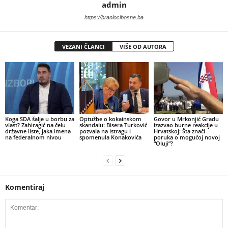
admin
https://braniocibosne.ba
VEZANI ČLANCI
VIŠE OD AUTORA
​Koga SDA šalje u borbu za
​Optužbe o kokainskom
​Govor u Mrkonjić Gradu
vlast? Zahiragić na čelu
skandalu: Bisera Turković
izazvao burne reakcije u
državne liste, jaka imena
pozvala na istragu i
Hrvatskoj: Šta znači
na federalnom nivou
spomenula Konakovića
poruka o mogućoj novoj
“Oluji”?
Komentiraj