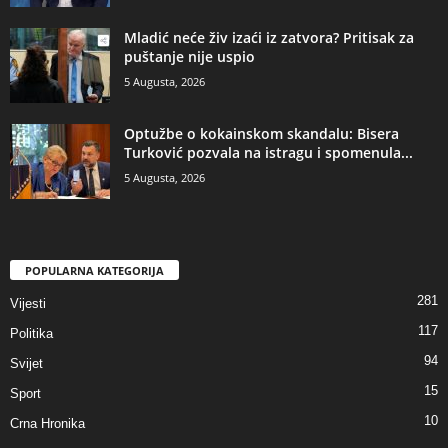
​Mladić neće živ izaći iz zatvora? Pritisak za
puštanje nije uspio
5 Augusta, 2026
​Optužbe o kokainskom skandalu: Bisera
Turković pozvala na istragu i spomenula...
5 Augusta, 2026
POPULARNA KATEGORIJA
281
Vijesti
117
Politika
94
Svijet
15
Sport
10
Crna Hronika