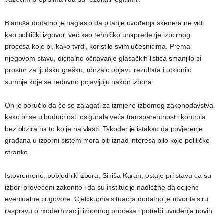
Blanuša dodatno je naglasio da pitanje uvođenja skenera ne vidi
kao politički izgovor, već kao tehničko unapređenje izbornog
procesa koje bi, kako tvrdi, koristilo svim učesnicima. Prema
njegovom stavu, digitalno očitavanje glasačkih listića smanjilo bi
prostor za ljudsku grešku, ubrzalo objavu rezultata i otklonilo
sumnje koje se redovno pojavljuju nakon izbora.
On je poručio da će se zalagati za izmjene izbornog zakonodavstva
kako bi se u budućnosti osigurala veća transparentnost i kontrola,
bez obzira na to ko je na vlasti. Također je istakao da povjerenje
građana u izborni sistem mora biti iznad interesa bilo koje političke
stranke.
Istovremeno, pobjednik izbora, Siniša Karan, ostaje pri stavu da su
izbori provedeni zakonito i da su institucije nadležne da ocijene
eventualne prigovore. Cjelokupna situacija dodatno je otvorila širu
raspravu o modernizaciji izbornog procesa i potrebi uvođenja novih