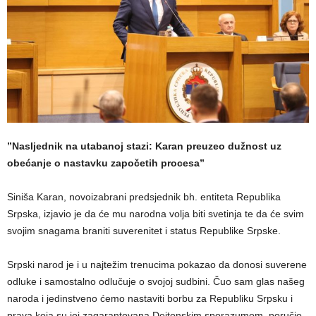
​”Nasljednik na utabanoj stazi: Karan preuzeo dužnost uz
obećanje o nastavku započetih procesa”
Siniša Karan, novoizabrani predsjednik bh. entiteta Republika
Srpska, izjavio je da će mu narodna volja biti svetinja te da će svim
svojim snagama braniti suverenitet i status Republike Srpske.
Srpski narod je i u najtežim trenucima pokazao da donosi suverene
odluke i samostalno odlučuje o svojoj sudbini. Čuo sam glas našeg
naroda i jedinstveno ćemo nastaviti borbu za Republiku Srpsku i
prava koja su joj zagarantovana Dejtonskim sporazumom, poručio