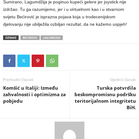
Sumirano, Lagumdžija je poginuo kupeći gelere jer joystick nije
izdržao. Tu ga razumijemo, jer i u virtuelnom kao i u stvarnom
svijetu Bećirović je isprazna pojava koja u trodecenijskom
djelovanju nije ubilježila ozbiljan rezultat, da ne kažemo uspjeh!
OZNAKE
BECIROVIC
LAGUMDZIJA
Prethodni članak
Sljedeći članak
Komšić u Italiji: Između
Turska potvrdila
zahvalnosti i optimizma za
beskompromisnu podršku
pobjedu
teritorijalnom integritetu
BiH.