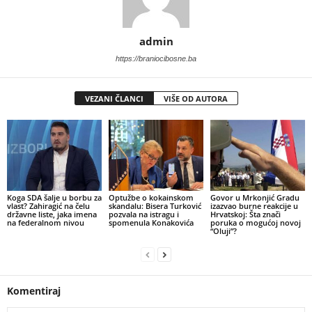
admin
https://braniocibosne.ba
VEZANI ČLANCI
VIŠE OD AUTORA
​Koga SDA šalje u borbu za
​Optužbe o kokainskom
​Govor u Mrkonjić Gradu
vlast? Zahiragić na čelu
skandalu: Bisera Turković
izazvao burne reakcije u
državne liste, jaka imena
pozvala na istragu i
Hrvatskoj: Šta znači
na federalnom nivou
spomenula Konakovića
poruka o mogućoj novoj
“Oluji”?
Komentiraj