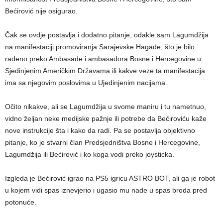
Bećirović nije osigurao.
Čak se ovdje postavlja i dodatno pitanje, odakle sam Lagumdžija
na manifestaciji promoviranja Sarajevske Hagade, što je bilo
rađeno preko Ambasade i ambasadora Bosne i Hercegovine u
Sjedinjenim Američkim Državama ili kakve veze ta manifestacija
ima sa njegovim poslovima u Ujedinjenim nacijama.
Očito nikakve, ali se Lagumdžija u svome maniru i tu nametnuo,
vidno željan neke medijske pažnje ili potrebe da Bećiroviću kaže
nove instrukcije šta i kako da radi. Pa se postavlja objektivno
pitanje, ko je stvarni član Predsjedništva Bosne i Hercegovine,
Lagumdžija ili Bećirović i ko koga vodi preko joysticka.
Izgleda je Bećirović igrao na PS5 igricu ASTRO BOT, ali ga je robot
u kojem vidi spas iznevjerio i ugasio mu nade u spas broda pred
potonuće.