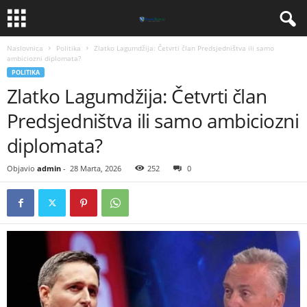
Naslovnica
Politika
​Zlatko Lagumdžija: Četvrti član Predsjedništva ili samo
ambiciozni diplomata?
POLITIKA
​Zlatko Lagumdžija: Četvrti član
Predsjedništva ili samo ambiciozni
diplomata?
Objavio
admin
-
28 Marta, 2026
252
0