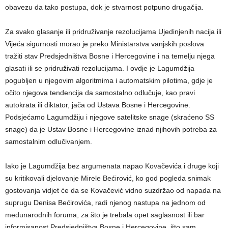
obavezu da tako postupa, dok je stvarnost potpuno drugačija.
Za svako glasanje ili pridruživanje rezolucijama Ujedinjenih nacija ili
Vijeća sigurnosti morao je preko Ministarstva vanjskih poslova
tražiti stav Predsjedništva Bosne i Hercegovine i na temelju njega
glasati ili se pridruživati rezolucijama. I ovdje je Lagumdžija
pogubljen u njegovim algoritmima i automatskim pilotima, gdje je
očito njegova tendencija da samostalno odlučuje, kao pravi
autokrata ili diktator, jača od Ustava Bosne i Hercegovine.
Podsjećamo Lagumdžiju i njegove satelitske snage (skraćeno SS
snage) da je Ustav Bosne i Hercegovine iznad njihovih potreba za
samostalnim odlučivanjem.
Iako je Lagumdžija bez argumenata napao Kovačevića i druge koji
su kritikovali djelovanje Mirele Bećirović, ko god pogleda snimak
gostovanja vidjet će da se Kovačević vidno suzdržao od napada na
suprugu Denisa Bećirovića, radi njenog nastupa na jednom od
međunarodnih foruma, za što je trebala opet saglasnost ili bar
informisanost Predsjedništva Bosne i Hercegovine, što sam