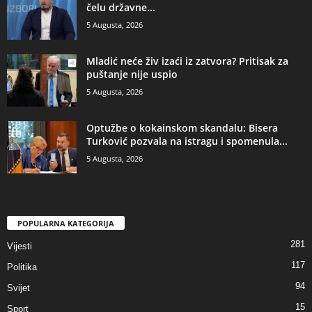
čelu državne...
5 Augusta, 2026
​Mladić neće živ izaći iz zatvora? Pritisak za
puštanje nije uspio
5 Augusta, 2026
​Optužbe o kokainskom skandalu: Bisera
Turković pozvala na istragu i spomenula...
5 Augusta, 2026
POPULARNA KATEGORIJA
281
Vijesti
117
Politika
94
Svijet
15
Sport