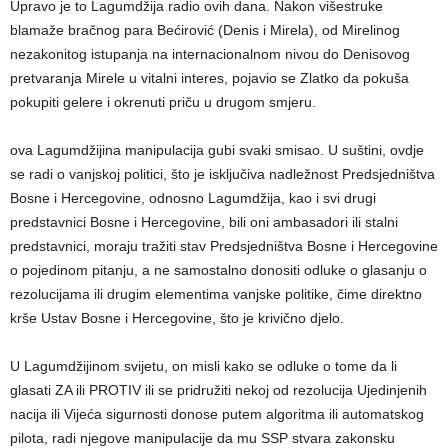
Upravo je to Lagumdžija radio ovih dana. Nakon višestruke
blamaže bračnog para Bećirović (Denis i Mirela), od Mirelinog
nezakonitog istupanja na internacionalnom nivou do Denisovog
pretvaranja Mirele u vitalni interes, pojavio se Zlatko da pokuša
pokupiti gelere i okrenuti priču u drugom smjeru.
ova Lagumdžijina manipulacija gubi svaki smisao. U suštini, ovdje
se radi o vanjskoj politici, što je isključiva nadležnost Predsjedništva
Bosne i Hercegovine, odnosno Lagumdžija, kao i svi drugi
predstavnici Bosne i Hercegovine, bili oni ambasadori ili stalni
predstavnici, moraju tražiti stav Predsjedništva Bosne i Hercegovine
o pojedinom pitanju, a ne samostalno donositi odluke o glasanju o
rezolucijama ili drugim elementima vanjske politike, čime direktno
krše Ustav Bosne i Hercegovine, što je krivično djelo.
U Lagumdžijinom svijetu, on misli kako se odluke o tome da li
glasati ZA ili PROTIV ili se pridružiti nekoj od rezolucija Ujedinjenih
nacija ili Vijeća sigurnosti donose putem algoritma ili automatskog
pilota, radi njegove manipulacije da mu SSP stvara zakonsku