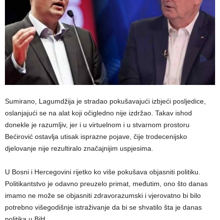
Sumirano, Lagumdžija je stradao pokušavajući izbjeći posljedice,
oslanjajući se na alat koji očigledno nije izdržao. Takav ishod
donekle je razumljiv, jer i u virtuelnom i u stvarnom prostoru
Bećirović ostavlja utisak isprazne pojave, čije trodecenijsko
djelovanje nije rezultiralo značajnijim uspjesima.
U Bosni i Hercegovini rijetko ko više pokušava objasniti politiku.
Politikantstvo je odavno preuzelo primat, međutim, ono što danas
imamo ne može se objasniti zdravorazumski i vjerovatno bi bilo
potrebno višegodišnje istraživanje da bi se shvatilo šta je danas
politika u BiH.