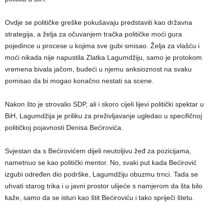
Ovdje se političke greške pokušavaju predstaviti kao državna
strategija, a želja za očuvanjem tračka političke moći gura
pojedince u procese u kojima sve gubi smisao. Želja za vlašću i
moći nikada nije napustila Zlatka Lagumdžiju, samo je protokom
vremena bivala jačom, budeći u njemu anksioznost na svaku
pomisao da bi mogao konačno nestati sa scene.
Nakon što je strovalio SDP, ali i skoro cijeli lijevi politički spektar u
BiH, Lagumdžija je priliku za preživljavanje ugledao u specifičnoj
političkoj pojavnosti Denisa Bećirovića.
Svjestan da s Bećirovićem dijeli neutoljivu žeđ za pozicijama,
nametnuo se kao politički mentor. No, svaki put kada Bećirović
izgubi određen dio podrške, Lagumdžiju obuzmu trnci. Tada se
uhvati starog trika i u javni prostor ulijeće s namjerom da šta bilo
kaže, samo da se isturi kao štit Bećiroviću i tako spriječi štetu.