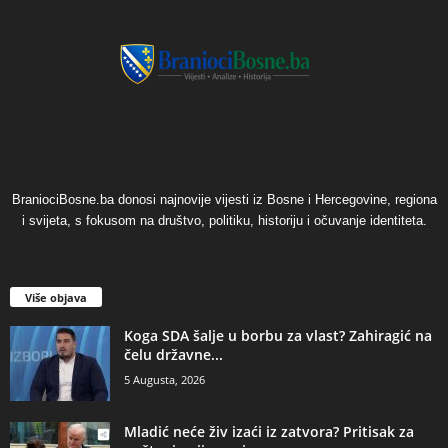
BraniociBosne.ba donosi najnovije vijesti iz Bosne i Hercegovine, regiona
i svijeta, s fokusom na društvo, politiku, historiju i očuvanje identiteta.
Više objava
​Koga SDA šalje u borbu za vlast? Zahiragić na
čelu državne...
5 Augusta, 2026
​Mladić neće živ izaći iz zatvora? Pritisak za