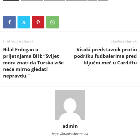
Prethodni članak
Sljedeći članak
​Bilal Erdogan o
​Visoki predstavnik pružio
prijetnjama BiH: “Svijet
podršku fudbalerima pred
mora znati da Turska više
ključni meč u Cardiffu
neće mirno gledati
nepravdu.”
admin
https://braniocibosne.ba