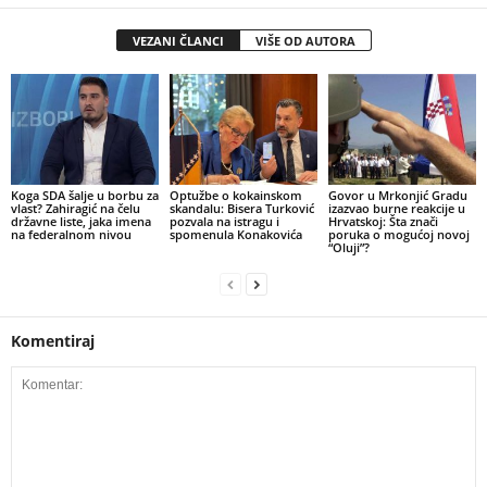
VEZANI ČLANCI
VIŠE OD AUTORA
​Koga SDA šalje u borbu za
​Optužbe o kokainskom
​Govor u Mrkonjić Gradu
vlast? Zahiragić na čelu
skandalu: Bisera Turković
izazvao burne reakcije u
državne liste, jaka imena
pozvala na istragu i
Hrvatskoj: Šta znači
na federalnom nivou
spomenula Konakovića
poruka o mogućoj novoj
“Oluji”?
Komentiraj