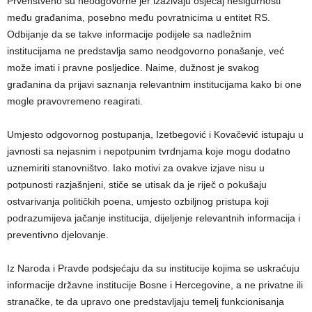
Prvenstveno su neodgovorne jer izazivaju osjećaj nesigurnosti
među građanima, posebno među povratnicima u entitet RS.
Odbijanje da se takve informacije podijele sa nadležnim
institucijama ne predstavlja samo neodgovorno ponašanje, već
može imati i pravne posljedice. Naime, dužnost je svakog
građanina da prijavi saznanja relevantnim institucijama kako bi one
mogle pravovremeno reagirati.
Umjesto odgovornog postupanja, Izetbegović i Kovačević istupaju u
javnosti sa nejasnim i nepotpunim tvrdnjama koje mogu dodatno
uznemiriti stanovništvo. Iako motivi za ovakve izjave nisu u
potpunosti razjašnjeni, stiče se utisak da je riječ o pokušaju
ostvarivanja političkih poena, umjesto ozbiljnog pristupa koji
podrazumijeva jačanje institucija, dijeljenje relevantnih informacija i
preventivno djelovanje.
Iz Naroda i Pravde podsjećaju da su institucije kojima se uskraćuju
informacije državne institucije Bosne i Hercegovine, a ne privatne ili
stranačke, te da upravo one predstavljaju temelj funkcionisanja