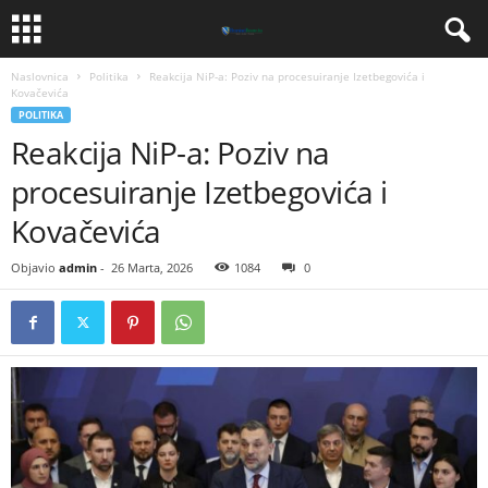
Naslovnica
Politika
​Reakcija NiP-a: Poziv na procesuiranje Izetbegovića i
Kovačevića
POLITIKA
​Reakcija NiP-a: Poziv na
procesuiranje Izetbegovića i
Kovačevića
Objavio
admin
-
26 Marta, 2026
1084
0