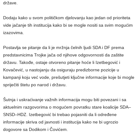
države.
Dodaju kako u svom političkom djelovanju kao jedan od prioriteta
vide jačanje tih institucija kako bi se mogle nositi sa svim mogućim
izazovima.
Postavlja se pitanje da li je mržnja čelnih ljudi SDA i DF prema
predstavnicima Trojke jača od njihove odgovornosti da zaštite
državu. Takođe, ostaje otvoreno pitanje hoće li Izetbegović i
Kovačević, u nastojanju da osiguraju predizborne pozicije u
kampanji koju već vode, prešutjeti ključne informacije koje bi mogle
spriječiti štetu po narod i državu.
Šutnja i uskraćivanje važnih informacija mogu biti povezani i sa
aktuelnim razgovorima o mogućem povratku stare koalicije SDA–
SNSD–HDZ. Izetbegović bi trebao pojasniti da li određene
informacije skriva od javnosti i institucija kako ne bi ugrozio
dogovore sa Dodikom i Čovićem.