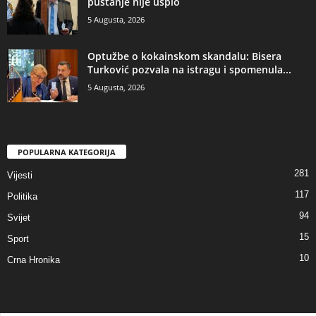
puštanje nije uspio
5 Augusta, 2026
​Optužbe o kokainskom skandalu: Bisera
Turković pozvala na istragu i spomenula...
5 Augusta, 2026
POPULARNA KATEGORIJA
281
Vijesti
117
Politika
94
Svijet
15
Sport
10
Crna Hronika