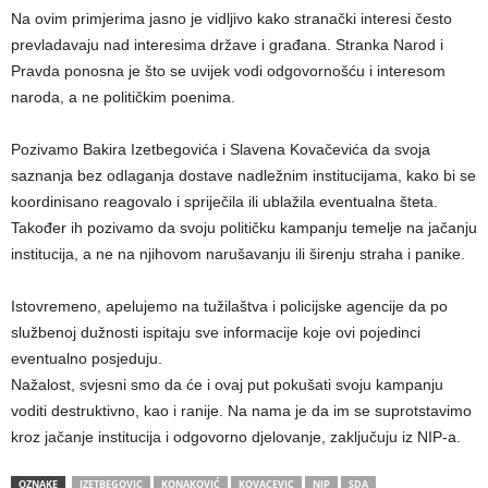
Na ovim primjerima jasno je vidljivo kako stranački interesi često
prevladavaju nad interesima države i građana. Stranka Narod i
Pravda ponosna je što se uvijek vodi odgovornošću i interesom
naroda, a ne političkim poenima.
Pozivamo Bakira Izetbegovića i Slavena Kovačevića da svoja
saznanja bez odlaganja dostave nadležnim institucijama, kako bi se
koordinisano reagovalo i spriječila ili ublažila eventualna šteta.
Također ih pozivamo da svoju političku kampanju temelje na jačanju
institucija, a ne na njihovom narušavanju ili širenju straha i panike.
Istovremeno, apelujemo na tužilaštva i policijske agencije da po
službenoj dužnosti ispitaju sve informacije koje ovi pojedinci
eventualno posjeduju.
Nažalost, svjesni smo da će i ovaj put pokušati svoju kampanju
voditi destruktivno, kao i ranije. Na nama je da im se suprotstavimo
kroz jačanje institucija i odgovorno djelovanje, zaključuju iz NIP-a.
OZNAKE
IZETBEGOVIC
KONAKOVIĆ
KOVACEVIC
NIP
SDA