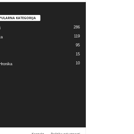
PULARNA KATEGORIJA
286
i
119
ka
95
15
10
Hronika
Kontakt
Politika privatnosti