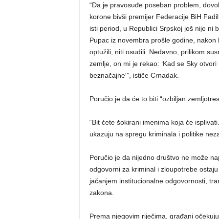
“Da je pravosuđe poseban problem, dovolj
korone bivši premijer Federacije BiH Fadil
isti period, u Republici Srpskoj još nije ni
Pupac iz novembra prošle godine, nakon koje
optužili, niti osudili. Nedavno, prilikom 
zemlje, on mi je rekao: ‘Kad se Sky otvori
beznačajne'”, ističe Crnadak.
Poručio je da će to biti “ozbiljan zemljotres
“Bit ćete šokirani imenima koja će isplivati
ukazuju na spregu kriminala i politike nez
Poručio je da nijedno društvo ne može nap
odgovorni za kriminal i zloupotrebe osta
jačanjem institucionalne odgovornosti, tr
zakona.
Prema njegovim riječima, građani očekuju