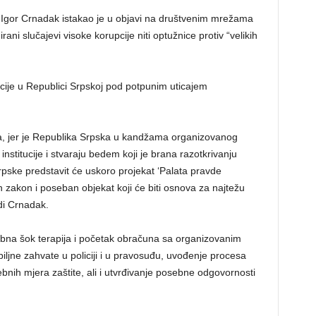
 Igor Crnadak istakao je u objavi na društvenim mrežama
ani slučajevi visoke korupcije niti optužnice protiv “velikih
tucije u Republici Srpskoj pod potpunim uticajem
a, jer je Republika Srpska u kandžama organizovanog
 institucije i stvaraju bedem koji je brana razotkrivanju
rpske predstavit će uskoro projekat ‘Palata pravde
an zakon i poseban objekat koji će biti osnova za najtežu
di Crnadak.
ebna šok terapija i početak obračuna sa organizovanim
biljne zahvate u policiji i u pravosuđu, uvođenje procesa
bnih mjera zaštite, ali i utvrđivanje posebne odgovornosti