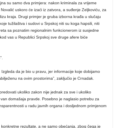
na su samo dva primjera: nakon kriminala za vrijeme
 Novalić uskoro će izaći iz zatvora, a suđenje Zeljkoviću, za
 blizu kraja. Drugi primjer je gruba izborna krađa u slučaju
 tužilaštva i sudovi u Srpskoj niti su koga hapsili, niti
susreta sa poznatim regionalnim funkcionerom iz susjedne
 kod vas u Republici Srpskoj sve druge afere biće
”.
. Izgleda da je bio u pravu, jer informacije koje dobijamo
abilježenu na ovim prostorima”, zaključio je Crnadak.
redovati ukoliko zakon nije jednak za sve i ukoliko
ju van domašaja pravde. Posebno je naglasio potrebu za
ansparentnosti u radu javnih organa i dosljednom primjenom
 konkretne rezultate, a ne samo obećanja, zbog čega je