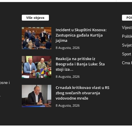
Više objava
PO
Vijest
Incident u Skupštini Kosova:
Zastupnica gađala Kurtija
Politi
jajima
Svijet
8 Augusta, 2026
Sport
Reakcija na pritiske iz
Crna 
Beograda i Banja Luke: Šta
stoji iza...
8 Augusta, 2026
osne i
​Crnadak kritikovao vlast u RS
zbog svečanih otvaranja
.
vodovodne mreže
8 Augusta, 2026