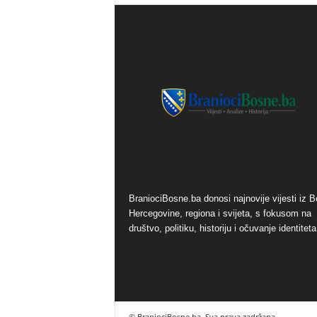
BraniociBosne.ba donosi najnovije vijesti iz B
Hercegovine, regiona i svijeta, s fokusom na
društvo, politiku, historiju i očuvanje identiteta
© BraniociBosne.ba. Sva prava zadržana.