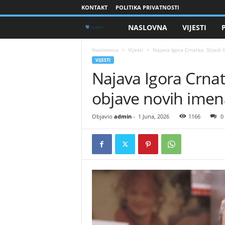
KONTAKT
POLITIKA PRIVATNOSTI
NASLOVNA
VIJESTI
B
r
Naslovnica
Vijesti
​Najava Igora Crnatka: Slijedi
VIJESTI
​Najava Igora Crnat
a
objave novih imena
n
i
Objavio
admin
-
1 Juna, 2026
1166
0
o
c
i
B