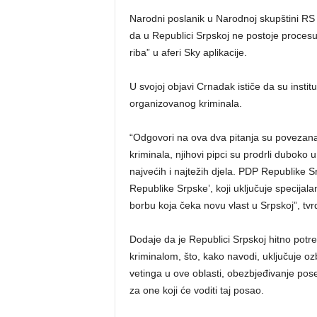
Narodni poslanik u Narodnoj skupštini RS
da u Republici Srpskoj ne postoje procesuir
riba” u aferi Sky aplikacije.
U svojoj objavi Crnadak ističe da su insti
organizovanog kriminala.
“Odgovori na ova dva pitanja su povezan
kriminala, njihovi pipci su prodrli duboko u
najvećih i najtežih djela. PDP Republike S
Republike Srpske’, koji uključuje specijal
borbu koja čeka novu vlast u Srpskoj”, tvr
Dodaje da je Republici Srpskoj hitno potr
kriminalom, što, kako navodi, uključuje oz
vetinga u ove oblasti, obezbjeđivanje pose
za one koji će voditi taj posao.