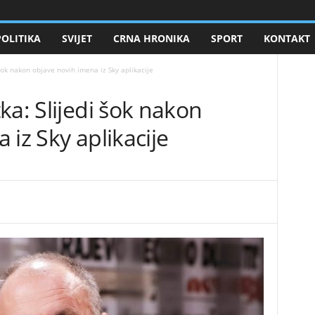
POLITIKA
SVIJET
CRNA HRONIKA
SPORT
KONTAKT
 šok nakon objave novih imena iz Sky aplikacije
ka: Slijedi šok nakon
 iz Sky aplikacije