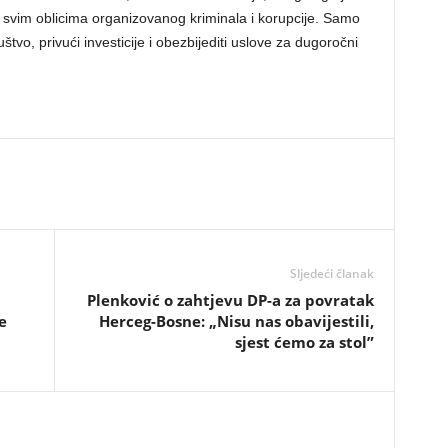
svim oblicima organizovanog kriminala i korupcije. Samo
uštvo, privući investicije i obezbijediti uslove za dugoročni
Sljedeći članak
​Plenković o zahtjevu DP-a za povratak
e
Herceg-Bosne: „Nisu nas obavijestili,
sjest ćemo za stol”