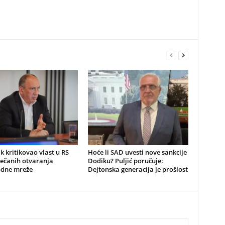
k kritikovao vlast u RS
​Hoće li SAD uvesti nove sankcije
večanih otvaranja
Dodiku? Puljić poručuje:
dne mreže
Dejtonska generacija je prošlost