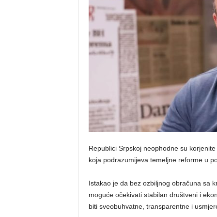
o
s
n
e
Republici Srpskoj neophodne su korjenite
koja podrazumijeva temeljne reforme u poli
Istakao je da bez ozbiljnog obračuna sa kr
moguće očekivati stabilan društveni i ek
biti sveobuhvatne, transparentne i usmjer