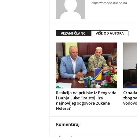
https://braniocibosne.ba
VEZANI ČLANCI
VIŠE OD AUTORA
Reakcija na pritiske iz Beograda
​Crnada
i Banja Luke: Šta stoji iza
zbog s
najnovijeg odgovora Zukana
vodovo
Heleza?
Komentiraj