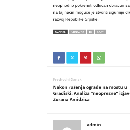
neophodno pokrenuti odlučan obračun sa 
na taj način moguće je stvoriti sigurnije dr
razvoj Republike Srpske.
OZNAKE
CRNADAK
RS
SKAY
Prethodni članak
​Nakon rušenja ograde na mostu u
Gradiški: Analiza “neoprezne” izjav
Zorana Amidžića
admin