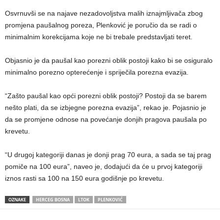
Osvrnuvši se na najave nezadovoljstva malih iznajmljivača zbog
promjena paušalnog poreza, Plenković je poručio da se radi o
minimalnim korekcijama koje ne bi trebale predstavljati teret.
Objasnio je da paušal kao porezni oblik postoji kako bi se osiguralo
minimalno porezno opterećenje i spriječila porezna evazija.
“Zašto paušal kao opći porezni oblik postoji? Postoji da se barem
nešto plati, da se izbjegne porezna evazija”, rekao je. Pojasnio je
da se promjene odnose na povećanje donjih pragova paušala po
krevetu.
“U drugoj kategoriji danas je donji prag 70 eura, a sada se taj prag
pomiče na 100 eura”, naveo je, dodajući da će u prvoj kategoriji
iznos rasti sa 100 na 150 eura godišnje po krevetu.
OZNAKE
HERCEG BOSNA
LTOK
PLENKOVIĆ