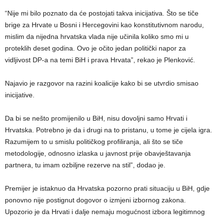
“Nije mi bilo poznato da će postojati takva inicijativa. Što se tiče
brige za Hrvate u Bosni i Hercegovini kao konstitutivnom narodu,
mislim da nijedna hrvatska vlada nije učinila koliko smo mi u
proteklih deset godina. Ovo je očito jedan politički napor za
vidljivost DP-a na temi BiH i prava Hrvata”, rekao je Plenković.
Najavio je razgovor na razini koalicije kako bi se utvrdio smisao
inicijative.
Da bi se nešto promijenilo u BiH, nisu dovoljni samo Hrvati i
Hrvatska. Potrebno je da i drugi na to pristanu, u tome je cijela igra.
Razumijem to u smislu političkog profiliranja, ali što se tiče
metodologije, odnosno izlaska u javnost prije obavještavanja
partnera, tu imam ozbiljne rezerve na stil”, dodao je.
Premijer je istaknuo da Hrvatska pozorno prati situaciju u BiH, gdje
ponovno nije postignut dogovor o izmjeni izbornog zakona.
Upozorio je da Hrvati i dalje nemaju mogućnost izbora legitimnog