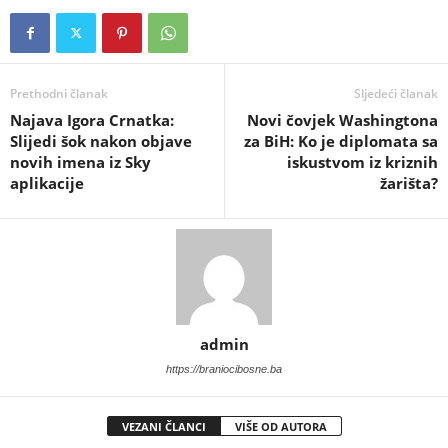
Prethodni članak
Sljedeći članak
​Najava Igora Crnatka:
​Novi čovjek Washingtona
Slijedi šok nakon objave
za BiH: Ko je diplomata sa
novih imena iz Sky
iskustvom iz kriznih
aplikacije
žarišta?
admin
https://braniocibosne.ba
VEZANI ČLANCI
VIŠE OD AUTORA