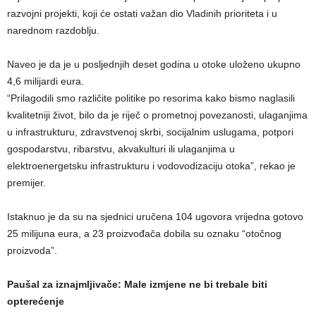
razvojni projekti, koji će ostati važan dio Vladinih prioriteta i u
narednom razdoblju.
Naveo je da je u posljednjih deset godina u otoke uloženo ukupno
4,6 milijardi eura.
“Prilagodili smo različite politike po resorima kako bismo naglasili
kvalitetniji život, bilo da je riječ o prometnoj povezanosti, ulaganjima
u infrastrukturu, zdravstvenoj skrbi, socijalnim uslugama, potpori
gospodarstvu, ribarstvu, akvakulturi ili ulaganjima u
elektroenergetsku infrastrukturu i vodovodizaciju otoka”, rekao je
premijer.
Istaknuo je da su na sjednici uručena 104 ugovora vrijedna gotovo
25 milijuna eura, a 23 proizvođača dobila su oznaku “otočnog
proizvoda”.
Paušal za iznajmljivače: Male izmjene ne bi trebale biti
opterećenje