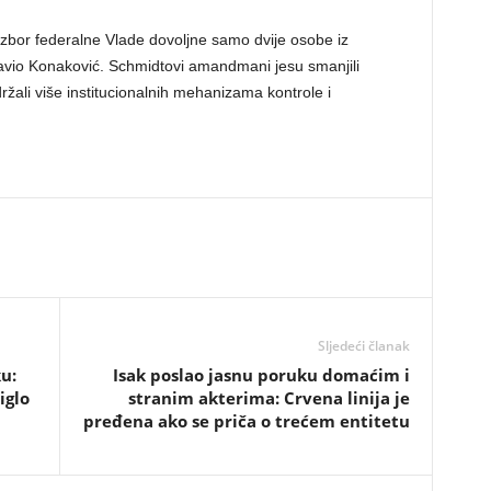
izbor federalne Vlade dovoljne samo dvije osobe iz
tavio Konaković. Schmidtovi amandmani jesu smanjili
žali više institucionalnih mehanizama kontrole i
Sljedeći članak
u:
Isak poslao jasnu poruku domaćim i
iglo
stranim akterima: Crvena linija je
pređena ako se priča o trećem entitetu