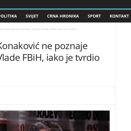
POLITIKA
SVIJET
CRNA HRONIKA
SPORT
KONTAKT
ne poznaje procedure izbora Vlade FBiH, iako je tvrdio...
 Konaković ne poznaje
lade FBiH, iako je tvrdio