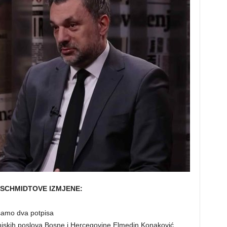
SCHMIDTOVE IZMJENE:
 samo dva potpisa
anjskih poslova Bosne i Hercegovine Elmedin Konaković