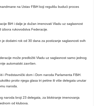
 amandmane na Ustav FBiH koji regulišu budući proces
ije BiH i dalje je dužan imenovati Vladu uz saglasnost
 izbora rukovodstva Federacije.
 je dodatni rok od 30 dana za postizanje saglasnosti svih
deracije može predložiti Vladu uz saglasnost samo jednog
nije automatski završen.
ti i Predstavnički dom i Dom naroda Parlamenta FBiH.
oliko protiv njega glasa tri petine ili više delegata unutar
Domu naroda.
nog naroda broji 23 delegata, za blokiranje imenovanja
 jednom od klubova.