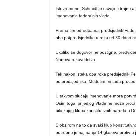
Istovremeno, Schmidt je usvojio i trajne
imenovanja federalnih vlada.
Prema tim odredbama, predsjednik Federac
oba potpredsjednika u roku od 30 dana od
Ukoliko se dogovor ne postigne, predviđen
članova rukovodstva.
Tek nakon isteka oba roka predsjednik Fe
potpredsjednika. Međutim, ni tada proces 
U takvom slučaju imenovanje mora potvrdi
Osim toga, prijedlog Vlade ne može proći uk
bilo kojeg kluba konstitutivnih naroda u 
S obzirom na to da svaki klub konstitutiv
potrebno je najmanje 14 glasova protiv u