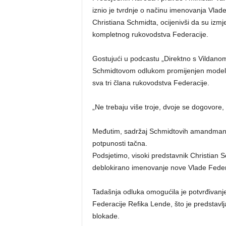
iznio je tvrdnje o načinu imenovanja Vlad
Christiana Schmidta, ocijenivši da su izm
kompletnog rukovodstva Federacije.
Gostujući u podcastu „Direktno s Vildano
Schmidtovom odlukom promijenjen model iz
sva tri člana rukovodstva Federacije.
„Ne trebaju više troje, dvoje se dogovore,
Međutim, sadržaj Schmidtovih amandmana 
potpunosti tačna.
Podsjetimo, visoki predstavnik Christian S
deblokirano imenovanje nove Vlade Fede
Tadašnja odluka omogućila je potvrđivanj
Federacije Refika Lende, što je predstavlj
blokade.