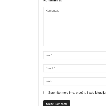
Komentiraj
Spremite moje ime, e-poštu i web-lokaciju