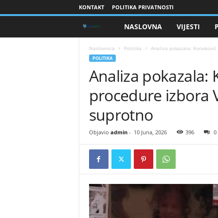
KONTAKT
POLITIKA PRIVATNOSTI
NASLOVNA
VIJESTI
B
r
Naslovnica
Politika
Analiza pokazala: Konaković 
POLITIKA
Analiza pokazala:
a
procedure izbora V
n
suprotno
i
Objavio
admin
-
10 Juna, 2026
396
0
o
c
i
B