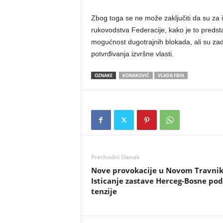
Zbog toga se ne može zaključiti da su za 
rukovodstva Federacije, kako je to preds
mogućnost dugotrajnih blokada, ali su zadr
potvrđivanja izvršne vlasti.
OZNAKE
KONAKOVIĆ
VLADA FBIH
Prethodni članak
​Nove provokacije u Novom Travnik
Isticanje zastave Herceg-Bosne pod
tenzije