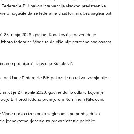
e Federacije BiH nakon intervencija visokog predstavnika
jene omogućile da se federalna vlast formira bez saglasnosti
m“ 25. maja 2026. godine, Konaković je naveo da je
bora federalne Vlade te da više nije potrebna saglasnost
 imamo premijera“, izjavio je Konaković.
na Ustav Federacije BiH pokazuje da takva tvrdnja nije u
chmidt je 27. aprila 2023. godine donio odluku kojom je
racije BiH predvođene premijerom Nerminom Nikšićem.
e Vlade uprkos izostanku saglasnosti potpredsjednika
alo jednokratno rješenje za prevazilaženje političke