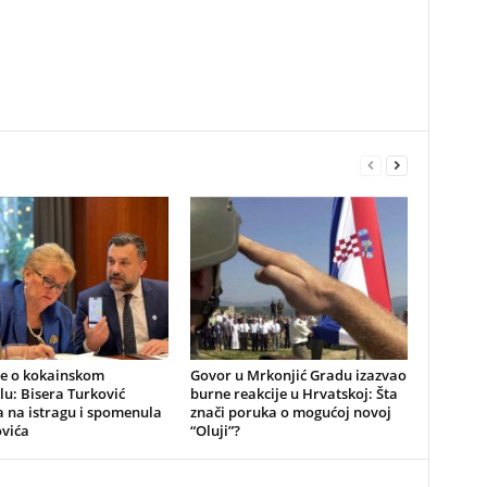
be o kokainskom
​Govor u Mrkonjić Gradu izazvao
u: Bisera Turković
burne reakcije u Hrvatskoj: Šta
 na istragu i spomenula
znači poruka o mogućoj novoj
vića
“Oluji”?