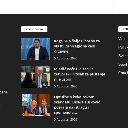
Više objava
PO
Vijest
​Koga SDA šalje u borbu za
vlast? Zahiragić na čelu
Politi
državne...
Svijet
5 Augusta, 2026
Sport
​Mladić neće živ izaći iz
Crna 
zatvora? Pritisak za puštanje
nije uspio
5 Augusta, 2026
osne i
​Optužbe o kokainskom
skandalu: Bisera Turković
.
pozvala na istragu i
spomenula...
5 Augusta, 2026