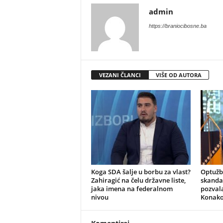
admin
https://braniocibosne.ba
VEZANI ČLANCI
VIŠE OD AUTORA
​Koga SDA šalje u borbu za vlast?
​Optuž
Zahiragić na čelu državne liste,
skandal
jaka imena na federalnom
pozvala
nivou
Konako