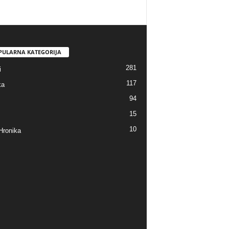
PULARNA KATEGORIJA
281
i
117
ka
94
15
10
Hronika