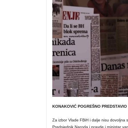
o
s
n
e
KONAKOVIĆ POGREŠNO PREDSTAVIO 
Za izbor Vlade FBiH i dalje nisu dovoljna
Predsjednik Naroda i pravde i ministar v