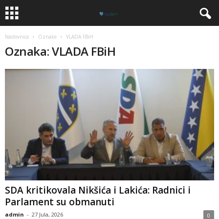
Naslovnica
Oznake
VLADA FBiH
Oznaka: VLADA FBiH
SDA kritikovala Nikšića i Lakića: Radnici i
Parlament su obmanuti
admin
-
27 Jula, 2026
0