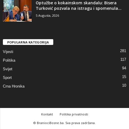
​Optužbe o kokainskom skandalu: Bisera
Turković pozvala na istragu i spomenula...
5 Augusta, 2026
POPULARNA KATEGORIJA
281
Vijesti
117
Politika
94
Svijet
15
Sport
10
Crna Hronika
Kontakt
Politika privatnosti
© BraniociBosne.ba. Sva prava zadržana.