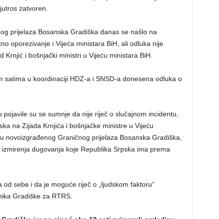
jutros zatvoren.
nog prijelaza Bosanska Gradiška danas se našlo na
 oporezivanje i Vijeća ministara BiH, ali odluka nije
d Krnjić i bošnjački ministri u Vijeću ministara BiH.
njim satima u koordinaciji HDZ-a i SNSD-a donesena odluka o
ojavile su se sumnje da nije riječ o slučajnom incidentu,
iska na Zijada Krnjića i bošnjačke ministre u Vijeću
ju novoizgrađenog Graničnog prijelaza Bosanska Gradiška,
i izmirenja dugovanja koje Republika Srpska ima prema
od sebe i da je moguće riječ o „ljudskom faktoru“
lnika Gradiške za RTRS.