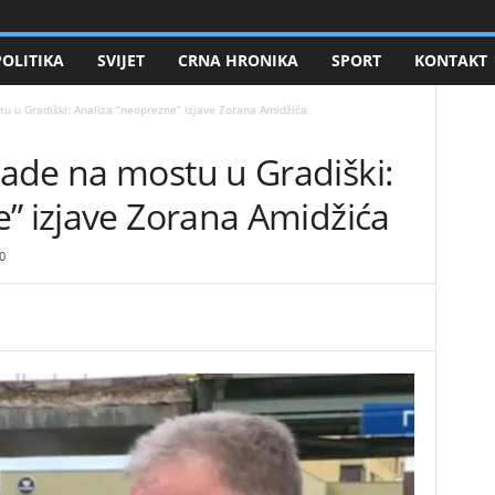
POLITIKA
SVIJET
CRNA HRONIKA
SPORT
KONTAKT
u u Gradiški: Analiza “neoprezne” izjave Zorana Amidžića
rade na mostu u Gradiški:
” izjave Zorana Amidžića
0