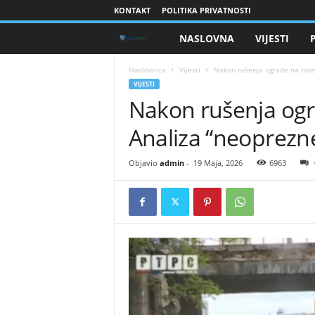
KONTAKT
POLITIKA PRIVATNOSTI
NASLOVNA
VIJESTI
B
r
Naslovnica
Vijesti
​Nakon rušenja ograde na most
VIJESTI
​Nakon rušenja og
a
Analiza “neoprezne
n
i
Objavio
admin
-
19 Maja, 2026
6963
o
c
i
B