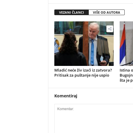
VEZANI ČLANCI
VIŠE OD AUTORA
​Mladić neće živ izaći iz zatvora?
Istina 
Pritisak za puštanje nije uspio
Bugojn
šta je 
Komentiraj