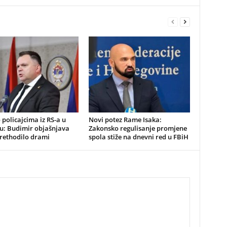
o policajcima iz RS-a u
Novi potez Rame Isaka:
u: Budimir objašnjava
Zakonsko regulisanje promjene
prethodilo drami
spola stiže na dnevni red u FBiH