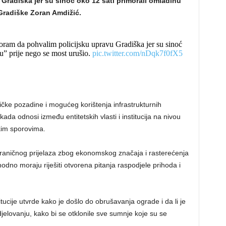
Gradiška jer su sinoć oko 12 sati primorali omladinu
Gradiške Zoran Amdižić.
ram da pohvalim policijsku upravu Gradiška jer su sinoć
u” prije nego se most urušio.
pic.twitter.com/nDqk7f0fX5
itičke pozadine i mogućeg korištenja infrastrukturnih
kada odnosi između entitetskih vlasti i institucija na nivou
čkim sporovima.
 graničnog prijelaza zbog ekonomskog značaja i rasterećenja
dno moraju riješiti otvorena pitanja raspodjele prihoda i
ucije utvrde kako je došlo do obrušavanja ograde i da li je
jelovanju, kako bi se otklonile sve sumnje koje su se