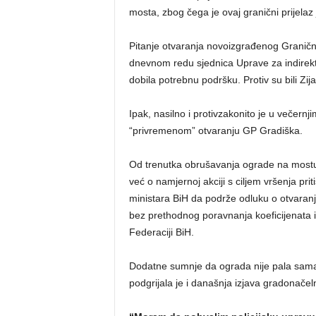
mosta, zbog čega je ovaj granični prijelaz 
Pitanje otvaranja novoizgrađenog Granič
dnevnom redu sjednica Uprave za indirektno
dobila potrebnu podršku. Protiv su bili Zija
Ipak, nasilno i protivzakonito je u večer
“privremenom” otvaranju GP Gradiška.
Od trenutka obrušavanja ograde na mostu p
već o namjernoj akciji s ciljem vršenja prit
ministara BiH da podrže odluku o otvaran
bez prethodnog poravnanja koeficijenata 
Federaciji BiH.
Dodatne sumnje da ograda nije pala sama 
podgrijala je i današnja izjava gradonače