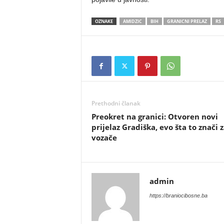
OZNAKE
AMIDZIC
BIH
GRANICNI PRELAZ
RS
Prethodni članak
​Preokret na granici: Otvoren novi
prijelaz Gradiška, evo šta to znači 
vozače
admin
https://braniocibosne.ba