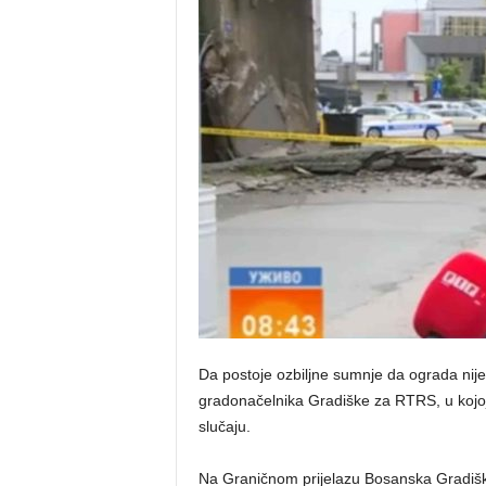
o
s
n
e
Da postoje ozbiljne sumnje da ograda nije
gradonačelnika Gradiške za RTRS, u kojoj
slučaju.
Na Graničnom prijelazu Bosanska Gradiška