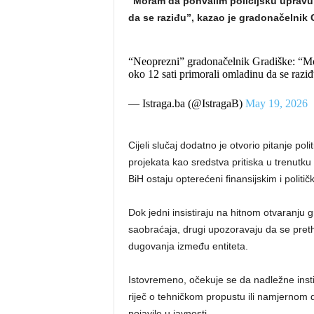
“Moram da pohvalim policijsku upravu 
da se raziđu”, kazao je gradonačelnik 
“Neoprezni” gradonačelnik Gradiške: “Mo
oko 12 sati primorali omladinu da se raziđ
— Istraga.ba (@IstragaB)
May 19, 2026
Cijeli slučaj dodatno je otvorio pitanje pol
projekata kao sredstva pritiska u trenutku 
BiH ostaju opterećeni finansijskim i politi
Dok jedni insistiraju na hitnom otvaranju
saobraćaja, drugi upozoravaju da se pretho
dugovanja između entiteta.
Istovremeno, očekuje se da nadležne instit
riječ o tehničkom propustu ili namjernom d
pojavile u javnosti.