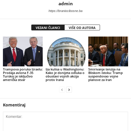
admin
https://braniocibosne.ba
VEZANI ČLANCI
VIŠE OD AUTORA
Trampova poruka Izraelu:
​Iza kulisa u Washingtonu:
Smirivanje tenzija na
Prodaja aviona F-35
Kako je donijeta odluka o
Bliskom istoku: Tramp
Turskoj je isključivo
obustavi vojnih akcija
suspendovao vojne
američka stvar
protiv Irana
planove za Iran
Komentiraj