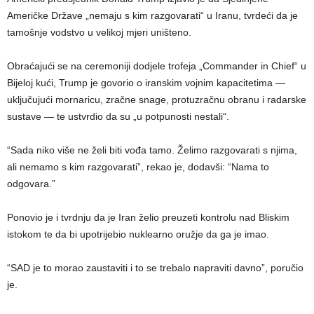
Američke Države „nemaju s kim razgovarati“ u Iranu, tvrdeći da je
tamošnje vodstvo u velikoj mjeri uništeno.
Obraćajući se na ceremoniji dodjele trofeja „Commander in Chief“ u
Bijeloj kući, Trump je govorio o iranskim vojnim kapacitetima —
uključujući mornaricu, zračne snage, protuzračnu obranu i radarske
sustave — te ustvrdio da su „u potpunosti nestali“.
“Sada niko više ne želi biti vođa tamo. Želimo razgovarati s njima,
ali nemamo s kim razgovarati”, rekao je, dodavši: “Nama to
odgovara.”
Ponovio je i tvrdnju da je Iran želio preuzeti kontrolu nad Bliskim
istokom te da bi upotrijebio nuklearno oružje da ga je imao.
“SAD je to morao zaustaviti i to se trebalo napraviti davno”, poručio
je.