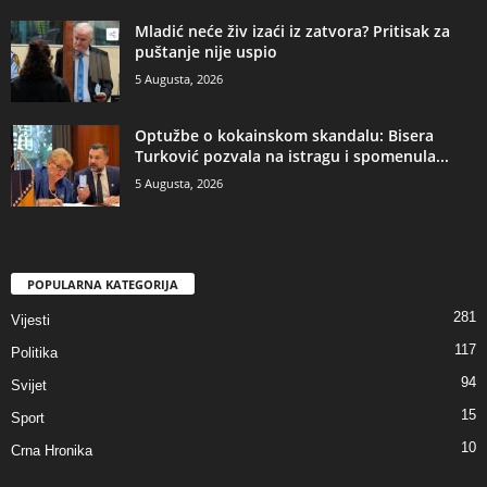
​Mladić neće živ izaći iz zatvora? Pritisak za
puštanje nije uspio
5 Augusta, 2026
​Optužbe o kokainskom skandalu: Bisera
Turković pozvala na istragu i spomenula...
5 Augusta, 2026
POPULARNA KATEGORIJA
281
Vijesti
117
Politika
94
Svijet
15
Sport
10
Crna Hronika