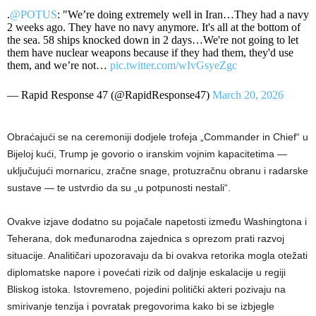
.
@POTUS
: "We’re doing extremely well in Iran…They had a navy
2 weeks ago. They have no navy anymore. It's all at the bottom of
the sea. 58 ships knocked down in 2 days…We're not going to let
them have nuclear weapons because if they had them, they'd use
them, and we’re not…
pic.twitter.com/wIvGsyeZgc
— Rapid Response 47 (@RapidResponse47)
March 20, 2026
Obraćajući se na ceremoniji dodjele trofeja „Commander in Chief“ u
Bijeloj kući, Trump je govorio o iranskim vojnim kapacitetima —
uključujući mornaricu, zračne snage, protuzračnu obranu i radarske
sustave — te ustvrdio da su „u potpunosti nestali“.
Ovakve izjave dodatno su pojačale napetosti između Washingtona i
Teherana, dok međunarodna zajednica s oprezom prati razvoj
situacije. Analitičari upozoravaju da bi ovakva retorika mogla otežati
diplomatske napore i povećati rizik od daljnje eskalacije u regiji
Bliskog istoka. Istovremeno, pojedini politički akteri pozivaju na
smirivanje tenzija i povratak pregovorima kako bi se izbjegle