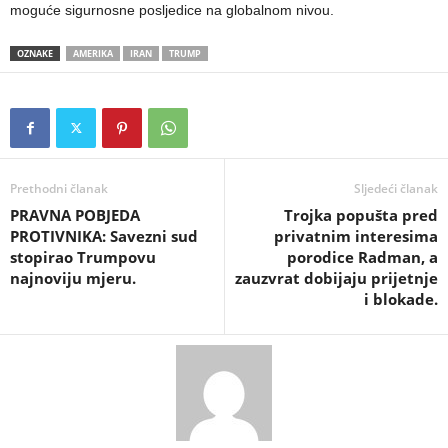
moguće sigurnosne posljedice na globalnom nivou.
OZNAKE
AMERIKA
IRAN
TRUMP
Prethodni članak
Sljedeći članak
PRAVNA POBJEDA
Trojka popušta pred
PROTIVNIKA: Savezni sud
privatnim interesima
stopirao Trumpovu
porodice Radman, a
najnoviju mjeru.
zauzvrat dobijaju prijetnje
i blokade.