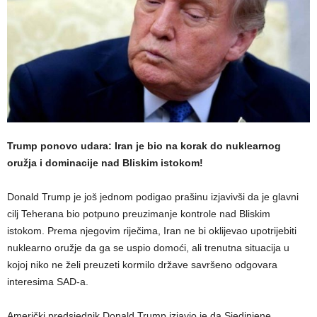
Trump ponovo udara: Iran je bio na korak do nuklearnog
oružja i dominacije nad Bliskim istokom!
Donald Trump je još jednom podigao prašinu izjavivši da je glavni
cilj Teherana bio potpuno preuzimanje kontrole nad Bliskim
istokom. Prema njegovim riječima, Iran ne bi oklijevao upotrijebiti
nuklearno oružje da ga se uspio domoći, ali trenutna situacija u
kojoj niko ne želi preuzeti kormilo države savršeno odgovara
interesima SAD-a.
Američki predsjednik Donald Trump izjavio je da Sjedinjene