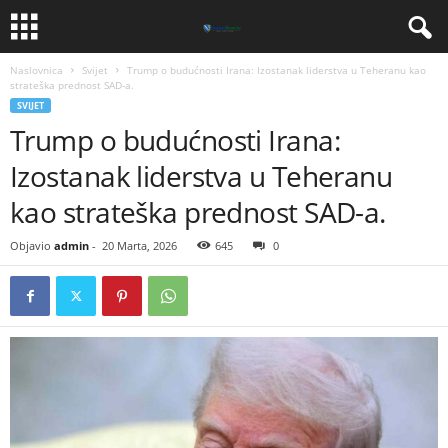
Naslovnica
Svijet
Trump o budućnosti Irana: Izostanak liderstva u Teheranu kao
strateška prednost SAD-a.
SVIJET
Trump o budućnosti Irana:
Izostanak liderstva u Teheranu
kao strateška prednost SAD-a.
Objavio
admin
-
20 Marta, 2026
645
0