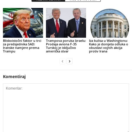
​Bliskoistočni faktor u trci
Trampova poruka Izraelu:
​Iza kulisa u Washingtonu:
za predsjednika SAD:
Prodaja aviona F-35
Kako je donijeta odluka o
Iranske namjere prema
Turskoj je isključivo
obustavi vojnih akcija
Trampu
američka stvar
protiv Irana
Komentiraj