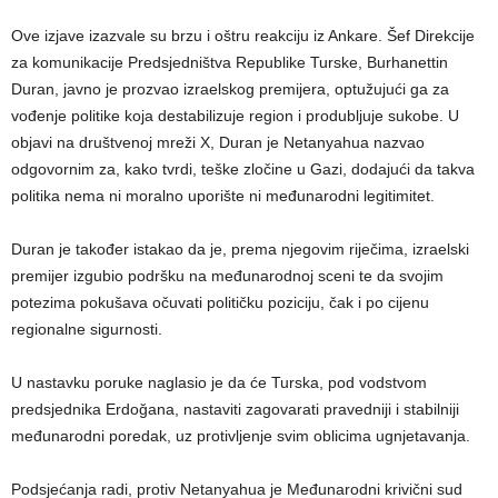
Ove izjave izazvale su brzu i oštru reakciju iz Ankare. Šef Direkcije
za komunikacije Predsjedništva Republike Turske, Burhanettin
Duran, javno je prozvao izraelskog premijera, optužujući ga za
vođenje politike koja destabilizuje region i produbljuje sukobe. U
objavi na društvenoj mreži X, Duran je Netanyahua nazvao
odgovornim za, kako tvrdi, teške zločine u Gazi, dodajući da takva
politika nema ni moralno uporište ni međunarodni legitimitet.
Duran je također istakao da je, prema njegovim riječima, izraelski
premijer izgubio podršku na međunarodnoj sceni te da svojim
potezima pokušava očuvati političku poziciju, čak i po cijenu
regionalne sigurnosti.
U nastavku poruke naglasio je da će Turska, pod vodstvom
predsjednika Erdoğana, nastaviti zagovarati pravedniji i stabilniji
međunarodni poredak, uz protivljenje svim oblicima ugnjetavanja.
Podsjećanja radi, protiv Netanyahua je Međunarodni krivični sud