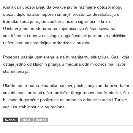
Analitičari upozoravaju da ovakve javne razmjene optužbi mogu
otežati diplomatske napore i smanjiti prostor za deeskalaciju u
trenutku kada je region suočen s nizom sigurnosnih kriza.
U isto vrijeme, međunarodna zajednica sve češće poziva na
suzdržanost i obnovu dijaloga, naglašavajući potrebu za političkim
rješenjima umjesto daljnje militarizacije sukoba.
Posebna pažnja usmjerena je na humanitarnu situaciju u Gazi, koja
ostaje jedno od ključnih pitanja u međunarodnim odnosima i izvor
stalnih tenzija.
Ukoliko se trenutna dinamika nastavi, postoji bojazan da bi verbalni
sukobi mogli prerasti u šire političke ili sigurnosne konfrontacije, što
bi imalo dugoročne posljedice ne samo za odnose Izraela i Turske,
već i za stabilnost cijelog regiona.
OZNAKE
IZRAEL
TURSKA