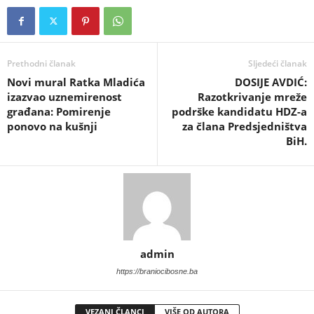
Prethodni članak
Sljedeći članak
Novi mural Ratka Mladića
​DOSIJE AVDIĆ:
izazvao uznemirenost
Razotkrivanje mreže
građana: Pomirenje
podrške kandidatu HDZ-a
ponovo na kušnji
za člana Predsjedništva
BiH.
admin
https://braniocibosne.ba
VEZANI ČLANCI
VIŠE OD AUTORA