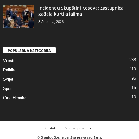
Incident u Skupštini Kosova: Zastupnica
gađala Kurtija jajima
8 Augusta, 2026
POPULARNA KATEGORIJA
288
Vijesti
119
Politika
95
Svijet
15
Sport
10
Crna Hronika
Kontakt
Politika privatnosti
© BraniociBosne.ba. Sva prava zadržana.