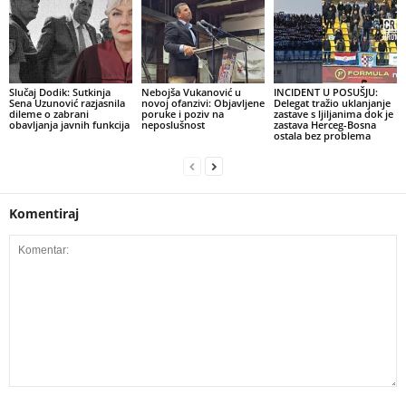
Slučaj Dodik: Sutkinja
Nebojša Vukanović u
INCIDENT U POSUŠJU:
Sena Uzunović razjasnila
novoj ofanzivi: Objavljene
Delegat tražio uklanjanje
dileme o zabrani
poruke i poziv na
zastave s ljiljanima dok je
obavljanja javnih funkcija
neposlušnost
zastava Herceg-Bosna
ostala bez problema
Komentiraj