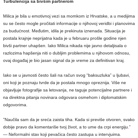
Turbulencija sa bivšim partnerom
Milica je bila u emotivnoj vezi sa momkom iz Hrvatske, a u medijima
su se često mogle pročitati informacije o njihovoj veridbi i planovima
za budućnost. Međutim, idila je prekinuta iznenada. Situacija je
postala krajnje neprijatna kada je u februaru prošle godine njen
bivši partner uhapšen. Iako Milica nikada nije javno detaljisala o
razlozima hapšenja niti o dubljim problemima u njihovom odnosu,
ovaj događaj je bio jasan signal da je vreme za definitivan kraj.
Iako se u javnosti često šali na račun svog “baksuzluka” u ljubavi,
oni koji je poznaju tvrde da je postala mnogo opreznija. Više ne
objavljuje fotografije sa letovanja, ne taguje potencijalne partnere i
na direktna pitanja novinara odgovara osmehom i diplomatskim
odgovorima.
​”Naučila sam da je sreća zaista tiha. Kada si previše otvoren, svako
dobije pravo da komentariše tvoj život, a to ume da crpi energiju.”
— Neformalni stav koji pevačica često zastupa u intervjuima.