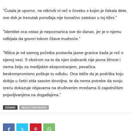
​”Ćutala je uporno, ne otkrivši ni reč o čoveku s kojim je čekala dete,
sve dok je trenutak porođaja nije konačno zatekao u toj tišini.”
​”Identitet oca ostao je nepoznanica sve do danas, jer je o njemu
odbijala da govori tokom čitave trudnoće.”
​”Milica je od samog početka postavila jasne granice kada je reč o
njenoj vezi. S obzirom na to da njen izabranik nije javna ličnost i
nema želju za medijskim eksponiranjem, pevačica
beskompromisno poštuje tu odluku. Ona ističe da je podrška koju
dobija u četiri zida sasvim dovoljna, te da nema potrebe da svoju
sreću dokazuje objavama na društvenim mrežama ili zajedničkim
pojavljivanjima na događajima.”
OZNAKE
MILICA TODOROVIC