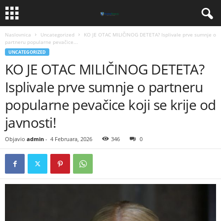
Naslovnica
Uncategorized
KO JE OTAC MILIČINOG DETETA? Isplivale prve sumnje o
partneru popularne pevačice...
UNCATEGORIZED
KO JE OTAC MILIČINOG DETETA?
Isplivale prve sumnje o partneru
popularne pevačice koji se krije od
javnosti!
Objavio
admin
-
4 Februara, 2026
346
0