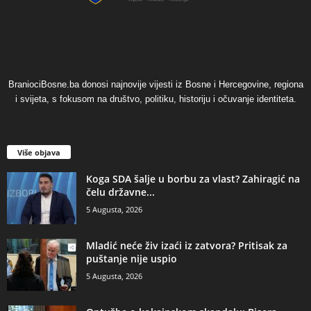
BraniociBosne.ba donosi najnovije vijesti iz Bosne i Hercegovine, regiona
i svijeta, s fokusom na društvo, politiku, historiju i očuvanje identiteta.
Više objava
​Koga SDA šalje u borbu za vlast? Zahiragić na
čelu državne...
5 Augusta, 2026
​Mladić neće živ izaći iz zatvora? Pritisak za
puštanje nije uspio
5 Augusta, 2026