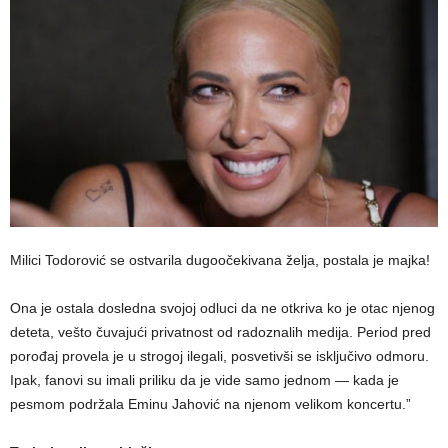
​Milici Todorović se ostvarila dugoočekivana želja, postala je majka!
Ona je ostala dosledna svojoj odluci da ne otkriva ko je otac njenog
deteta, vešto čuvajući privatnost od radoznalih medija. Period pred
porođaj provela je u strogoj ilegali, posvetivši se isključivo odmoru.
Ipak, fanovi su imali priliku da je vide samo jednom — kada je
pesmom podržala Eminu Jahović na njenom velikom koncertu.”