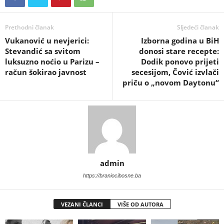
Prethodni članak
Sljedeći članak
Vukanović u nevjerici:
Izborna godina u BiH
Stevandić sa svitom
donosi stare recepte:
luksuzno noćio u Parizu –
Dodik ponovo prijeti
račun šokirao javnost
secesijom, Čović izvlači
priču o „novom Daytonu“
admin
https://braniocibosne.ba
VEZANI ČLANCI
VIŠE OD AUTORA