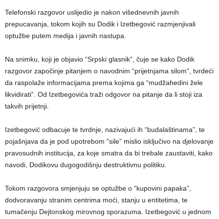
Telefonski razgovor uslijedio je nakon višednevnih javnih
prepucavanja, tokom kojih su Dodik i Izetbegović razmjenjivali
optužbe putem medija i javnih nastupa.
Na snimku, koji je objavio “Srpski glasnik”, čuje se kako Dodik
razgovor započinje pitanjem o navodnim “prijetnjama silom”, tvrdeći
da raspolaže informacijama prema kojima ga “mudžahedini žele
likvidirati”. Od Izetbegovića traži odgovor na pitanje da li stoji iza
takvih prijetnji.
Izetbegović odbacuje te tvrdnje, nazivajući ih “budalaštinama”, te
pojašnjava da je pod upotrebom “sile” mislio isključivo na djelovanje
pravosudnih institucija, za koje smatra da bi trebale zaustaviti, kako
navodi, Dodikovu dugogodišnju destruktivnu politiku.
Tokom razgovora smjenjuju se optužbe o “kupovini papaka”,
dodvoravanju stranim centrima moći, stanju u entitetima, te
tumačenju Dejtonskog mirovnog sporazuma. Izetbegović u jednom