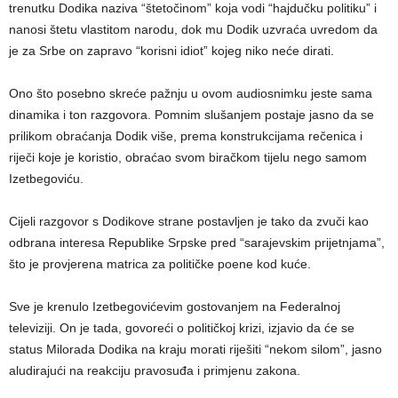
trenutku Dodika naziva “štetočinom” koja vodi “hajdučku politiku” i
nanosi štetu vlastitom narodu, dok mu Dodik uzvraća uvredom da
je za Srbe on zapravo “korisni idiot” kojeg niko neće dirati.
Ono što posebno skreće pažnju u ovom audiosnimku jeste sama
dinamika i ton razgovora. Pomnim slušanjem postaje jasno da se
prilikom obraćanja Dodik više, prema konstrukcijama rečenica i
riječi koje je koristio, obraćao svom biračkom tijelu nego samom
Izetbegoviću.
Cijeli razgovor s Dodikove strane postavljen je tako da zvuči kao
odbrana interesa Republike Srpske pred “sarajevskim prijetnjama”,
što je provjerena matrica za političke poene kod kuće.
Sve je krenulo Izetbegovićevim gostovanjem na Federalnoj
televiziji. On je tada, govoreći o političkoj krizi, izjavio da će se
status Milorada Dodika na kraju morati riješiti “nekom silom”, jasno
aludirajući na reakciju pravosuđa i primjenu zakona.