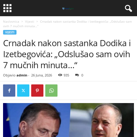
Naslovnica
Vijesti
​Crnadak nakon sastanka Dodika i Izetbegovića: „Odslušao sam
ovih 7 mučnih minuta…“
VIJESTI
​Crnadak nakon sastanka Dodika i
Izetbegovića: „Odslušao sam ovih
7 mučnih minuta…“
Objavio
admin
-
26 Juna, 2026
935
0