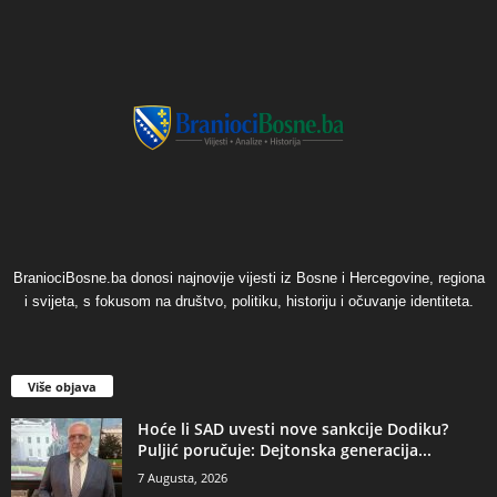
BraniociBosne.ba donosi najnovije vijesti iz Bosne i Hercegovine, regiona
i svijeta, s fokusom na društvo, politiku, historiju i očuvanje identiteta.
Više objava
​Hoće li SAD uvesti nove sankcije Dodiku?
Puljić poručuje: Dejtonska generacija...
7 Augusta, 2026