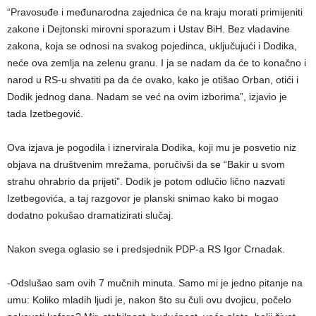
“Pravosuđe i međunarodna zajednica će na kraju morati primijeniti
zakone i Dejtonski mirovni sporazum i Ustav BiH. Bez vladavine
zakona, koja se odnosi na svakog pojedinca, uključujući i Dodika,
neće ova zemlja na zelenu granu. I ja se nadam da će to konačno i
narod u RS-u shvatiti pa da će ovako, kako je otišao Orban, otići i
Dodik jednog dana. Nadam se već na ovim izborima”, izjavio je
tada Izetbegović.
Ova izjava je pogodila i iznervirala Dodika, koji mu je posvetio niz
objava na društvenim mrežama, poručivši da se “Bakir u svom
strahu ohrabrio da prijeti”. Dodik je potom odlučio lično nazvati
Izetbegovića, a taj razgovor je planski snimao kako bi mogao
dodatno pokušao dramatizirati slučaj.
Nakon svega oglasio se i predsjednik PDP-a RS Igor Crnadak.
-Odslušao sam ovih 7 mučnih minuta. Samo mi je jedno pitanje na
umu: Koliko mladih ljudi je, nakon što su čuli ovu dvojicu, počelo