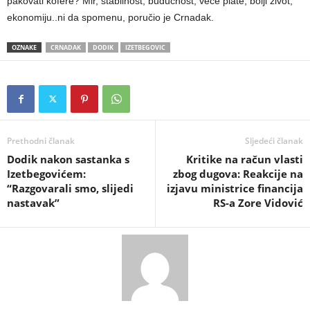
pakovati kofere? Mir, stabilnost, budućnost, veće plate, bolji život,
ekonomiju..ni da spomenu, poručio je Crnadak.
OZNAKE
CRNADAK
DODIK
IZETBEGOVIC
Prethodni članak
Sljedeći članak
​Dodik nakon sastanka s
​Kritike na račun vlasti
Izetbegovićem:
zbog dugova: Reakcije na
“Razgovarali smo, slijedi
izjavu ministrice financija
nastavak”
RS-a Zore Vidović