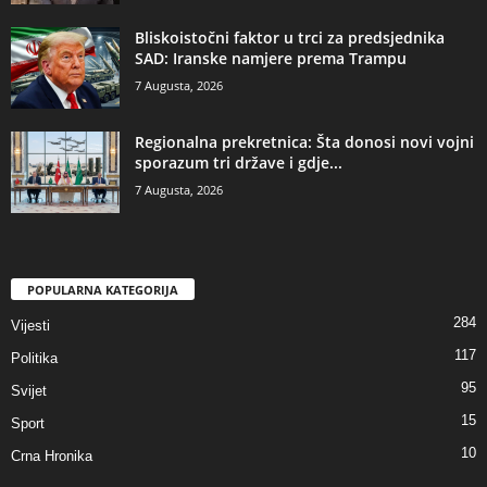
​Bliskoistočni faktor u trci za predsjednika
SAD: Iranske namjere prema Trampu
7 Augusta, 2026
​Regionalna prekretnica: Šta donosi novi vojni
sporazum tri države i gdje...
7 Augusta, 2026
POPULARNA KATEGORIJA
284
Vijesti
117
Politika
95
Svijet
15
Sport
10
Crna Hronika