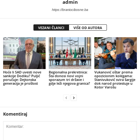
admin
https://braniocibosne.ba
VEZANI ČLANCI
VIŠE OD AUTORA
​Hoće li SAD uvesti nove
​Regionalna prekretnica:
Vukanović oštar prema
sankcije Dodiku? Puljić
Šta donosi novi vojni
opozicionim kolegama:
poručuje: Dejtonska
sporazum tri države i
Stanivuković svira šargije
generacija je prošlost
gdje leži njegova granica?
dok narod protestuje u
Kotor Varošu
Komentiraj