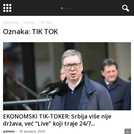
Naslovnica
Oznake
TIK TOK
Oznaka: TIK TOK
EKONOMSKI TIK-TOKER: Srbija više nije
država, već “Live” koji traje 24/7...
admin
-
30 Januara, 2026
0