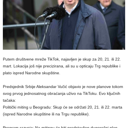
​Putem društvene mreže TikTok, najavljen je skup za 20, 21. ili 22.
mart. Lokacija još nije precizirana, ali su u opticaju Trg republike i
plato ispred Narodne skupštine.
Predsjednik Srbije Aleksandar Vučić objavio je nove planove tokom
svog prvog jednosatnog obraćanja uživo na TikToku. Evo ključnih
tačaka:
​Politički miting u Beogradu: Skup će se održati 20, 21. ili 22. marta
(ispred Narodne skupštine ili na Trgu republike).
​Program razvoja: Na mitingu će biti predstavljen dugoročni plan