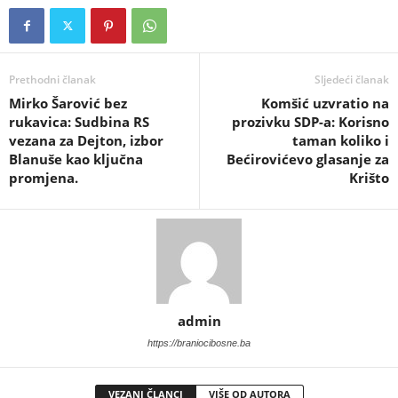
Prethodni članak
Sljedeći članak
​Mirko Šarović bez
Komšić uzvratio na
rukavica: Sudbina RS
prozivku SDP-a: Korisno
vezana za Dejton, izbor
taman koliko i
Blanuše kao ključna
Bećirovićevo glasanje za
promjena.
Krišto
admin
https://braniocibosne.ba
VEZANI ČLANCI
VIŠE OD AUTORA