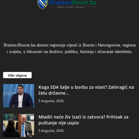
BraniociBosne.ba donosi najnovije vijesti iz Bosne i Hercegovine, regiona
i svijeta, s fokusom na društvo, politiku, historiju i očuvanje identiteta.
Više objava
​Koga SDA šalje u borbu za vlast? Zahiragić na
čelu državne...
5 Augusta, 2026
​Mladić neće živ izaći iz zatvora? Pritisak za
puštanje nije uspio
5 Augusta, 2026