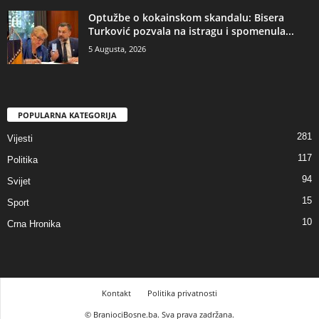
​Optužbe o kokainskom skandalu: Bisera
Turković pozvala na istragu i spomenula...
5 Augusta, 2026
POPULARNA KATEGORIJA
281
Vijesti
117
Politika
94
Svijet
15
Sport
10
Crna Hronika
Kontakt
Politika privatnosti
© BraniociBosne.ba. Sva prava zadržana.