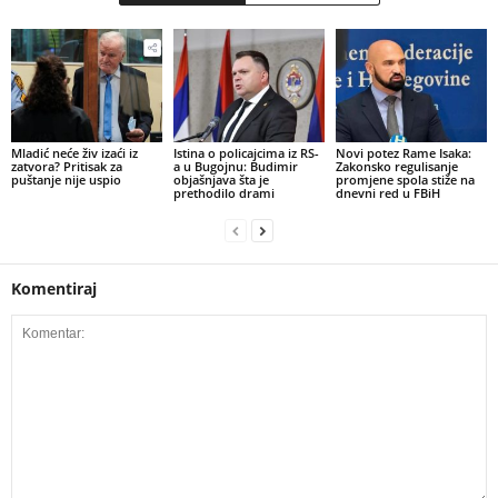
​Mladić neće živ izaći iz
Istina o policajcima iz RS-
Novi potez Rame Isaka:
zatvora? Pritisak za
a u Bugojnu: Budimir
Zakonsko regulisanje
puštanje nije uspio
objašnjava šta je
promjene spola stiže na
prethodilo drami
dnevni red u FBiH
Komentiraj