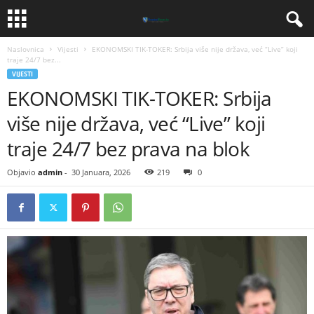
Naslovnica
Vijesti
EKONOMSKI TIK-TOKER: Srbija više nije država, već “Live” koji
traje 24/7 bez...
VIJESTI
EKONOMSKI TIK-TOKER: Srbija
više nije država, već “Live” koji
traje 24/7 bez prava na blok
Objavio
admin
-
30 Januara, 2026
219
0