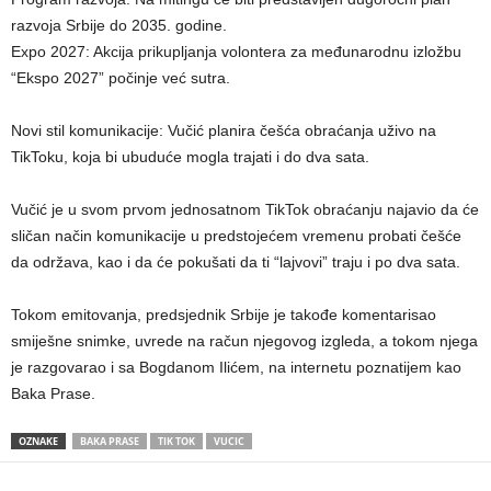
razvoja Srbije do 2035. godine.
​Expo 2027: Akcija prikupljanja volontera za međunarodnu izložbu
“Ekspo 2027” počinje već sutra.
​Novi stil komunikacije: Vučić planira češća obraćanja uživo na
TikToku, koja bi ubuduće mogla trajati i do dva sata.
Vučić je u svom prvom jednosatnom TikTok obraćanju najavio da će
sličan način komunikacije u predstojećem vremenu probati češće
da održava, kao i da će pokušati da ti “lajvovi” traju i po dva sata.
Tokom emitovanja, predsjednik Srbije je takođe komentarisao
smiješne snimke, uvrede na račun njegovog izgleda, a tokom njega
je razgovarao i sa Bogdanom Ilićem, na internetu poznatijem kao
Baka Prase.
OZNAKE
BAKA PRASE
TIK TOK
VUCIC