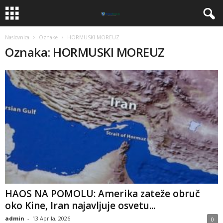
Naslovnica
Oznake
HORMUSKI MOREUZ
Oznaka: HORMUSKI MOREUZ
HAOS NA POMOLU: Amerika zateže obruč
oko Kine, Iran najavljuje osvetu...
admin
-
13 Aprila, 2026
0