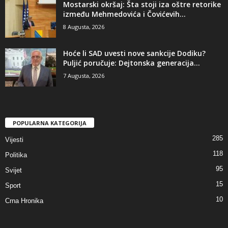
Mostarski okršaj: Šta stoji iza oštre retorike
između Mehmedovića i Čovićevih...
8 Augusta, 2026
​Hoće li SAD uvesti nove sankcije Dodiku?
Puljić poručuje: Dejtonska generacija...
7 Augusta, 2026
POPULARNA KATEGORIJA
285
Vijesti
118
Politika
95
Svijet
15
Sport
10
Crna Hronika