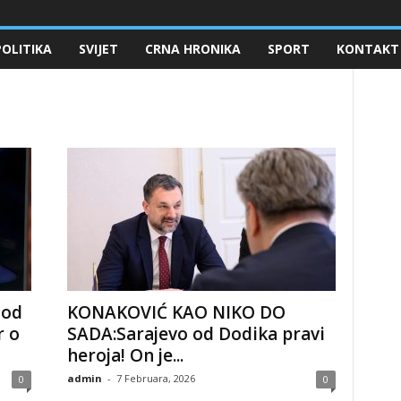
POLITIKA
SVIJET
CRNA HRONIKA
SPORT
KONTAKT
 od
KONAKOVIĆ KAO NIKO DO
r o
SADA:Sarajevo od Dodika pravi
heroja! On je...
admin
-
7 Februara, 2026
0
0