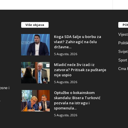
Više objava
PO
Vijest
​Koga SDA šalje u borbu za
vlast? Zahiragić na čelu
Politi
državne...
Svijet
5 Augusta, 2026
Sport
​Mladić neće živ izaći iz
Crna 
zatvora? Pritisak za puštanje
nije uspio
5 Augusta, 2026
osne i
​Optužbe o kokainskom
skandalu: Bisera Turković
.
pozvala na istragu i
spomenula...
5 Augusta, 2026