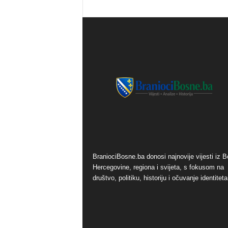
o
s
n
e
BraniociBosne.ba donosi najnovije vijesti iz B
Hercegovine, regiona i svijeta, s fokusom na
društvo, politiku, historiju i očuvanje identiteta