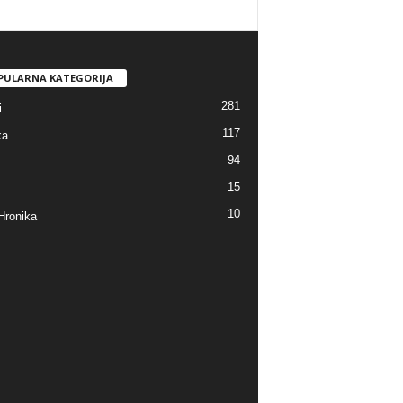
PULARNA KATEGORIJA
281
i
117
ka
94
15
10
Hronika