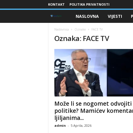
KONTAKT
POLITIKA PRIVATNOSTI
NASLOVNA
VIJESTI
B
r
Naslovnica
Oznake
FACE TV
Oznaka: FACE TV
a
n
i
o
c
Može li se nogomet odvojiti
i
politike? Mamićev komenta
ljiljanima...
B
admin
-
5 Aprila, 2026