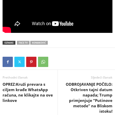
OZNAKE
FACE TV
KONAKOVIĆ
Prethodni članak
Sljedeći članak
OPREZ:Kruži prevara s
ODBROJAVANJE POČELO:
ciljem krađe WhatsApp
Otkriven tajni datum
računa, ne klikajte na ove
napada; Trump
linkove
primjenjuje “Putinove
metode” na Bliskom
istoku!