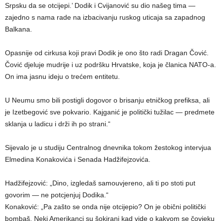
Srpsku da se otcijepi.’ Dodik i Cvijanović su dio našeg tima —
zajedno s nama rade na izbacivanju ruskog uticaja sa zapadnog
Balkana.
Opasnije od cirkusa koji pravi Dodik je ono što radi Dragan Čović.
Čović djeluje mudrije i uz podršku Hrvatske, koja je članica NATO-a.
On ima jasnu ideju o trećem entitetu.
U Neumu smo bili postigli dogovor o brisanju etničkog prefiksa, ali
je Izetbegović sve pokvario. Kajganić je politički tužilac — predmete
sklanja u ladicu i drži ih po strani.“
Sijevalo je u studiju Centralnog dnevnika tokom žestokog intervjua
Elmedina Konakovića i Senada Hadžifejzovića.
Hadžifejzović: „Dino, izgledaš samouvjereno, ali ti po stoti put
govorim — ne potcjenjuj Dodika.“
Konaković: „Pa zašto se onda nije otcijepio? On je obični politički
bombaš. Neki Amerikanci su šokirani kad vide o kakvom se čovjeku