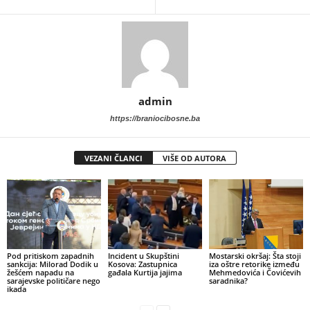
admin
https://braniocibosne.ba
VEZANI ČLANCI
VIŠE OD AUTORA
​Pod pritiskom zapadnih
Incident u Skupštini
Mostarski okršaj: Šta stoji
sankcija: Milorad Dodik u
Kosova: Zastupnica
iza oštre retorike između
žešćem napadu na
gađala Kurtija jajima
Mehmedovića i Čovićevih
sarajevske političare nego
saradnika?
ikada