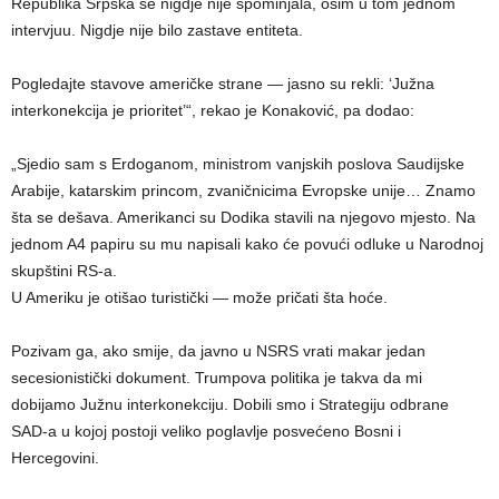
Republika Srpska se nigdje nije spominjala, osim u tom jednom
intervjuu. Nigdje nije bilo zastave entiteta.
Pogledajte stavove američke strane — jasno su rekli: ‘Južna
interkonekcija je prioritet’“, rekao je Konaković, pa dodao:
„Sjedio sam s Erdoganom, ministrom vanjskih poslova Saudijske
Arabije, katarskim princom, zvaničnicima Evropske unije… Znamo
šta se dešava. Amerikanci su Dodika stavili na njegovo mjesto. Na
jednom A4 papiru su mu napisali kako će povući odluke u Narodnoj
skupštini RS-a.
U Ameriku je otišao turistički — može pričati šta hoće.
Pozivam ga, ako smije, da javno u NSRS vrati makar jedan
secesionistički dokument. Trumpova politika je takva da mi
dobijamo Južnu interkonekciju. Dobili smo i Strategiju odbrane
SAD-a u kojoj postoji veliko poglavlje posvećeno Bosni i
Hercegovini.