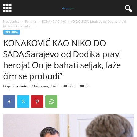
Naslovnica
Politika
KONAKOVIĆ KAO NIKO DO SADA:Sarajevo od Dodika pravi
heroja! On je bahati...
POLITIKA
KONAKOVIĆ KAO NIKO DO
SADA:Sarajevo od Dodika pravi
heroja! On je bahati seljak, laže
čim se probudi”
Objavio
admin
-
7 Februara, 2026
506
0