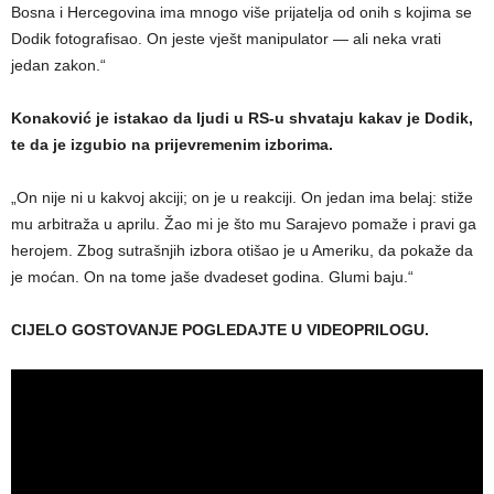
Bosna i Hercegovina ima mnogo više prijatelja od onih s kojima se
Dodik fotografisao. On jeste vješt manipulator — ali neka vrati
jedan zakon.“
Konaković je istakao da ljudi u RS-u shvataju kakav je Dodik,
te da je izgubio na prijevremenim izborima.
„On nije ni u kakvoj akciji; on je u reakciji. On jedan ima belaj: stiže
mu arbitraža u aprilu. Žao mi je što mu Sarajevo pomaže i pravi ga
herojem. Zbog sutrašnjih izbora otišao je u Ameriku, da pokaže da
je moćan. On na tome jaše dvadeset godina. Glumi baju.“
CIJELO GOSTOVANJE POGLEDAJTE U VIDEOPRILOGU.