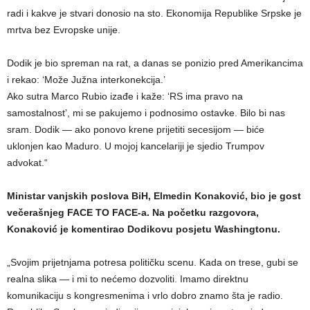
radi i kakve je stvari donosio na sto. Ekonomija Republike Srpske je
mrtva bez Evropske unije.
Dodik je bio spreman na rat, a danas se ponizio pred Amerikancima
i rekao: ‘Može Južna interkonekcija.’
Ako sutra Marco Rubio izađe i kaže: ‘RS ima pravo na
samostalnost’, mi se pakujemo i podnosimo ostavke. Bilo bi nas
sram. Dodik — ako ponovo krene prijetiti secesijom — biće
uklonjen kao Maduro. U mojoj kancelariji je sjedio Trumpov
advokat.“
Ministar vanjskih poslova BiH, Elmedin Konaković, bio je gost
večerašnjeg FACE TO FACE-a. Na početku razgovora,
Konaković je komentirao Dodikovu posjetu Washingtonu.
„Svojim prijetnjama potresa političku scenu. Kada on trese, gubi se
realna slika — i mi to nećemo dozvoliti. Imamo direktnu
komunikaciju s kongresmenima i vrlo dobro znamo šta je radio.