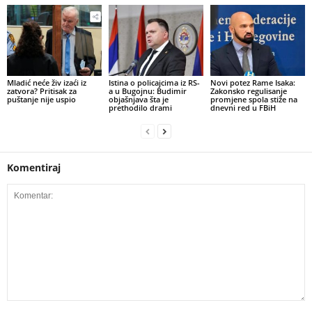
​Mladić neće živ izaći iz
Istina o policajcima iz RS-
Novi potez Rame Isaka:
zatvora? Pritisak za
a u Bugojnu: Budimir
Zakonsko regulisanje
puštanje nije uspio
objašnjava šta je
promjene spola stiže na
prethodilo drami
dnevni red u FBiH
Komentiraj