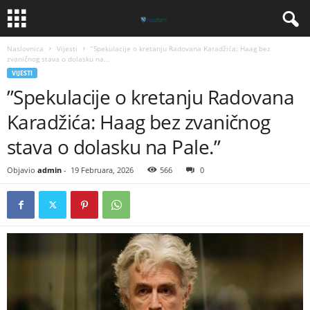
Naslovnica
Vijesti
​”Spekulacije o kretanju Radovana Karadžića: Haag bez
zvaničnog stava o dolasku na...
VIJESTI
​”Spekulacije o kretanju Radovana
Karadžića: Haag bez zvaničnog
stava o dolasku na Pale.”
Objavio
admin
-
19 Februara, 2026
566
0