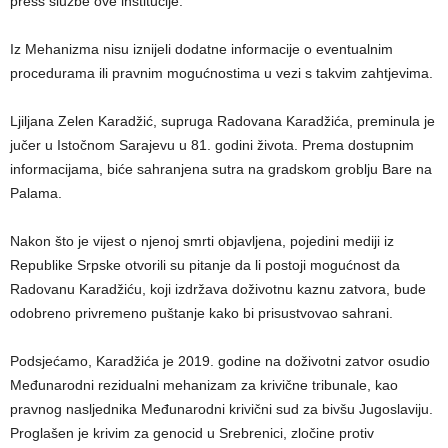
press službe ove institucije.
Iz Mehanizma nisu iznijeli dodatne informacije o eventualnim
procedurama ili pravnim mogućnostima u vezi s takvim zahtjevima.
Ljiljana Zelen Karadžić, supruga Radovana Karadžića, preminula je
jučer u Istočnom Sarajevu u 81. godini života. Prema dostupnim
informacijama, biće sahranjena sutra na gradskom groblju Bare na
Palama.
Nakon što je vijest o njenoj smrti objavljena, pojedini mediji iz
Republike Srpske otvorili su pitanje da li postoji mogućnost da
Radovanu Karadžiću, koji izdržava doživotnu kaznu zatvora, bude
odobreno privremeno puštanje kako bi prisustvovao sahrani.
Podsjećamo, Karadžića je 2019. godine na doživotni zatvor osudio
Međunarodni rezidualni mehanizam za krivične tribunale, kao
pravnog nasljednika Međunarodni krivični sud za bivšu Jugoslaviju.
Proglašen je krivim za genocid u Srebrenici, zločine protiv