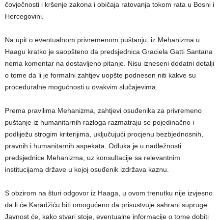
čovječnosti i kršenje zakona i običaja ratovanja tokom rata u Bosni i
Hercegovini.
Na upit o eventualnom privremenom puštanju, iz Mehanizma u
Haagu kratko je saopšteno da predsjednica Graciela Gatti Santana
nema komentar na dostavljeno pitanje. Nisu izneseni dodatni detalji
o tome da li je formalni zahtjev uopšte podnesen niti kakve su
proceduralne mogućnosti u ovakvim slučajevima.
Prema pravilima Mehanizma, zahtjevi osuđenika za privremeno
puštanje iz humanitarnih razloga razmatraju se pojedinačno i
podliježu strogim kriterijima, uključujući procjenu bezbjednosnih,
pravnih i humanitarnih aspekata. Odluka je u nadležnosti
predsjednice Mehanizma, uz konsultacije sa relevantnim
institucijama države u kojoj osuđenik izdržava kaznu.
S obzirom na šturi odgovor iz Haaga, u ovom trenutku nije izvjesno
da li će Karadžiću biti omogućeno da prisustvuje sahrani supruge.
Javnost će, kako stvari stoje, eventualne informacije o tome dobiti