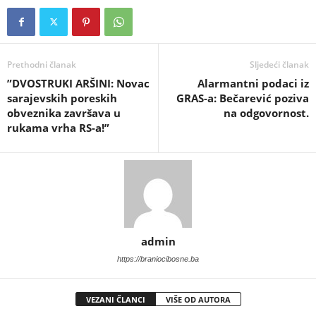
Prethodni članak
Sljedeći članak
​”DVOSTRUKI ARŠINI: Novac
​Alarmantni podaci iz
sarajevskih poreskih
GRAS-a: Bečarević poziva
obveznika završava u
na odgovornost.
rukama vrha RS-a!”
admin
https://braniocibosne.ba
VEZANI ČLANCI
VIŠE OD AUTORA