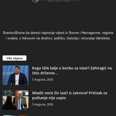
BraniociBosne.ba donosi najnovije vijesti iz Bosne i Hercegovine, regiona
i svijeta, s fokusom na društvo, politiku, historiju i očuvanje identiteta.
Više objava
​Koga SDA šalje u borbu za vlast? Zahiragić na
čelu državne...
5 Augusta, 2026
​Mladić neće živ izaći iz zatvora? Pritisak za
puštanje nije uspio
5 Augusta, 2026