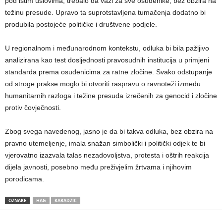
pod istim uslovima, trebalo da važi za sve osuđenike, bez obzira na
težinu presude. Upravo ta suprotstavljena tumačenja dodatno bi
produbila postojeće političke i društvene podjele.
U regionalnom i međunarodnom kontekstu, odluka bi bila pažljivo
analizirana kao test dosljednosti pravosudnih institucija u primjeni
standarda prema osuđenicima za ratne zločine. Svako odstupanje
od stroge prakse moglo bi otvoriti raspravu o ravnoteži između
humanitarnih razloga i težine presuda izrečenih za genocid i zločine
protiv čovječnosti.
Zbog svega navedenog, jasno je da bi takva odluka, bez obzira na
pravno utemeljenje, imala snažan simbolički i politički odjek te bi
vjerovatno izazvala talas nezadovoljstva, protesta i oštrih reakcija
dijela javnosti, posebno među preživjelim žrtvama i njihovim
porodicama.
OZNAKE
HAG
KARADZIC