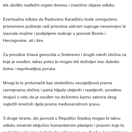
tek ukoliko nadležni organi donesu i zvanično objave odluku.
Eventualna odluka da Radovanu Karadžiću bude omogućeno
privremeno puštanje radi prisustva sahrani supruge nesumnjivo bi
izazvala snažne i podijeljene reakcije u javnosti Bosne i
Hercegovine, ali i šire.
Za porodice žrtava genocida u Srebrenici i drugih ratnih zločina za
koje je osuđen, takav potez bi mogao biti doživljen kao duboko
bolna i neprihvatljiva poruka.
Mnogi bi to protumačili kao simboličnu neosjetljivost prema
razmjerama zločina i patnji hiljada ubijenih i raseljenih, posebno
imajući u vidu da je osuđen na doživotnu kaznu zatvora zbog
najtežih krivičnih djela prema međunarodnom pravu.
S druge strane, dio javnosti u Republici Srpskoj mogao bi takvu
odluku smatrati isključivo humanitarnim pitanjem i pravom koje bi,