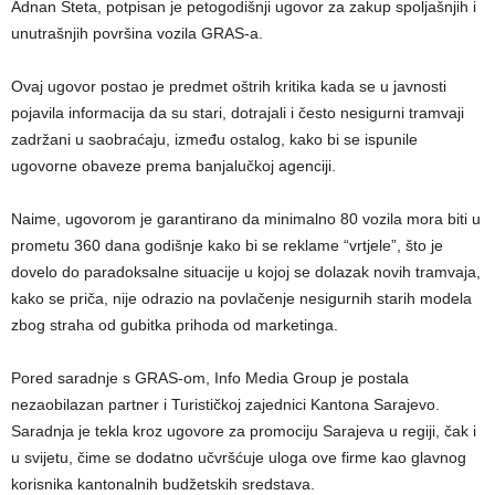
Adnan Šteta, potpisan je petogodišnji ugovor za zakup spoljašnjih i
unutrašnjih površina vozila GRAS-a.
Ovaj ugovor postao je predmet oštrih kritika kada se u javnosti
pojavila informacija da su stari, dotrajali i često nesigurni tramvaji
zadržani u saobraćaju, između ostalog, kako bi se ispunile
ugovorne obaveze prema banjalučkoj agenciji.
Naime, ugovorom je garantirano da minimalno 80 vozila mora biti u
prometu 360 dana godišnje kako bi se reklame “vrtjele”, što je
dovelo do paradoksalne situacije u kojoj se dolazak novih tramvaja,
kako se priča, nije odrazio na povlačenje nesigurnih starih modela
zbog straha od gubitka prihoda od marketinga.
Pored saradnje s GRAS-om, Info Media Group je postala
nezaobilazan partner i Turističkoj zajednici Kantona Sarajevo.
Saradnja je tekla kroz ugovore za promociju Sarajeva u regiji, čak i
u svijetu, čime se dodatno učvršćuje uloga ove firme kao glavnog
korisnika kantonalnih budžetskih sredstava.