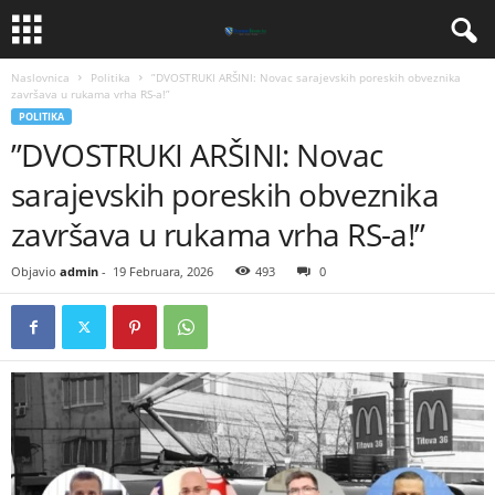
Naslovnica
Politika
​”DVOSTRUKI ARŠINI: Novac sarajevskih poreskih obveznika
završava u rukama vrha RS-a!”
POLITIKA
​”DVOSTRUKI ARŠINI: Novac
sarajevskih poreskih obveznika
završava u rukama vrha RS-a!”
Objavio
admin
-
19 Februara, 2026
493
0