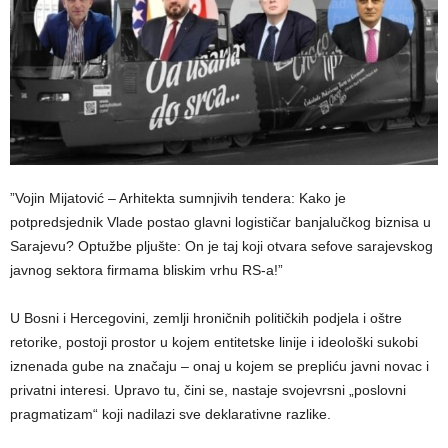
​”Vojin Mijatović – Arhitekta sumnjivih tendera: Kako je
potpredsjednik Vlade postao glavni logističar banjalučkog biznisa u
Sarajevu? Optužbe pljušte: On je taj koji otvara sefove sarajevskog
javnog sektora firmama bliskim vrhu RS-a!”
U Bosni i Hercegovini, zemlji hroničnih političkih podjela i oštre
retorike, postoji prostor u kojem entitetske linije i ideološki sukobi
iznenada gube na značaju – onaj u kojem se prepliću javni novac i
privatni interesi. Upravo tu, čini se, nastaje svojevrsni „poslovni
pragmatizam“ koji nadilazi sve deklarativne razlike.