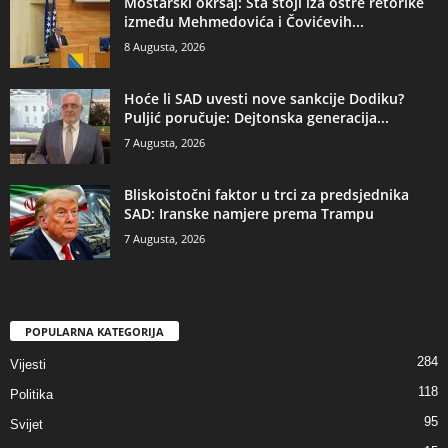
Mostarski okršaj: Šta stoji iza oštre retorike
između Mehmedovića i Čovićevih...
8 Augusta, 2026
​Hoće li SAD uvesti nove sankcije Dodiku?
Puljić poručuje: Dejtonska generacija...
7 Augusta, 2026
​Bliskoistočni faktor u trci za predsjednika
SAD: Iranske namjere prema Trampu
7 Augusta, 2026
POPULARNA KATEGORIJA
284
Vijesti
118
Politika
95
Svijet