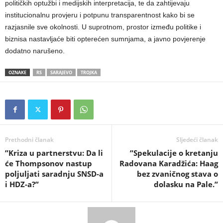
političkih optužbi i medijskih interpretacija, te da zahtijevaju
institucionalnu provjeru i potpunu transparentnost kako bi se
razjasnile sve okolnosti. U suprotnom, prostor između politike i
biznisa nastavljaće biti opterećen sumnjama, a javno povjerenje
dodatno narušeno.
OZNAKE
RS
SARAJEVO
TROJKA
Prethodni članak
Sljedeći članak
​”Kriza u partnerstvu: Da li
​”Spekulacije o kretanju
će Thompsonov nastup
Radovana Karadžića: Haag
poljuljati saradnju SNSD-a
bez zvaničnog stava o
i HDZ-a?”
dolasku na Pale.”