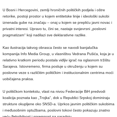
U Bosni i Hercegovini, zemlji hroničnih političkih podjela i oštre
retorike, postoji prostor u kojem entitetske linije i ideološki sukobi
iznenada gube na značaju – onaj u kojem se prepliću javni novac i
privatni interesi. Upravo tu, čini se, nastaje svojevrsni „poslovni
pragmatizam“ koji nadilazi sve deklarativne razlike.
Kao ilustracija takvog obrasca često se navodi banjalučka
kompanija Info Media Group, u vlasništvu Vedrana Pušića, koja je u
relativno kratkom periodu postala vidljiv igrač na oglasnom tržištu
Sarajeva. Istovremeno, firma posluje u okruženju u kojem su
poslovne veze s različitim političkim i institucionalnim centrima moći
uobičajena praksa.
U političkom kontekstu, vlast na nivou Federacije BiH predvodi
koalicija poznata kao „Trojka“, dok u Republici Srpskoj dominiraju
strukture okupljene oko SNSD-a. Uprkos javnim političkim sukobima
i međusobnim optužbama, poslovni tokovi često pokazuju znatno
veću fleksibilnost i spremnost na saradnju.