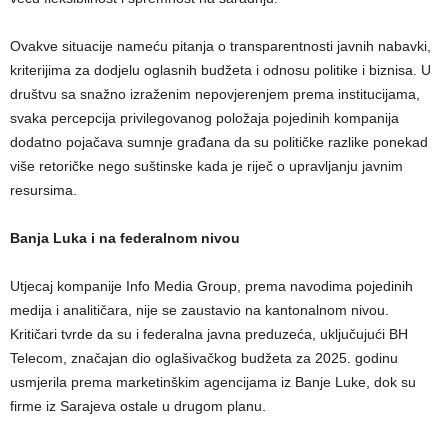
Ovakve situacije nameću pitanja o transparentnosti javnih nabavki,
kriterijima za dodjelu oglasnih budžeta i odnosu politike i biznisa. U
društvu sa snažno izraženim nepovjerenjem prema institucijama,
svaka percepcija privilegovanog položaja pojedinih kompanija
dodatno pojačava sumnje građana da su političke razlike ponekad
više retoričke nego suštinske kada je riječ o upravljanju javnim
resursima.
Banja Luka i na federalnom nivou
Utjecaj kompanije Info Media Group, prema navodima pojedinih
medija i analitičara, nije se zaustavio na kantonalnom nivou.
Kritičari tvrde da su i federalna javna preduzeća, uključujući BH
Telecom, značajan dio oglašivačkog budžeta za 2025. godinu
usmjerila prema marketinškim agencijama iz Banje Luke, dok su
firme iz Sarajeva ostale u drugom planu.