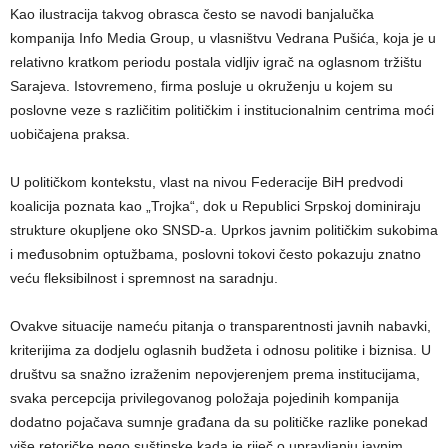
Kao ilustracija takvog obrasca često se navodi banjalučka
kompanija Info Media Group, u vlasništvu Vedrana Pušića, koja je u
relativno kratkom periodu postala vidljiv igrač na oglasnom tržištu
Sarajeva. Istovremeno, firma posluje u okruženju u kojem su
poslovne veze s različitim političkim i institucionalnim centrima moći
uobičajena praksa.
U političkom kontekstu, vlast na nivou Federacije BiH predvodi
koalicija poznata kao „Trojka“, dok u Republici Srpskoj dominiraju
strukture okupljene oko SNSD-a. Uprkos javnim političkim sukobima
i međusobnim optužbama, poslovni tokovi često pokazuju znatno
veću fleksibilnost i spremnost na saradnju.
Ovakve situacije nameću pitanja o transparentnosti javnih nabavki,
kriterijima za dodjelu oglasnih budžeta i odnosu politike i biznisa. U
društvu sa snažno izraženim nepovjerenjem prema institucijama,
svaka percepcija privilegovanog položaja pojedinih kompanija
dodatno pojačava sumnje građana da su političke razlike ponekad
više retoričke nego suštinske kada je riječ o upravljanju javnim