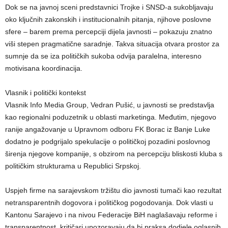
Dok se na javnoj sceni predstavnici Trojke i SNSD-a sukobljavaju
oko ključnih zakonskih i institucionalnih pitanja, njihove poslovne
sfere – barem prema percepciji dijela javnosti – pokazuju znatno
viši stepen pragmatične saradnje. Takva situacija otvara prostor za
sumnje da se iza političkih sukoba odvija paralelna, interesno
motivisana koordinacija.
Vlasnik i politički kontekst
Vlasnik Info Media Group, Vedran Pušić, u javnosti se predstavlja
kao regionalni poduzetnik u oblasti marketinga. Međutim, njegovo
ranije angažovanje u Upravnom odboru FK Borac iz Banje Luke
dodatno je podgrijalo spekulacije o političkoj pozadini poslovnog
širenja njegove kompanije, s obzirom na percepciju bliskosti kluba s
političkim strukturama u Republici Srpskoj.
Uspjeh firme na sarajevskom tržištu dio javnosti tumači kao rezultat
netransparentnih dogovora i političkog pogodovanja. Dok vlasti u
Kantonu Sarajevo i na nivou Federacije BiH naglašavaju reforme i
transparentnost, kritičari upozoravaju da bi praksa dodjele oglasnih