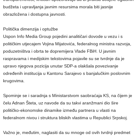
budžeta i upravljanja javnim resursima morala biti jasnije
obrazložena i dostupna javnosti.
Politička dimenzija i optužbe
Uspon Info Media Group pojedini analitičari dovode u vezu i s
političkim utjecajem Vojina Mijatovića, federalnog ministra razvoja,
poduzetništva i obrta te dopremijera Vlade FBiH. U javnim
raspravama i medijskim tekstovima pojavile su se tvrdnje da je
upravo njegova pozicija unutar SDP-a olakšala povezivanje
određenih institucija u Kantonu Sarajevo s banjalučkim poslovnim
krugovima.
Spominje se i saradnja s Ministarstvom saobraćaja KS, na čijem je
čelu Adnan Šteta, uz navode da su takvi aranžmani dio šire
političko-ekonomske dinamike između partnera u vlasti na
federalnom nivou i struktura bliskih vlastima u Republici Srpskoj.
Važno je, međutim, naglasiti da su mnoge od ovih tvrdnji predmet