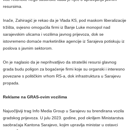
resursima.
Inače, Zahiragić je rekao da je Vlada KS, pod maskom liberalizacije
tržišta, svjesno omogućila firmi iz Banje Luke monopol nad
sarajevskim ulicama i vozilima javnog prijevoza, dok se
istovremeno domaće marketinške agencije iz Sarajeva potiskuju iz
poslova s javnim sektorom.
On je naglasio da je neprihvatljivo da strateški resursi glavnog
grada budu poligon za bogaćenje firmi koje su organski i interesno
povezane s političkim vrhom RS-a, dok infrastruktura u Sarajevu
propada.
Reklame na GRAS-ovim vozilima
Najuočljiviji trag Info Media Group u Sarajevu su brendirana vozila
gradskog prijevoza. U julu 2023. godine, pod okriljem Ministarstva
saobraćaja Kantona Sarajevo, kojim upravlja ministar u ostavci