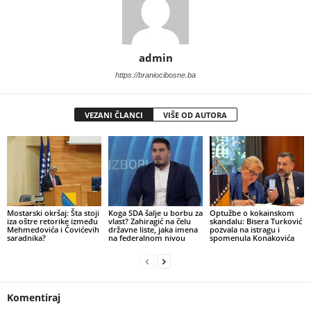
admin
https://braniocibosne.ba
VEZANI ČLANCI
VIŠE OD AUTORA
Mostarski okršaj: Šta stoji
​Koga SDA šalje u borbu za
​Optužbe o kokainskom
iza oštre retorike između
vlast? Zahiragić na čelu
skandalu: Bisera Turković
Mehmedovića i Čovićevih
državne liste, jaka imena
pozvala na istragu i
saradnika?
na federalnom nivou
spomenula Konakovića
Komentiraj