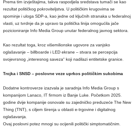
Prema tim izvještajima, takva raspodjela sredstava tumači se kao
rezultat političkog pokroviteljstva. U političkim krugovima se
spominje i uloga SDP-a, kao jedne od ključnih stranaka u federalnoj
vlasti, uz tvrdnje da je upravo ta politička linija omogućila jače
pozicioniranje Info Media Group unutar federalnog javnog sektora.
Kao rezultat toga, kroz višemilionske ugovore za vanjsko
oglašavanje – billboarde i LED ekrane – stvara se percepcija
svojevrsnog „interesnog saveza“ koji nadilazi entitetske granice.
Trojka i SNSD – poslovne veze uprkos političkim sukobima
Dodatne kontroverze izazvala je saradnja Info Media Group s
kompanijom Lanaco, IT firmom iz Banje Luke. Početkom 2025.
godine dvije kompanije osnovale su zajedničko preduzeće The New
Thing (TNT), s ciljem širenja u oblasti e-trgovine i digitalnog
oglašavanja.
Ovaj poslovni potez mnogi su ocijenili politički simptomatičnim.