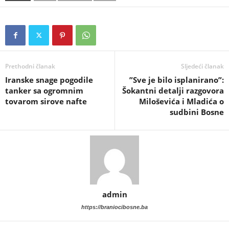
Prethodni članak
Sljedeći članak
Iranske snage pogodile
​”Sve je bilo isplanirano”:
tanker sa ogromnim
Šokantni detalji razgovora
tovarom sirove nafte
Miloševića i Mladića o
sudbini Bosne
admin
https://braniocibosne.ba