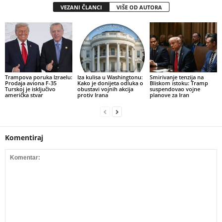
VEZANI ČLANCI
VIŠE OD AUTORA
Trampova poruka Izraelu:
​Iza kulisa u Washingtonu:
Smirivanje tenzija na
Prodaja aviona F-35
Kako je donijeta odluka o
Bliskom istoku: Tramp
Turskoj je isključivo
obustavi vojnih akcija
suspendovao vojne
američka stvar
protiv Irana
planove za Iran
Komentiraj