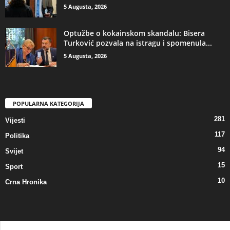
5 Augusta, 2026
​Optužbe o kokainskom skandalu: Bisera
Turković pozvala na istragu i spomenula...
5 Augusta, 2026
POPULARNA KATEGORIJA
281
Vijesti
117
Politika
94
Svijet
15
Sport
10
Crna Hronika