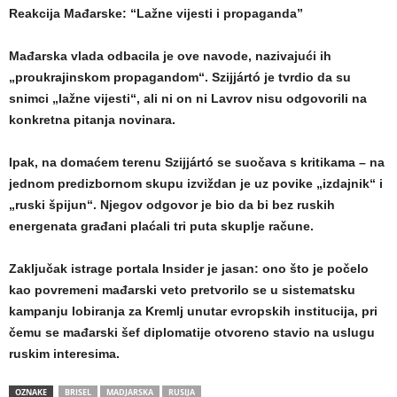
Reakcija Mađarske: “Lažne vijesti i propaganda”
Mađarska vlada odbacila je ove navode, nazivajući ih
„proukrajinskom propagandom“. Szijjártó je tvrdio da su
snimci „lažne vijesti“, ali ni on ni Lavrov nisu odgovorili na
konkretna pitanja novinara.
Ipak, na domaćem terenu Szijjártó se suočava s kritikama – na
jednom predizbornom skupu izviždan je uz povike „izdajnik“ i
„ruski špijun“. Njegov odgovor je bio da bi bez ruskih
energenata građani plaćali tri puta skuplje račune.
Zaključak istrage portala Insider je jasan: ono što je počelo
kao povremeni mađarski veto pretvorilo se u sistematsku
kampanju lobiranja za Kremlj unutar evropskih institucija, pri
čemu se mađarski šef diplomatije otvoreno stavio na uslugu
ruskim interesima.
OZNAKE
BRISEL
MADJARSKA
RUSIJA