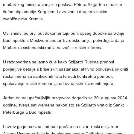
mađarskog ministra vanjskih poslova Pétera Szijjártóa s ruskim
šefom diplomatije Sergejem Lavrovom i drugim visokim
zvaničnicima Kremlja.
Ovi snimci po prvi put dokumentuju puni opseg duboke saradnje
Budimpešte s Moskvom unutar Evropske unije, potvrđujući da je
Mađarska sistematski radila na zaštiti ruskih interesa.
U razgovorima se jasno čuje kako Szijjártó Rusima prenosi
povjerljive detalje s briselskih sastanaka, aktivno pokušava ukloniti
ruska imena sa sankcionih lista te nudi konkretnu pomoć u
spašavanju ruskih kompanija od evropskih kaznenih mjera.
Jedan od najupečatljivijih razgovora dogodio se 30. augusta 2024.
godine, svega sat vremena nakon što se Szijjártó vratio iz Sankt
Peterburga u Budimpeštu.
Lavrov ga je nazvao i odmah prešao na stvar: ruski milijarder
Alisher Usmanov želio je da njegova sestra Gulbahor Ismailova