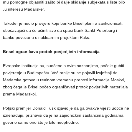
mu pomogne objasniti zašto bi dalje skidanje subjekata s liste bilo
„u interesu Mađarske“.
Također je nudio provjeru koje banke Brisel planira sankcionisati,
obećavajući da će učiniti sve da spasi Bank Sankt Peterburg i
banku povezanu s nuklearnim projektom Paks.
Brisel ograničava protok povjerljivih informacija
Evropske institucije su, suočene s ovim saznanjima, počele gubiti
povjerenje u Budimpeštu. Već ranije su se pojavili izvještaji da
Mađarska gotovo u realnom vremenu prenosi informacije Moskvi,
zbog čega je Brisel počeo ograničavati protok povjerljivih materijala
prema Mađarskoj.
Poljski premijer Donald Tusk izjavio je da ga ovakve vijesti uopće ne
iznenađuju, priznavši da je na zajedničkim sastancima godinama
govorio samo ono što je bilo neophodno.