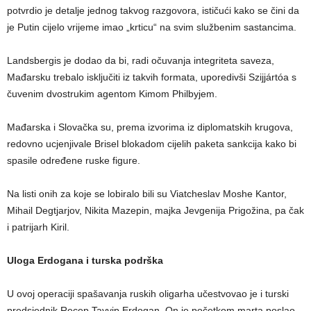
potvrdio je detalje jednog takvog razgovora, ističući kako se čini da
je Putin cijelo vrijeme imao „krticu“ na svim službenim sastancima.
Landsbergis je dodao da bi, radi očuvanja integriteta saveza,
Mađarsku trebalo isključiti iz takvih formata, uporedivši Szijjártóa s
čuvenim dvostrukim agentom Kimom Philbyjem.
Mađarska i Slovačka su, prema izvorima iz diplomatskih krugova,
redovno ucjenjivale Brisel blokadom cijelih paketa sankcija kako bi
spasile određene ruske figure.
Na listi onih za koje se lobiralo bili su Viatcheslav Moshe Kantor,
Mihail Degtjarjov, Nikita Mazepin, majka Jevgenija Prigožina, pa čak
i patrijarh Kiril.
Uloga Erdogana i turska podrška
U ovoj operaciji spašavanja ruskih oligarha učestvovao je i turski
predsjednik Recep Tayyip Erdogan. On je početkom marta poslao