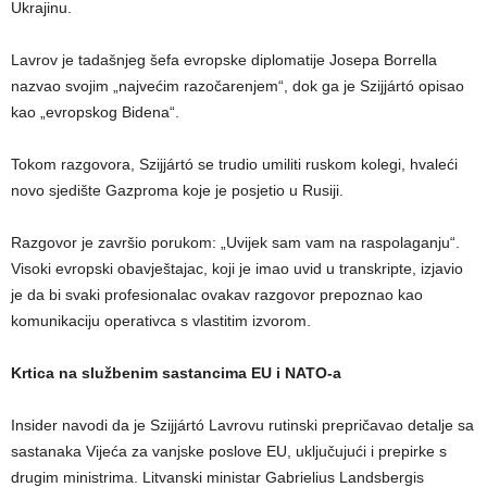
Ukrajinu.
Lavrov je tadašnjeg šefa evropske diplomatije Josepa Borrella
nazvao svojim „najvećim razočarenjem“, dok ga je Szijjártó opisao
kao „evropskog Bidena“.
Tokom razgovora, Szijjártó se trudio umiliti ruskom kolegi, hvaleći
novo sjedište Gazproma koje je posjetio u Rusiji.
Razgovor je završio porukom: „Uvijek sam vam na raspolaganju“.
Visoki evropski obavještajac, koji je imao uvid u transkripte, izjavio
je da bi svaki profesionalac ovakav razgovor prepoznao kao
komunikaciju operativca s vlastitim izvorom.
Krtica na službenim sastancima EU i NATO-a
Insider navodi da je Szijjártó Lavrovu rutinski prepričavao detalje sa
sastanaka Vijeća za vanjske poslove EU, uključujući i prepirke s
drugim ministrima. Litvanski ministar Gabrielius Landsbergis