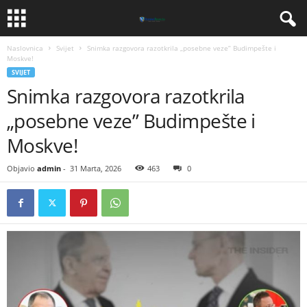
Naslovnica
Svijet
Snimka razgovora razotkrila „posebne veze” Budimpešte i
Moskve!
SVIJET
Snimka razgovora razotkrila
„posebne veze” Budimpešte i
Moskve!
Objavio
admin
-
31 Marta, 2026
463
0