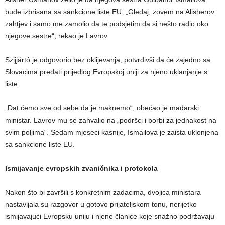
bude izbrisana sa sankcione liste EU. „Gledaj, zovem na Alisherov
zahtjev i samo me zamolio da te podsjetim da si nešto radio oko
njegove sestre“, rekao je Lavrov.
Szijjártó je odgovorio bez oklijevanja, potvrdivši da će zajedno sa
Slovacima predati prijedlog Evropskoj uniji za njeno uklanjanje s
liste.
„Dat ćemo sve od sebe da je maknemo“, obećao je mađarski
ministar. Lavrov mu se zahvalio na „podršci i borbi za jednakost na
svim poljima“. Sedam mjeseci kasnije, Ismailova je zaista uklonjena
sa sankcione liste EU.
Ismijavanje evropskih zvaničnika i protokola
Nakon što bi završili s konkretnim zadacima, dvojica ministara
nastavljala su razgovor u gotovo prijateljskom tonu, nerijetko
ismijavajući Evropsku uniju i njene članice koje snažno podržavaju