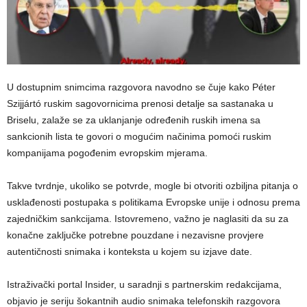
U dostupnim snimcima razgovora navodno se čuje kako Péter
Szijjártó ruskim sagovornicima prenosi detalje sa sastanaka u
Briselu, zalaže se za uklanjanje određenih ruskih imena sa
sankcionih lista te govori o mogućim načinima pomoći ruskim
kompanijama pogođenim evropskim mjerama.
Takve tvrdnje, ukoliko se potvrde, mogle bi otvoriti ozbiljna pitanja o
usklađenosti postupaka s politikama Evropske unije i odnosu prema
zajedničkim sankcijama. Istovremeno, važno je naglasiti da su za
konačne zaključke potrebne pouzdane i nezavisne provjere
autentičnosti snimaka i konteksta u kojem su izjave date.
Istraživački portal Insider, u saradnji s partnerskim redakcijama,
objavio je seriju šokantnih audio snimaka telefonskih razgovora