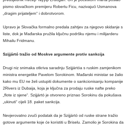
pismo slovačkom premijeru Robertu Ficu, nazivajući Usmanova
„dragim prijateljem“ i dobrotvorom.
Upravo je Slovačka formalno predala zahtjev za njegovo skidanje s
liste, dok je Mađarska pružila ključnu podršku njemu i milijarderu
Mihailu Fridmanu.
Szijjártó tražio od Moskve argumente protiv sankcija
Drugi niz snimaka otkriva saradnju Szijjártóa s ruskim zamjenikom
ministra energetike Pavelom Sorokinom. Mađarski ministar se žalio
kako mu EU ne želi ustupiti dokumente o sankcionisanju kompanije
2Rivers iz Dubaija, koja je ključna za prodaju ruske nafte preko
„flote iz sjene“. Szijjártó je otvoreno priznao Sorokinu da pokušava
„ukinuti“ cijeli 18. paket sankcija.
Nevjerovatno zvuči podatak da je Szijjártó od ruske strane tražio
gotove argumente koje će koristiti u Briselu. Zamolio je Sorokina da