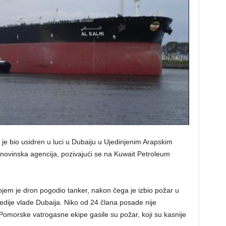
 je bio usidren u luci u Dubaiju u Ujedinjenim Arapskim
a novinska agencija, pozivajući se na Kuwait Petroleum
kojem je dron pogodio tanker, nakon čega je izbio požar u
dije vlade Dubaija. Niko od 24 člana posade nije
Pomorske vatrogasne ekipe gasile su požar, koji su kasnije