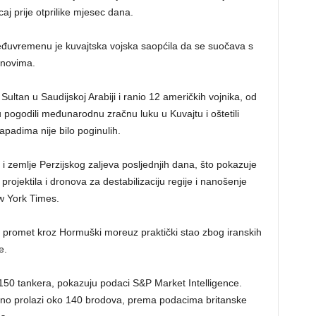
aj prije otprilike mjesec dana.
eđuvremenu je kuvajtska vojska saopćila da se suočava s
onovima.
ultan u Saudijskoj Arabiji i ranio 12 američkih vojnika, od
u pogodili međunarodnu zračnu luku u Kuvajtu i oštetili
napadima nije bilo poginulih.
l i zemlje Perzijskog zaljeva posljednjih dana, što pokazuje
projektila i dronova za destabilizaciju regije i nanošenje
ew York Times.
e promet kroz Hormuški moreuz praktički stao zbog iranskih
e.
150 tankera, pokazuju podaci S&P Market Intelligence.
evno prolazi oko 140 brodova, prema podacima britanske