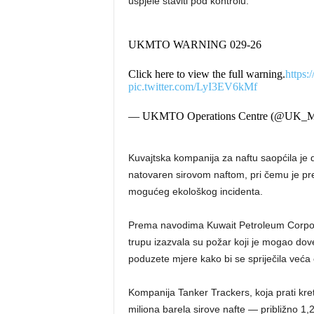
uspjele staviti pod kontrolu.
UKMTO WARNING 029-26
Click here to view the full warning.
https
pic.twitter.com/LyI3EV6kMf
— UKMTO Operations Centre (@UK
Kuvajtska kompanija za naftu saopćila je 
natovaren sirovom naftom, pri čemu je pre
mogućeg ekološkog incidenta.
Prema navodima Kuwait Petroleum Corpora
trupu izazvala su požar koji je mogao dove
poduzete mjere kako bi se spriječila veća 
Kompanija Tanker Trackers, koja prati kret
miliona barela sirove nafte — približno 1,2