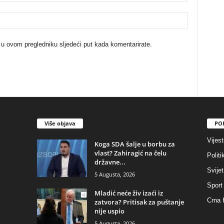
 u ovom pregledniku sljedeći put kada komentarirate.
Više objava
PO
Vijest
​Koga SDA šalje u borbu za
vlast? Zahiragić na čelu
Politi
državne...
Svijet
5 Augusta, 2026
Sport
​Mladić neće živ izaći iz
Crna 
zatvora? Pritisak za puštanje
nije uspio
5 Augusta, 2026