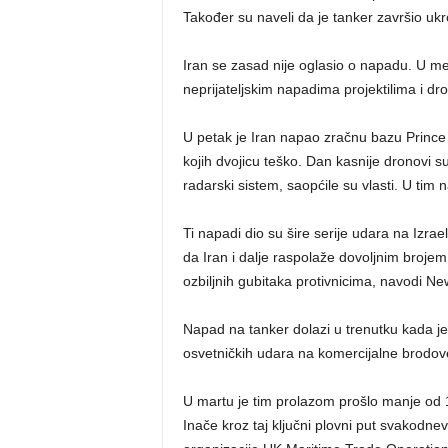
Također su naveli da je tanker završio ukrc
Iran se zasad nije oglasio o napadu. U m
neprijateljskim napadima projektilima i dr
U petak je Iran napao zračnu bazu Prince S
kojih dvojicu teško. Dan kasnije dronovi s
radarski sistem, saopćile su vlasti. U tim 
Ti napadi dio su šire serije udara na Izrae
da Iran i dalje raspolaže dovoljnim brojem 
ozbiljnih gubitaka protivnicima, navodi N
Napad na tanker dolazi u trenutku kada j
osvetničkih udara na komercijalne brodov
U martu je tim prolazom prošlo manje od 
Inače kroz taj ključni plovni put svakodn