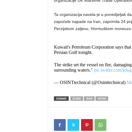
organizacije UK Maritime Trade Operation
Ta organizacija navela je u ponedjeljak da
započele napade na Iran, zaprimila 24 prij
Perzijskom zaljevu, Hormuškom moreuzu 
Kuwait's Petroleum Corporation says that I
Persian Gulf tonight.
The strike set the vessel on fire, damaging t
surrounding waters."
pic.twitter.com/jelu
— OSINTtechnical (@Osinttechnical)
Ma
OZNAKE
DUBAI
IRAN
KATAR