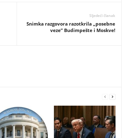
Sljedeći članak
Snimka razgovora razotkrila „posebne
veze” Budimpešte i Moskve!