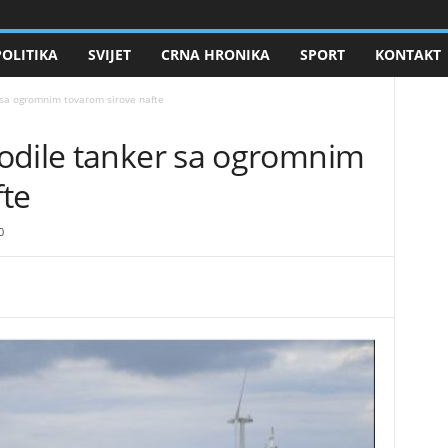
POLITIKA
SVIJET
CRNA HRONIKA
SPORT
KONTAKT
 sa ogromnim tovarom sirove nafte
odile tanker sa ogromnim
fte
0