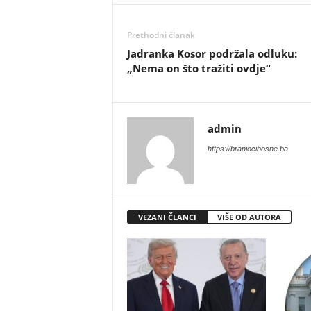
Prethodni članak
​Jadranka Kosor podržala odluku:
„Nema on što tražiti ovdje“
admin
https://braniocibosne.ba
VEZANI ČLANCI
VIŠE OD AUTORA