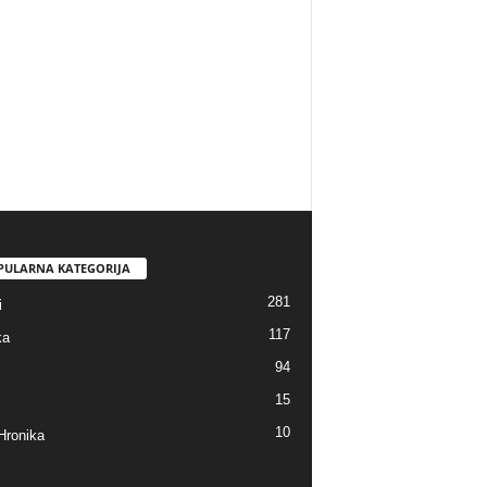
PULARNA KATEGORIJA
281
i
117
ka
94
15
10
Hronika