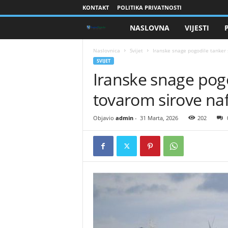
KONTAKT
POLITIKA PRIVATNOSTI
NASLOVNA
VIJESTI
B
r
Naslovnica
Svijet
Iranske snage pogodile tanker
SVIJET
Iranske snage pog
a
tovarom sirove na
n
i
Objavio
admin
-
31 Marta, 2026
202
o
c
i
B