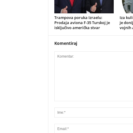
Trampova poruka Izraelu:
​Iza ku
Prodaja aviona F-35 Turskoj je
je doni
isključivo američka stvar
vojnih 
Komentiraj