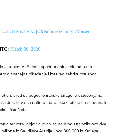
://t.co/UGR5vLAKQi
#MaritimeSecurity
#Marsec
_MTO)
March 30, 2026
da je tanker Al-Salmi napadnut dok je bio potpuno
trpio značajna oštećenja i izazvao zabrinutost zbog
tion, brod su pogodile iranske snage, a oštećenja na
sti do izlijevanja nafte u more. Istaknuto je da su odmah
ekološka šteta.
anje tankera, objavila je da se na brodu nalazilo oko dva
 miliona iz Saudijske Arabije i oko 800.000 iz Kuvajta.