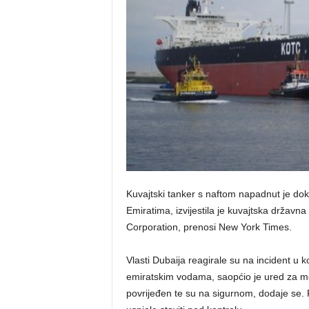
o
s
n
e
Kuvajtski tanker s naftom napadnut je dok
Emiratima, izvijestila je kuvajtska državn
Corporation, prenosi New York Times.
Vlasti Dubaija reagirale su na incident u 
emiratskim vodama, saopćio je ured za me
povrijeđen te su na sigurnom, dodaje se. 