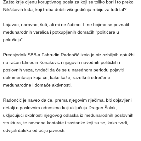
Zašto krije cijenu koruptivnog posla za koji se toliko bori i to preko
Nikšićevih leđa, koji treba dobiti višegodišnju robiju za tuđi tal?
Lajavac, naravno, šuti, ali mi ne šutimo. I, ne bojimo se poznatih
međunarodnih varalica i potkupljenih domaćih “političara u
pokušaju”.
Predsjednik SBB-a Fahrudin Radončić iznio je niz ozbiljnih optužbi
na račun Elmedin Konaković i njegovih navodnih političkih i
poslovnih veza, tvrdeći da će se u narednom periodu pojaviti
dokumentacija koja će, kako kaže, razotkriti određene
međunarodne i domaće aktivnosti.
Radončić je naveo da će, prema njegovim riječima, biti objavljeni
detalji o poslovnim odnosima koji uključuju Dragan Šolak,
uključujući okolnosti njegovog odlaska iz međunarodnih poslovnih
struktura, te navodne kontakte i sastanke koji su se, kako tvrdi,
odvijali daleko od očiju javnosti.