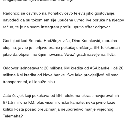
Radončić se osvrnuo na Konakovićevo televizijsko gostovanje,
navodeći da su tokom emisije upućene uvredljive poruke na njegov
račun, te je na svom Instagram profilu uputio oštar odgovor.
Gostujući kod Senada Hadžifejzovića, Dino Konaković, moralna
olupina, javno je i prljavo branio pokušaj uništenja BH Telekoma i
pitao da objasnimo čijim novcima “Avaz” gradi naselje na Ilidži.
Odgovor jednostavan: 20 miliona KM kredita od ASA banke i još 20
miliona KM kredita od Nove banke. Sve lako provjerljivo! Mi smo
transparentni, ali lopuže nisu.
Zato čovjek koji pokušava od BH Telekoma ukrasti nevjerovatnih
671,5 miliona KM, plus višemilionske kamate, neka javno kaže
koliko košta posao preuzimanja neuporedivo manje vrijednog
Telemaha?