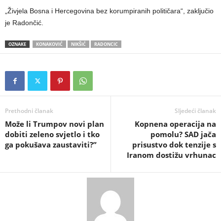
„Živjela Bosna i Hercegovina bez korumpiranih političara“, zaključio
je Radončić.
OZNAKE
KONAKOVIĆ
NIKŠIĆ
RADONCIC
Prethodni članak
Sljedeći članak
Može li Trumpov novi plan
Kopnena operacija na
dobiti zeleno svjetlo i tko
pomolu? SAD jača
ga pokušava zaustaviti?”
prisustvo dok tenzije s
Iranom dostižu vrhunac