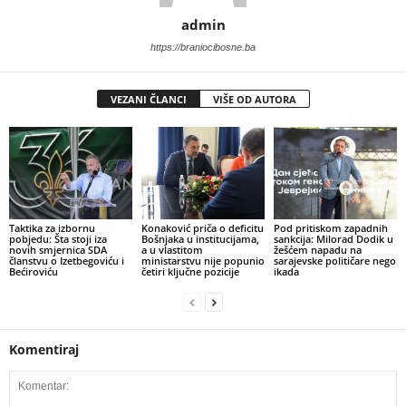
admin
https://braniocibosne.ba
VEZANI ČLANCI
VIŠE OD AUTORA
Taktika za izbornu
​Konaković priča o deficitu
​Pod pritiskom zapadnih
pobjedu: Šta stoji iza
Bošnjaka u institucijama,
sankcija: Milorad Dodik u
novih smjernica SDA
a u vlastitom
žešćem napadu na
članstvu o Izetbegoviću i
ministarstvu nije popunio
sarajevske političare nego
Bećiroviću
četiri ključne pozicije
ikada
Komentiraj