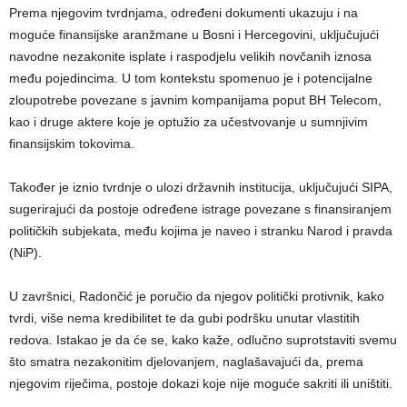
Prema njegovim tvrdnjama, određeni dokumenti ukazuju i na
moguće finansijske aranžmane u Bosni i Hercegovini, uključujući
navodne nezakonite isplate i raspodjelu velikih novčanih iznosa
među pojedincima. U tom kontekstu spomenuo je i potencijalne
zloupotrebe povezane s javnim kompanijama poput BH Telecom,
kao i druge aktere koje je optužio za učestvovanje u sumnjivim
finansijskim tokovima.
Također je iznio tvrdnje o ulozi državnih institucija, uključujući SIPA,
sugerirajući da postoje određene istrage povezane s finansiranjem
političkih subjekata, među kojima je naveo i stranku Narod i pravda
(NiP).
U završnici, Radončić je poručio da njegov politički protivnik, kako
tvrdi, više nema kredibilitet te da gubi podršku unutar vlastitih
redova. Istakao je da će se, kako kaže, odlučno suprotstaviti svemu
što smatra nezakonitim djelovanjem, naglašavajući da, prema
njegovim riječima, postoje dokazi koje nije moguće sakriti ili uništiti.