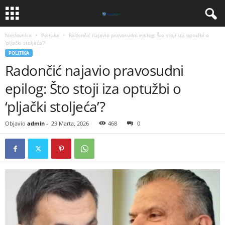
Naslovnica
Politika
Radončić najavio pravosudni epilog: Što stoji iza optužbi o
‘pljački stoljeća’?
POLITIKA
Radončić najavio pravosudni
epilog: Što stoji iza optužbi o
‘pljački stoljeća’?
Objavio
admin
-
29 Marta, 2026
468
0