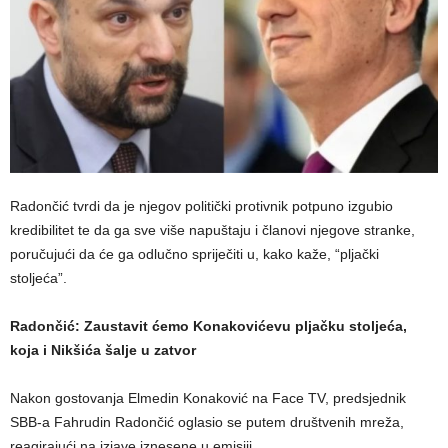
Radončić tvrdi da je njegov politički protivnik potpuno izgubio
kredibilitet te da ga sve više napuštaju i članovi njegove stranke,
poručujući da će ga odlučno spriječiti u, kako kaže, “pljački
stoljeća”.
Radončić: Zaustavit ćemo Konakovićevu pljačku stoljeća,
koja i Nikšića šalje u zatvor
Nakon gostovanja Elmedin Konaković na Face TV, predsjednik
SBB-a Fahrudin Radončić oglasio se putem društvenih mreža,
reagirajući na izjave iznesene u emisiji.