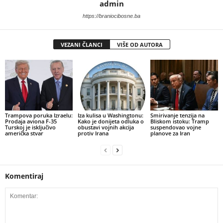
admin
https://braniocibosne.ba
VEZANI ČLANCI
VIŠE OD AUTORA
Trampova poruka Izraelu:
​Iza kulisa u Washingtonu:
Smirivanje tenzija na
Prodaja aviona F-35
Kako je donijeta odluka o
Bliskom istoku: Tramp
Turskoj je isključivo
obustavi vojnih akcija
suspendovao vojne
američka stvar
protiv Irana
planove za Iran
Komentiraj