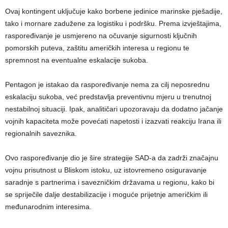
Ovaj kontingent uključuje kako borbene jedinice marinske pješadije,
tako i mornare zadužene za logistiku i podršku. Prema izvještajima,
raspoređivanje je usmjereno na očuvanje sigurnosti ključnih
pomorskih puteva, zaštitu američkih interesa u regionu te
spremnost na eventualne eskalacije sukoba.
Pentagon je istakao da raspoređivanje nema za cilj neposrednu
eskalaciju sukoba, već predstavlja preventivnu mjeru u trenutnoj
nestabilnoj situaciji. Ipak, analitičari upozoravaju da dodatno jačanje
vojnih kapaciteta može povećati napetosti i izazvati reakciju Irana ili
regionalnih saveznika.
Ovo raspoređivanje dio je šire strategije SAD-a da zadrži značajnu
vojnu prisutnost u Bliskom istoku, uz istovremeno osiguravanje
saradnje s partnerima i savezničkim državama u regionu, kako bi
se spriječile dalje destabilizacije i moguće prijetnje američkim ili
međunarodnim interesima.