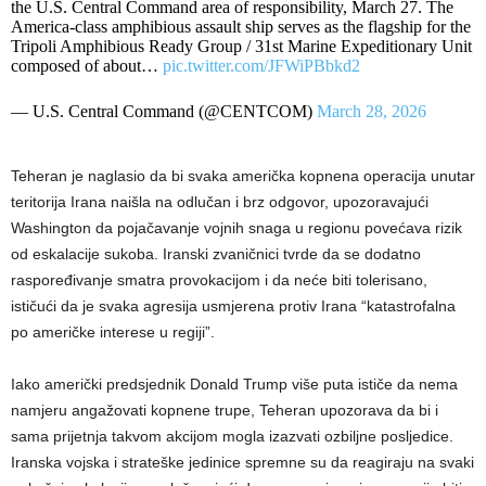
the U.S. Central Command area of responsibility, March 27. The
America-class amphibious assault ship serves as the flagship for the
Tripoli Amphibious Ready Group / 31st Marine Expeditionary Unit
composed of about…
pic.twitter.com/JFWiPBbkd2
— U.S. Central Command (@CENTCOM)
March 28, 2026
Teheran je naglasio da bi svaka američka kopnena operacija unutar
teritorija Irana naišla na odlučan i brz odgovor, upozoravajući
Washington da pojačavanje vojnih snaga u regionu povećava rizik
od eskalacije sukoba. Iranski zvaničnici tvrde da se dodatno
raspoređivanje smatra provokacijom i da neće biti tolerisano,
ističući da je svaka agresija usmjerena protiv Irana “katastrofalna
po američke interese u regiji”.
Iako američki predsjednik Donald Trump više puta ističe da nema
namjeru angažovati kopnene trupe, Teheran upozorava da bi i
sama prijetnja takvom akcijom mogla izazvati ozbiljne posljedice.
Iranska vojska i strateške jedinice spremne su da reagiraju na svaki