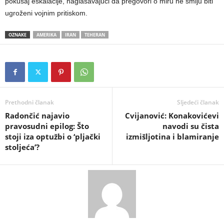
pokušaj eskalacije, naglašavajući da pregovori o miru ne smiju biti
ugroženi vojnim pritiskom.
OZNAKE
AMERIKA
IRAN
TEHERAN
Prethodni članak
Sljedeći članak
Radončić najavio
Cvijanović: Konakovićevi
pravosudni epilog: Što
navodi su čista
stoji iza optužbi o ‘pljački
izmišljotina i blamiranje
stoljeća’?