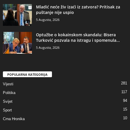
​Mladić neće živ izaći iz zatvora? Pritisak za
puštanje nije uspio
5 Augusta, 2026
​Optužbe o kokainskom skandalu: Bisera
Turković pozvala na istragu i spomenula...
5 Augusta, 2026
POPULARNA KATEGORIJA
281
Vijesti
117
Politika
94
Svijet
15
Sport
10
Crna Hronika