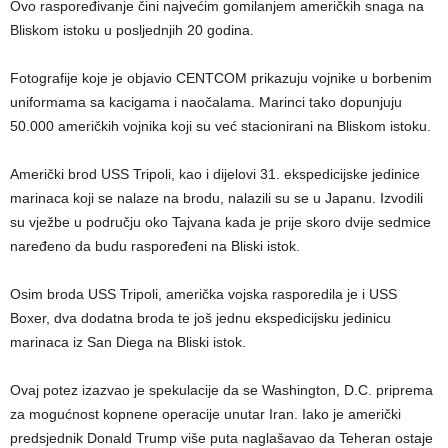
Ovo raspoređivanje čini najvećim gomilanjem američkih snaga na
Bliskom istoku u posljednjih 20 godina.
Fotografije koje je objavio CENTCOM prikazuju vojnike u borbenim
uniformama sa kacigama i naočalama. Marinci tako dopunjuju
50.000 američkih vojnika koji su već stacionirani na Bliskom istoku.
Američki brod USS Tripoli, kao i dijelovi 31. ekspedicijske jedinice
marinaca koji se nalaze na brodu, nalazili su se u Japanu. Izvodili
su vježbe u području oko Tajvana kada je prije skoro dvije sedmice
naređeno da budu raspoređeni na Bliski istok.
Osim broda USS Tripoli, američka vojska rasporedila je i USS
Boxer, dva dodatna broda te još jednu ekspedicijsku jedinicu
marinaca iz San Diega na Bliski istok.
Ovaj potez izazvao je spekulacije da se Washington, D.C. priprema
za mogućnost kopnene operacije unutar Iran. Iako je američki
predsjednik Donald Trump više puta naglašavao da Teheran ostaje