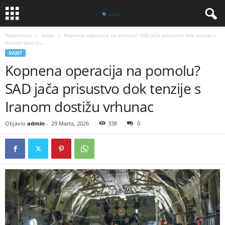
Naslovnica
Svijet
Kopnena operacija na pomolu? SAD jača prisustvo dok tenzije s
Iranom dostižu...
SVIJET
Kopnena operacija na pomolu?
SAD jača prisustvo dok tenzije s
Iranom dostižu vrhunac
Objavio
admin
-
29 Marta, 2026
338
0