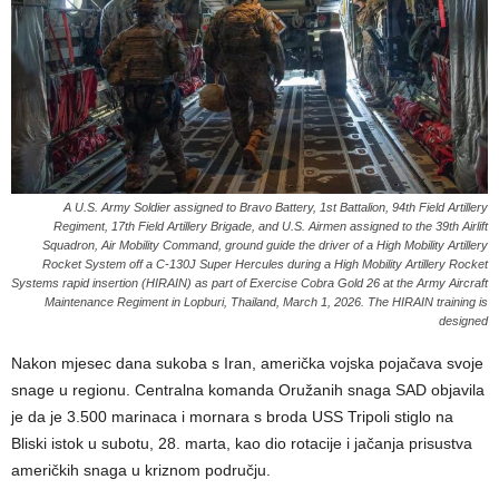
A U.S. Army Soldier assigned to Bravo Battery, 1st Battalion, 94th Field Artillery
Regiment, 17th Field Artillery Brigade, and U.S. Airmen assigned to the 39th Airlift
Squadron, Air Mobility Command, ground guide the driver of a High Mobility Artillery
Rocket System off a C-130J Super Hercules during a High Mobility Artillery Rocket
Systems rapid insertion (HIRAIN) as part of Exercise Cobra Gold 26 at the Army Aircraft
Maintenance Regiment in Lopburi, Thailand, March 1, 2026. The HIRAIN training is
designed
Nakon mjesec dana sukoba s Iran, američka vojska pojačava svoje
snage u regionu. Centralna komanda Oružanih snaga SAD objavila
je da je 3.500 marinaca i mornara s broda USS Tripoli stiglo na
Bliski istok u subotu, 28. marta, kao dio rotacije i jačanja prisustva
američkih snaga u kriznom području.