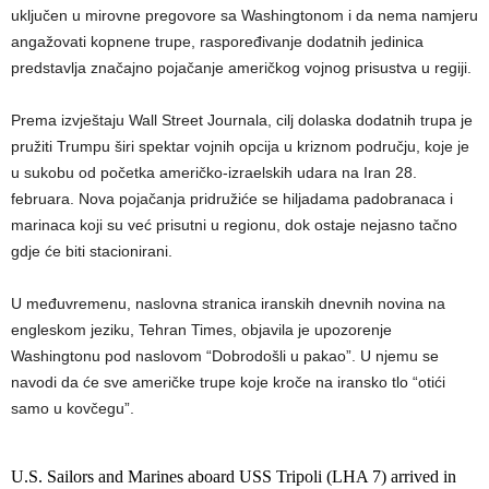
uključen u mirovne pregovore sa Washingtonom i da nema namjeru
angažovati kopnene trupe, raspoređivanje dodatnih jedinica
predstavlja značajno pojačanje američkog vojnog prisustva u regiji.
Prema izvještaju Wall Street Journala, cilj dolaska dodatnih trupa je
pružiti Trumpu širi spektar vojnih opcija u kriznom području, koje je
u sukobu od početka američko-izraelskih udara na Iran 28.
februara. Nova pojačanja pridružiće se hiljadama padobranaca i
marinaca koji su već prisutni u regionu, dok ostaje nejasno tačno
gdje će biti stacionirani.
U međuvremenu, naslovna stranica iranskih dnevnih novina na
engleskom jeziku, Tehran Times, objavila je upozorenje
Washingtonu pod naslovom “Dobrodošli u pakao”. U njemu se
navodi da će sve američke trupe koje kroče na iransko tlo “otići
samo u kovčegu”.
U.S. Sailors and Marines aboard USS Tripoli (LHA 7) arrived in