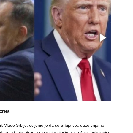
zrela.
k Vlade Srbije, ocijenio je da se Srbija već duže vrijeme
nom stanju. Prema njegovim riječima, društvo funkcioniše