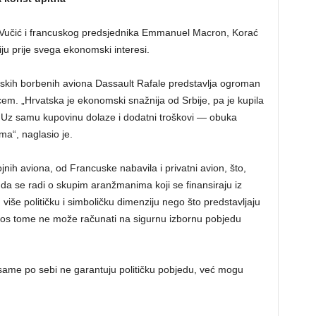
Vučić i francuskog predsjednika Emmanuel Macron, Korać
riju prije svega ekonomski interesi.
skih borbenih aviona Dassault Rafale predstavlja ogroman
vcem. „Hrvatska je ekonomski snažnija od Srbije, pa je kupila
. Uz samu kupovinu dolaze i dodatni troškovi — obuka
ma“, naglasio je.
jnih aviona, od Francuske nabavila i privatni avion, što,
da se radi o skupim aranžmanima koji se finansiraju iz
više političku i simboličku dimenziju nego što predstavljaju
prkos tome ne može računati na sigurnu izbornu pobjedu
ame po sebi ne garantuju političku pobjedu, već mogu