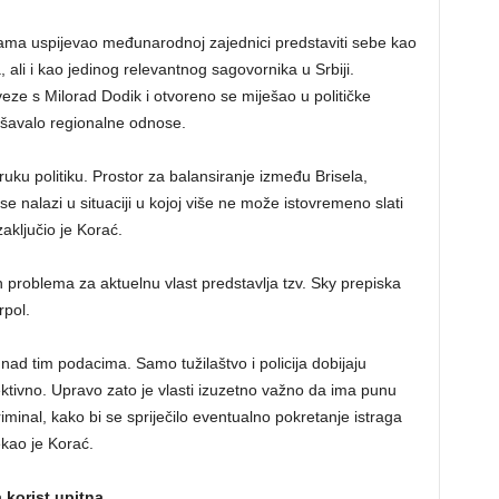
ama uspijevao međunarodnoj zajednici predstaviti sebe kao
, ali i kao jedinog relevantnog sagovornika u Srbiji.
veze s Milorad Dodik i otvoreno se miješao u političke
ušavalo regionalne odnose.
uku politiku. Prostor za balansiranje između Brisela,
e nalazi u situaciji u kojoj više ne može istovremeno slati
zaključio je Korać.
ih problema za aktuelnu vlast predstavlja tzv. Sky prepiska
rpol.
nad tim podacima. Samo tužilaštvo i policija dobijaju
ektivno. Upravo zato je vlasti izuzetno važno da ima punu
iminal, kako bi se spriječilo eventualno pokretanje istraga
ekao je Korać.
 korist upitna