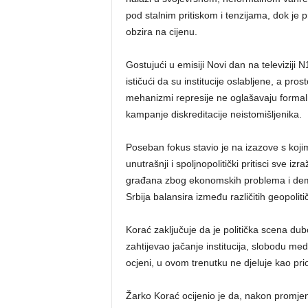
pod stalnim pritiskom i tenzijama, dok je p
obzira na cijenu.
Gostujući u emisiji Novi dan na televiziji N
ističući da su institucije oslabljene, a pros
mehanizmi represije ne oglašavaju formalno,
kampanje diskreditacije neistomišljenika.
Poseban fokus stavio je na izazove s koji
unutrašnji i spoljnopolitički pritisci sve i
građana zbog ekonomskih problema i de
Srbija balansira između različitih geopoliti
Korać zaključuje da je politička scena dubo
zahtijevao jačanje institucija, slobodu medi
ocjeni, u ovom trenutku ne djeluje kao prio
Žarko Korać ocijenio je da, nakon promjena 