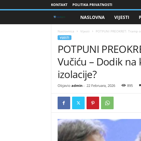
KONTAKT
POLITIKA PRIVATNOSTI
NASLOVNA
VIJESTI
B
r
Naslovnica
Vijesti
​POTPUNI PREOKRET: Tramp okr
VIJESTI
​POTPUNI PREOKRE
a
Vučiću – Dodik na 
n
izolacije?
i
Objavio
admin
-
22 Februara, 2026
895
o
c
i
B