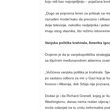
koju vidi kao najosjetljiviju – pojačana ko
„Dugo se priprema teren za pritisak na med
razrađen model kako da precizno i efikasn
dvije televizije, nekoliko nedjeljnika i jeda
imaju istog vlasnika, što režimu istovremen
Vanjska politika krahirala, Amerika ign
Ocijenio je da je vanjskopolitička strategi
sa ključnim međunarodnim akterima znatn
„Vučićeva vanjska politika je krahirala. Sj
po sastavu odbora za mir u Gazi koji je f
Kosovo i Albanija, dok Srbija nije pozvana.
Dodao je i da Richard Grenell, kojeg je 
Washingtonu, danas nema realan utjecaj u
može oslanjati na tu vrstu neformalne pod