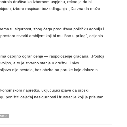
kontrola društva ka izbornom uspjehu, rekao je da bi
pobjedu, izbore raspisao bez odlaganja. „Da zna da može
ema tu sigurnost, zbog čega produžava političku agoniju i
prostora stvoriti ambijent koji bi mu išao u prilog“, ocijenio
 ima ozbiljno ograničenje — raspoloženje građana. „Postoji
voljno, a to je stvarno stanje u društvu i nivo
jstvo nije nestalo, bez obzira na poruke koje dolaze s
ekonomskom napretku, uključujući izjave da srpski
poništiti osjećaj nesigurnosti i frustracije koji je prisutan
VUCIC