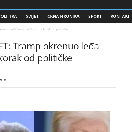
POLITIKA
SVIJET
CRNA HRONIKA
SPORT
KONTAKT
enuo leđa Vučiću – Dodik na korak od političke...
T: Tramp okrenuo leđa
korak od političke
0