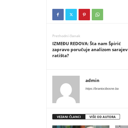
Prethodni članak
IZMEĐU REDOVA: Šta nam Špirić
zapravo poručuje analizom sarajev
ratišta?
admin
https://braniocibosne.ba
VEZANI ČLANCI
VIŠE OD AUTORA