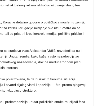
rioritet aktuelnog režima isključivo očuvanje vlasti, bez
1, Korać je detaljno govorio o političkoj atmosferi u zemlji,
tor za kritiku i drugačije mišljenje sve uži. Smatra da se
 ali su prisutni kroz kontrolu medija, političke pritiske i
ma se suočava vlast Aleksandar Vučić, navodeći da su i
zraženiji. Unutar zemlje, kako kaže, raste nezadovoljstvo
mokratskog nazadovanja, dok na međunarodnom planu
čkih interesa.
ko polarizovana, te da bi izlaz iz trenutne situacije
ja i stvarni dijalog vlasti i opozicije — što, prema njegovoj
ritet vladajuće strukture.
i prekompozicija unutar policijskih struktura, slijedi faza