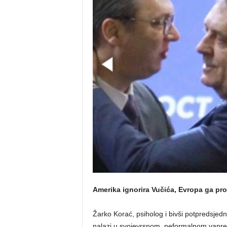
o
s
n
e
Amerika ignorira Vučića, Evropa ga pro
Žarko Korać, psiholog i bivši potpredsjedni
nalazi u svojevrsnom, neformalnom vanred