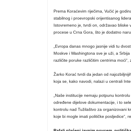
Prema Koraćevim riječima, Vučić je godin
stabilnog i proevropski orijentisanog lidera
Istovremeno je, tvrdi on, održavao bliske 
procese u Crna Gora, što je dodatno nar
„Evropa danas mnogo jasnije vidi tu dvostr
Moskve i Washingtona sve je uži, a Srbija s
različite poruke različitim centrima moći“, 
Žarko Korać tvrdi da jedan od najozbiljnij
koja se, kako navodi, nalazi u centrali Inte
„Naše institucije nemaju potpunu kontrolu 
određene dijelove dokumentacije, i to sel
kontrolu nad Tužilaštvo za organizovani kr
koje bi mogle imati političke posljedice“, r
Rafali plaćeni javnim novcem, politička