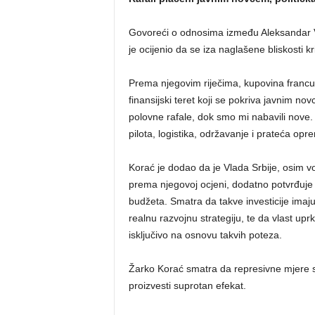
Govoreći o odnosima između Aleksandar 
je ocijenio da se iza naglašene bliskosti k
Prema njegovim riječima, kupovina francu
finansijski teret koji se pokriva javnim no
polovne rafale, dok smo mi nabavili nove
pilota, logistika, održavanje i prateća opre
Korać je dodao da je Vlada Srbije, osim vo
prema njegovoj ocjeni, dodatno potvrđuje 
budžeta. Smatra da takve investicije imaju 
realnu razvojnu strategiju, te da vlast u
isključivo na osnovu takvih poteza.
Žarko Korać smatra da represivne mjere s
proizvesti suprotan efekat.