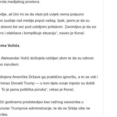
ntrola medijskog prostora.
ije, ali čini mi se da vlast još uvijek nema potpuno
o suzbije rad medija poput vašeg. Ipak, jasno je da su
n dnevni list već pod ozbiljnim pritiskom. Zanimljivo je da svi
o i olakšava i komplikuje situaciju“, naveo je Korać.
orira Vučića
ja Aleksandar Vučić doživjela ozbiljan slom te da su odnosi
o narušeni.
edinjene Američke Države ga praktično ignorišu, a to se vidi i
ormirao Donald Trump — u tom tijelu svoje mjesto su dobili
 To je jasna politička poruka“, rekao je Korać.
Vučić godinama predstavljao kao važnog saveznika u
nutar Trumpove administracije, te da se Srbija više ne
rške.