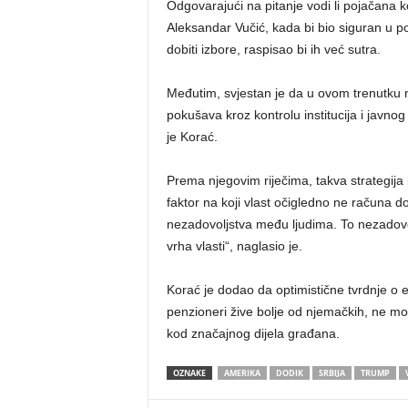
Odgovarajući na pitanje vodi li pojačana 
Aleksandar Vučić, kada bi bio siguran u 
dobiti izbore, raspisao bi ih već sutra.
Međutim, svjestan je da u ovom trenutku n
pokušava kroz kontrolu institucija i javnog 
je Korać.
Prema njegovim riječima, takva strategija
faktor na koji vlast očigledno ne računa do
nezadovoljstva među ljudima. To nezadovol
vrha vlasti“, naglasio je.
Korać je dodao da optimistične tvrdnje o 
penzioneri žive bolje od njemačkih, ne mogu 
kod značajnog dijela građana.
OZNAKE
AMERIKA
DODIK
SRBIJA
TRUMP