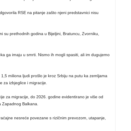
govorila RSE na pitanje zašto njeni predstavnici nisu
 su prethodnih godina u Bijeljini, Bratuncu, Zvorniku,
eka ga imaju u smrti. Nismo ih mogli spasiti, ali im dugujemo
 1,5 miliona ljudi prošlo je kroz Srbiju na putu ka zemljama
za izbjeglice i migracije.
 za migracije, do 2026. godine evidentirano je više od
ja Zapadnog Balkana.
raćajne nesreće povezane s rizičnim prevozom, utapanje,