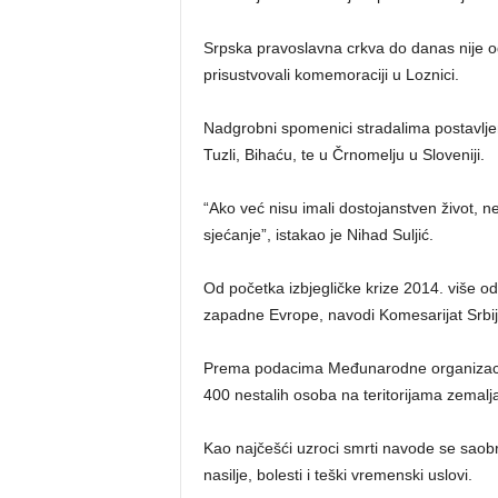
Srpska pravoslavna crkva do danas nije od
prisustvovali komemoraciji u Loznici.
Nadgrobni spomenici stradalima postavljeni
Tuzli, Bihaću, te u Črnomelju u Sloveniji.
“Ako već nisu imali dostojanstven život, n
sjećanje”, istakao je Nihad Suljić.
Od početka izbjegličke krize 2014. više od
zapadne Evrope, navodi Komesarijat Srbije 
Prema podacima Međunarodne organizacije
400 nestalih osoba na teritorijama zemal
Kao najčešći uzroci smrti navode se saob
nasilje, bolesti i teški vremenski uslovi.