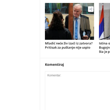
​Mladić neće živ izaći iz zatvora?
Istina 
Pritisak za puštanje nije uspio
Bugojn
šta je 
Komentiraj