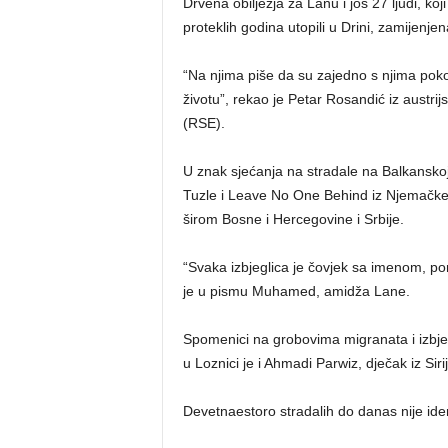
Drvena obilježja za Lanu i još 27 ljudi, 
proteklih godina utopili u Drini, zamijenj
“Na njima piše da su zajedno s njima pokop
životu”, rekao je Petar Rosandić iz aust
(RSE).
U znak sjećanja na stradale na Balkanskoj iz
Tuzle i Leave No One Behind iz Njemačke p
širom Bosne i Hercegovine i Srbije.
“Svaka izbjeglica je čovjek sa imenom, por
je u pismu Muhamed, amidža Lane.
Spomenici na grobovima migranata i izbje
u Loznici je i Ahmadi Parwiz, dječak iz Siri
Devetnaestoro stradalih do danas nije iden