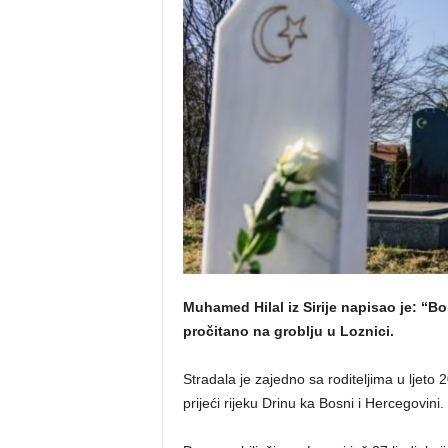
o
s
n
e
Muhamed Hilal iz Sirije napisao je: “Bol
pročitano na groblju u Loznici.
Stradala je zajedno sa roditeljima u ljeto
prijeći rijeku Drinu ka Bosni i Hercegovini.