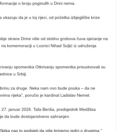
formacije o broju poginulih u Drini nema.
 ukazuju da je u toj rijeci, od početka izbjegličke krize
bje strane Drine više od stotinu grobova čuva sjećanje na
o je na komemoraciji u Loznici Nihad Suljić iz udruženja
tkrivanju spomenika Otkrivanju spomenika prisustvovali su
ednice u Srbiji.
le i brinu za druge. Neka nam ovo bude pouka – da ne
ovima rijeka”, poručio je kardinal Ladislav Nemet.
, 27. januar 2026. Tafa Beriša, predsjednik Medžlisa
uje da bude dostojanstveno sahranjen.
r. Neka nas to podsjeti da više brinemo jedni o drugima.”