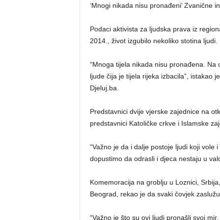
‘Mnogi nikada nisu pronađeni’ Zvanične in
Podaci aktivista za ljudska prava iz regiona
2014., život izgubilo nekoliko stotina ljudi.
“Mnoga tijela nikada nisu pronađena. Na o
ljude čija je tijela rijeka izbacila”, istaka
Djeluj.ba.
Predstavnici dvije vjerske zajednice na o
predstavnici Katoličke crkve i Islamske zaj
“Važno je da i dalje postoje ljudi koji vo
dopustimo da odrasli i djeca nestaju u val
Komemoracija na groblju u Loznici, Srbija
Beograd, rekao je da svaki čovjek zasluž
“Važno je što su ovi ljudi pronašli svoj mi