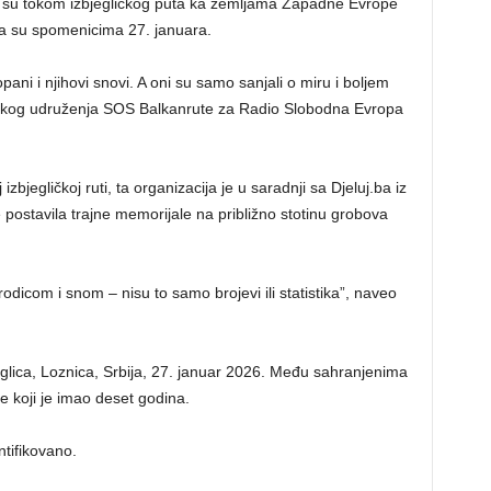
koji su tokom izbjegličkog puta ka zemljama Zapadne Evrope
ena su spomenicima 27. januara.
ani i njihovi snovi. A oni su samo sanjali o miru i boljem
rijskog udruženja SOS Balkanrute za Radio Slobodna Evropa
bjegličkoj ruti, ta organizacija je u saradnji sa Djeluj.ba iz
ostavila trajne memorijale na približno stotinu grobova
odicom i snom – nisu to samo brojevi ili statistika”, naveo
glica, Loznica, Srbija, 27. januar 2026. Među sahranjenima
je koji je imao deset godina.
tifikovano.