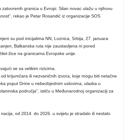
ku zatvorenih granica u Evropi. Silan novac ulažu u njihovu
ost”, rekao je Petar Rosandić iz organizacije SOS
anjeni su pod inicijalima NN, Loznica, Srbija, 27. januara
smanjen, Balkanska ruta nije zaustavljena ni pored
 žilet-žice na granicama Evropske unije.
vajući se sa velikim rizicima.
 od krijumčara ili nezvaničnih izvora, koje mogu biti netačne
ijeka poput Drine u nebezbjednim uslovima, ulaska u
planinska područja”, ističu u Međunarodnoj organizaciji za
acija, od 2014. do 2026. u svijetu je stradalo ili nestalo