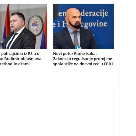
o policajcima iz RS-a u
Novi potez Rame Isaka:
u: Budimir objašnjava
Zakonsko regulisanje promjene
prethodilo drami
spola stiže na dnevni red u FBiH