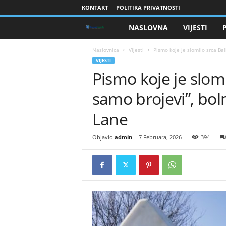
KONTAKT
POLITIKA PRIVATNOSTI
NASLOVNA
VIJESTI
B
r
Naslovnica
Vijesti
Pismo koje je slomilo srca Ba
VIJESTI
Pismo koje je slom
a
samo brojevi”, bo
n
Lane
i
Objavio
admin
-
7 Februara, 2026
394
o
c
i
B