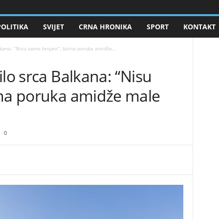
POLITIKA
SVIJET
CRNA HRONIKA
SPORT
KONTAKT
lkana: “Nisu samo brojevi”, bolna poruka amidže...
ilo srca Balkana: “Nisu
lna poruka amidže male
0