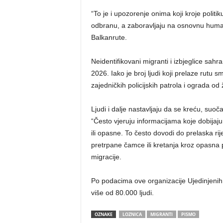
“To je i upozorenje onima koji kroje politi
odbranu, a zaboravljaju na osnovnu human
Balkanrute.
Neidentifikovani migranti i izbjeglice sahr
2026. Iako je broj ljudi koji prelaze rutu 
zajedničkih policijskih patrola i ograda od
Ljudi i dalje nastavljaju da se kreću, suoča
“Često vjeruju informacijama koje dobijaju
ili opasne. To često dovodi do prelaska r
pretrpane čamce ili kretanja kroz opasna 
migracije.
Po podacima ove organizacije Ujedinjenih n
više od 80.000 ljudi.
OZNAKE
LOZNICA
MIGRANTI
PISMO