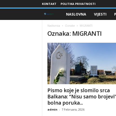
KONTAKT
POLITIKA PRIVATNOSTI
NASLOVNA
VIJESTI
B
r
Naslovnica
Oznake
MIGRANTI
Oznaka: MIGRANTI
a
n
i
o
c
Pismo koje je slomilo srca
i
Balkana: “Nisu samo brojevi”
bolna poruka...
B
admin
-
7 Februara, 2026