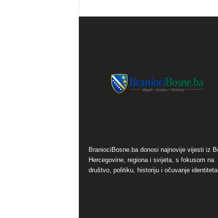
o
s
n
e
BraniociBosne.ba donosi najnovije vijesti iz B
Hercegovine, regiona i svijeta, s fokusom na
društvo, politiku, historiju i očuvanje identiteta