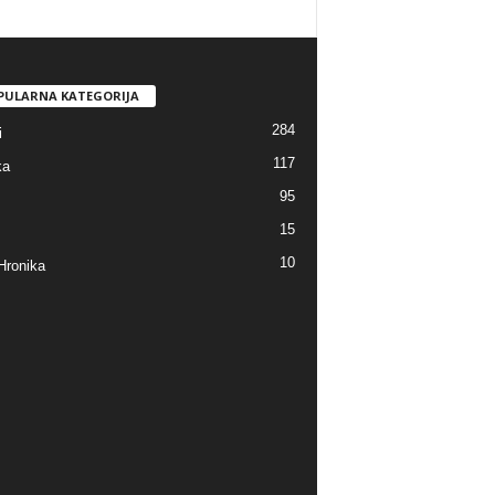
PULARNA KATEGORIJA
284
i
117
ka
95
15
10
Hronika