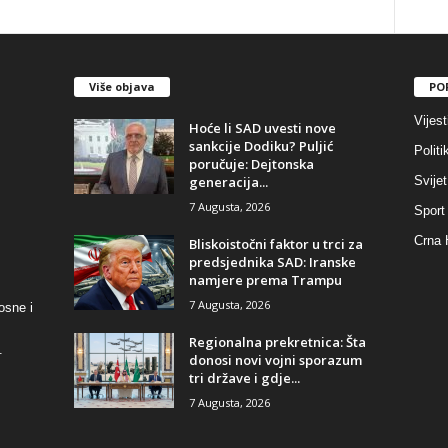
Više objava
PO
Vijest
​Hoće li SAD uvesti nove
sankcije Dodiku? Puljić
Politi
poručuje: Dejtonska
generacija...
Svijet
7 Augusta, 2026
Sport
Crna 
​Bliskoistočni faktor u trci za
predsjednika SAD: Iranske
namjere prema Trampu
7 Augusta, 2026
osne i
​Regionalna prekretnica: Šta
.
donosi novi vojni sporazum
tri države i gdje...
7 Augusta, 2026