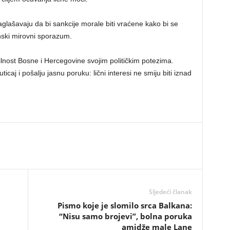
lašavaju da bi sankcije morale biti vraćene kako bi se
onski mirovni sporazum.
lnost Bosne i Hercegovine svojim političkim potezima.
caj i pošalju jasnu poruku: lični interesi ne smiju biti iznad
Sljedeći članak
Pismo koje je slomilo srca Balkana:
“Nisu samo brojevi”, bolna poruka
amidže male Lane