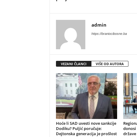
admin
https://braniocibosne.ba
VEZANI ČLANCI
VIŠE OD AUTORA
​Hoće li SAD uvesti nove sankcije
​Region
Dodiku? Puljić poručuje:
donosi 
Dejtonska generacija je prošlost
države 