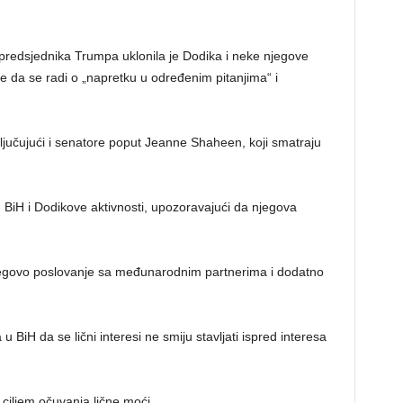
predsjednika Trumpa uklonila je Dodika i neke njegove
je da se radi o „napretku u određenim pitanjima“ i
ključujući i senatore poput Jeanne Shaheen, koji smatraju
u BiH i Dodikove aktivnosti, upozoravajući da njegova
njegovo poslovanje sa međunarodnim partnerima i dodatno
u BiH da se lični interesi ne smiju stavljati ispred interesa
s ciljem očuvanja lične moći.