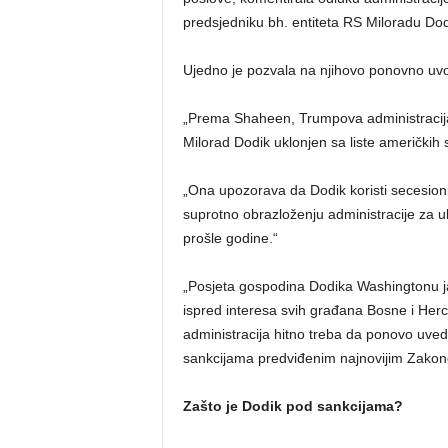
predsjedniku bh. entiteta RS Miloradu Dod
Ujedno je pozvala na njihovo ponovno uv
„Prema Shaheen, Trumpova administracija 
Milorad Dodik uklonjen sa liste američkih s
„Ona upozorava da Dodik koristi secesioni
suprotno obrazloženju administracije za u
prošle godine.“
„Posjeta gospodina Dodika Washingtonu jas
ispred interesa svih građana Bosne i He
administracija hitno treba da ponovo uve
sankcijama predviđenim najnovijim Zakon
Zašto je Dodik pod sankcijama?