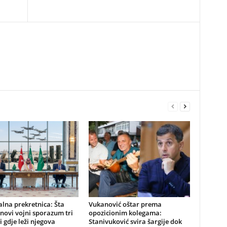
alna prekretnica: Šta
Vukanović oštar prema
novi vojni sporazum tri
opozicionim kolegama:
i gdje leži njegova
Stanivuković svira šargije dok