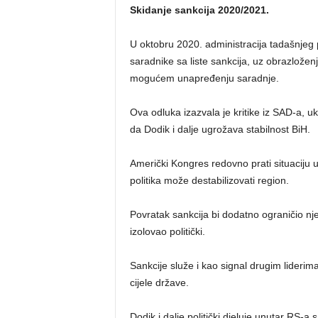
Skidanje sankcija 2020/2021.
U oktobru 2020. administracija tadašnjeg 
saradnike sa liste sankcija, uz obrazložen
mogućem unapređenju saradnje.
Ova odluka izazvala je kritike iz SAD-a, u
da Dodik i dalje ugrožava stabilnost BiH.
Američki Kongres redovno prati situaciju 
politika može destabilizovati region.
Povratak sankcija bi dodatno ograničio 
izolovao politički.
Sankcije služe i kao signal drugim liderima 
cijele države.
Dodik i dalje politički djeluje unutar RS-a 