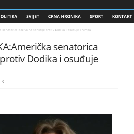
POLITIKA
SVIJET
CRNA HRONIKA
SPORT
KONTAKT
enatorica poziva na sankcije protiv Dodika i osuđuje Trumpa
:Američka senatorica
 protiv Dodika i osuđuje
0