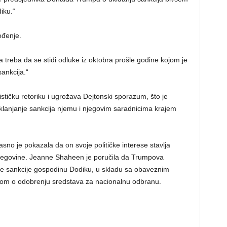
iku.“
ođenje.
treba da se stidi odluke iz oktobra prošle godine kojom je
ankcija.“
stičku retoriku i ugrožava Dejtonski sporazum, što je
klanjanje sankcija njemu i njegovim saradnicima krajem
no je pokazala da on svoje političke interese stavlja
rcegovine. Jeanne Shaheen je poručila da Trumpova
de sankcije gospodinu Dodiku, u skladu sa obaveznim
om o odobrenju sredstava za nacionalnu odbranu.