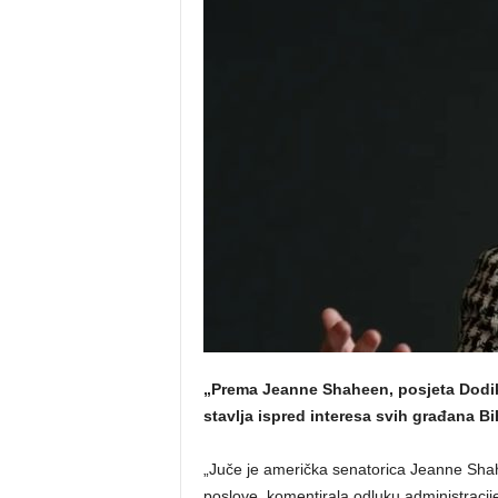
o
s
n
e
„Prema Jeanne Shaheen, posjeta Dodik
stavlja ispred interesa svih građana Bi
„Juče je američka senatorica Jeanne Sha
poslove, komentirala odluku administraci