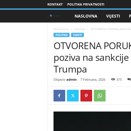
KONTAKT
POLITIKA PRIVATNOSTI
NASLOVNA
VIJESTI
B
r
Naslovnica
Politika
OTVORENA PORUKA:Američka s
POLITIKA
VIJESTI
OTVORENA PORUKA
a
poziva na sankcije
n
Trumpa
i
Objavio
admin
-
7 Februara, 2026
315
o
c
i
B