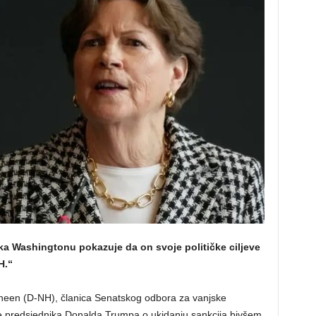
a Washingtonu pokazuje da on svoje političke ciljeve
H.“
heen (D-NH), članica Senatskog odbora za vanjske
je predsjednika Donalda Trumpa o ukidanju sankcija bivšem