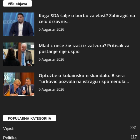
Više objava
​Koga SDA šalje u borbu za vlast? Zahiragić na
čelu državne...
5 Augusta, 2026
​Mladić neće živ izaći iz zatvora? Pritisak za
puštanje nije uspio
5 Augusta, 2026
​Optužbe o kokainskom skandalu: Bisera
Turković pozvala na istragu i spomenula...
5 Augusta, 2026
POPULARNA KATEGORIJA
281
Vijesti
117
Politika