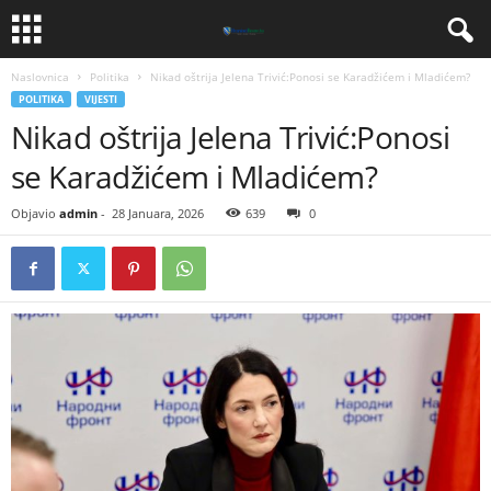
Naslovnica
Politika
​Nikad oštrija Jelena Trivić:Ponosi se Karadžićem i Mladićem?
POLITIKA
VIJESTI
​Nikad oštrija Jelena Trivić:Ponosi
se Karadžićem i Mladićem?
Objavio
admin
-
28 Januara, 2026
639
0