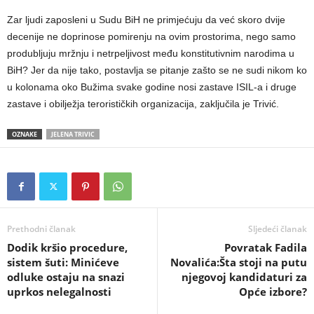
Zar ljudi zaposleni u Sudu BiH ne primjećuju da već skoro dvije
decenije ne doprinose pomirenju na ovim prostorima, nego samo
produbljuju mržnju i netrpeljivost među konstitutivnim narodima u
BiH? Jer da nije tako, postavlja se pitanje zašto se ne sudi nikom ko
u kolonama oko Bužima svake godine nosi zastave ISIL-a i druge
zastave i obilježja terorističkih organizacija, zaključila je Trivić.
OZNAKE
JELENA TRIVIC
Prethodni članak
Sljedeći članak
​Dodik kršio procedure,
Povratak Fadila
sistem šuti: Minićeve
Novalića:Šta stoji na putu
odluke ostaju na snazi
njegovoj kandidaturi za
uprkos nelegalnosti
Opće izbore?