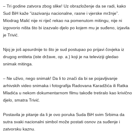
– Tri godine zatvora zbog slike! Uz obrazloženje da se radi, kako
Sud BiH kaže “izazivanju nacionalne, rasne i vjerske mržnje”.
Miodrag Malić nije ni riječ rekao na pomenutom mitingu, nije ni
izgovorio ništa što bi izazvalo djelo po kojem mu je suđeno, izjavila
je Trivić.
Njoj je još apsurdnije to što je sud postupao po prijavi čovjeka iz
drugog entiteta (iste države, op. a.) koji je na televiziji gledao
snimak mitinga.
– Ne uživo, nego snimak! Da li to znači da bi se pojavljivanje
arhivskih video snimaka i fotografija Radovana Karadžića ili Ratka
Mladića u nekom dokumentarnom filmu takođe tretiralo kao krivično
djelo, smatra Trivić.
Postavila je pitanje da li je ovo poruka Suda BiH svim Srbima da
sutra svaki nacionalni simbol može postati osnov za suđenje i
zatvorsku kaznu.