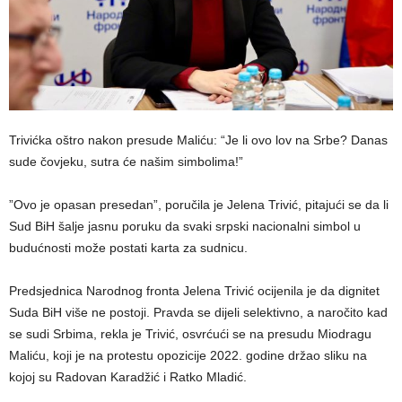
Trivićka oštro nakon presude Maliću: “Je li ovo lov na Srbe? Danas
sude čovjeku, sutra će našim simbolima!”
​”Ovo je opasan presedan”, poručila je Jelena Trivić, pitajući se da li
Sud BiH šalje jasnu poruku da svaki srpski nacionalni simbol u
budućnosti može postati karta za sudnicu.
Predsjednica Narodnog fronta Jelena Trivić ocijenila je da dignitet
Suda BiH više ne postoji. Pravda se dijeli selektivno, a naročito kad
se sudi Srbima, rekla je Trivić, osvrćući se na presudu Miodragu
Maliću, koji je na protestu opozicije 2022. godine držao sliku na
kojoj su Radovan Karadžić i Ratko Mladić.