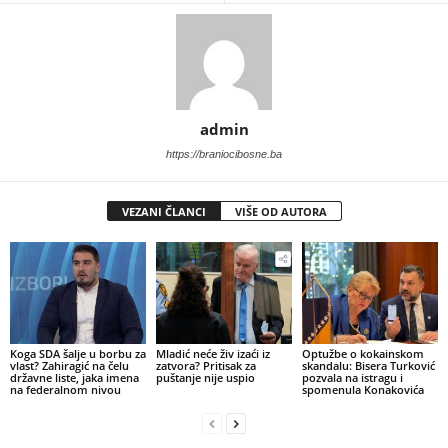
admin
https://braniocibosne.ba
VEZANI ČLANCI
VIŠE OD AUTORA
​Koga SDA šalje u borbu za
​Mladić neće živ izaći iz
​Optužbe o kokainskom
vlast? Zahiragić na čelu
zatvora? Pritisak za
skandalu: Bisera Turković
državne liste, jaka imena
puštanje nije uspio
pozvala na istragu i
na federalnom nivou
spomenula Konakovića