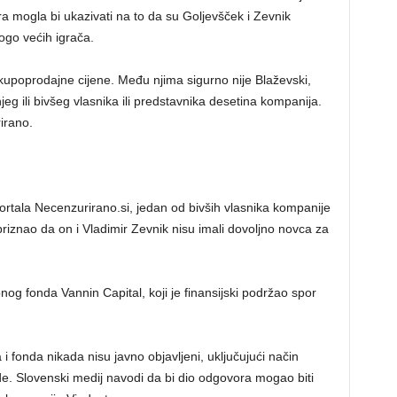
ra mogla bi ukazivati ​​na to da su Goljevšček i Zevnik
nogo većih igrača.
o kupoprodajne cijene. Među njima sigurno nije Blaževski,
eg ili bivšeg vlasnika ili predstavnika desetina kompanija.
irano.
rtala Necenzurirano.si, jedan od bivših vlasnika kompanije
 priznao da on i Vladimir Zevnik nisu imali dovoljno novca za
nog fonda Vannin Capital, koji je finansijski podržao spor
i fonda nikada nisu javno objavljeni, uključujući način
e. Slovenski medij navodi da bi dio odgovora mogao biti