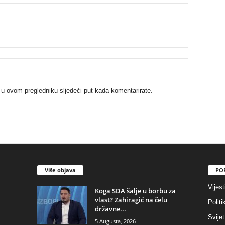
 u ovom pregledniku sljedeći put kada komentarirate.
Više objava
PO
Vijest
​Koga SDA šalje u borbu za
vlast? Zahiragić na čelu
Politi
državne...
Svijet
5 Augusta, 2026