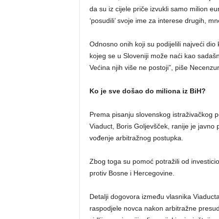
da su iz cijele priče izvukli samo milion eu
‘posudili’ svoje ime za interese drugih, m
Odnosno onih koji su podijelili najveći di
kojeg se u Sloveniji može naći kao sadašnj
Većina njih više ne postoji”, piše Necenzur
Ko je sve došao do miliona iz BiH?
Prema pisanju slovenskog istraživačkog po
Viaduct, Boris Goljevšček, ranije je javno
vođenje arbitražnog postupka.
Zbog toga su pomoć potražili od investicio
protiv Bosne i Hercegovine.
Detalji dogovora između vlasnika Viaducta 
raspodjele novca nakon arbitražne presud