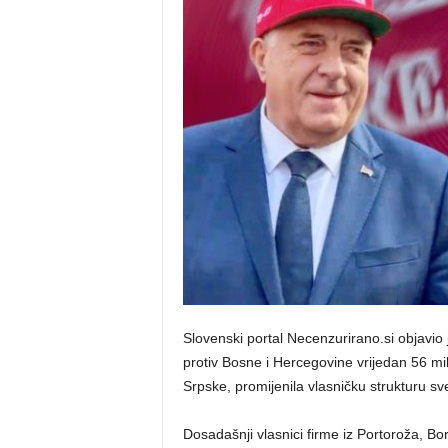
o
s
n
e
Slovenski portal Necenzurirano.si objavio j
protiv Bosne i Hercegovine vrijedan 56 m
Srpske, promijenila vlasničku strukturu 
Dosadašnji vlasnici firme iz Portoroža, Bo