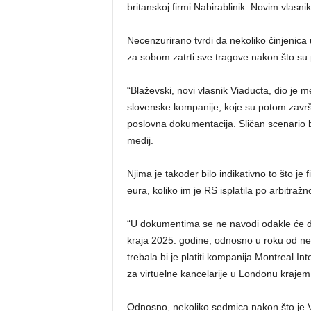
britanskoj firmi Nabirablinik. Novim vlasn
Necenzurirano tvrdi da nekoliko činjenica u
za sobom zatrti sve tragove nakon što su p
“Blaževski, novi vlasnik Viaducta, dio je 
slovenske kompanije, koje su potom završile 
poslovna dokumentacija. Sličan scenario b
medij.
Njima je također bilo indikativno to što je
eura, koliko im je RS isplatila po arbitražn
“U dokumentima se ne navodi odakle će doć
kraja 2025. godine, odnosno u roku od ne
trebala bi je platiti kompanija Montreal In
za virtuelne kancelarije u Londonu krajem
Odnosno, nekoliko sedmica nakon što je Vi