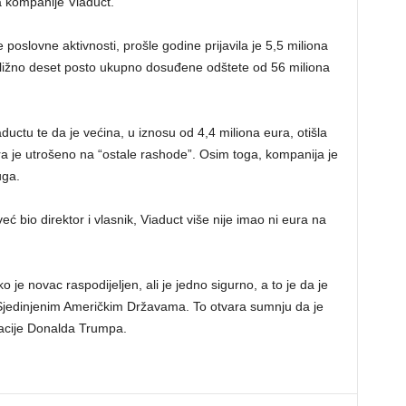
ma kompanije Viaduct.
poslovne aktivnosti, prošle godine prijavila je 5,5 miliona
ribližno deset posto ukupno dosuđene odštete od 56 miliona
aductu te da je većina, u iznosu od 4,4 miliona eura, otišla
a je utrošeno na “ostale rashode”. Osim toga, kompanija je
uga.
ć bio direktor i vlasnik, Viaduct više nije imao ni eura na
 je novac raspodijeljen, ali je jedno sigurno, a to je da je
Sjedinjenim Američkim Državama. To otvara sumnju da je
racije Donalda Trumpa.