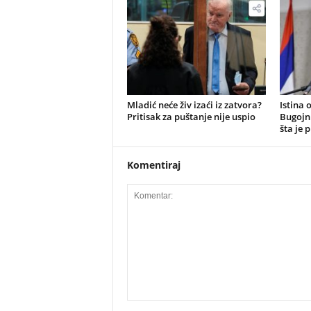
​Mladić neće živ izaći iz zatvora?
Istina 
Pritisak za puštanje nije uspio
Bugojn
šta je 
Komentiraj