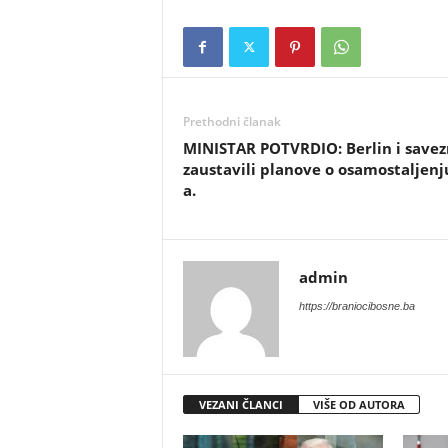
Prethodni članak
​MINISTAR POTVRDIO: Berlin i savez
zaustavili planove o osamostaljenj
a.
admin
https://braniocibosne.ba
VEZANI ČLANCI
VIŠE OD AUTORA