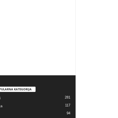
PULARNA KATEGORIJA
281
i
117
ka
94