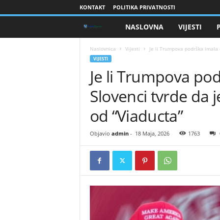
KONTAKT
POLITIKA PRIVATNOSTI
NASLOVNA
VIJESTI
B
r
Naslovnica
Vijesti
​Je li Trumpova podrška imala c
VIJESTI
​Je li Trumpova po
a
Slovenci tvrde da 
n
od “Viaducta”
i
Objavio
admin
-
18 Maja, 2026
1763
o
c
i
B