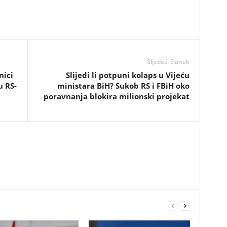
Sljedeći članak
nici
​Slijedi li potpuni kolaps u Vijeću
u RS-
ministara BiH? Sukob RS i FBiH oko
poravnanja blokira milionski projekat