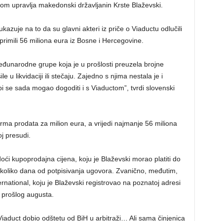
ikom upravlja makedonski državljanin Krste Blaževski.
kazuje na to da su glavni akteri iz priče o Viaductu odlučili
rimili 56 miliona eura iz Bosne i Hercegovine.
međunarodne grupe koja je u prošlosti preuzela brojne
u likvidaciji ili stečaju. Zajedno s njima nestala je i
i se sada mogao dogoditi i s Viaductom”, tvrdi slovenski
 firma prodata za milion eura, a vrijedi najmanje 56 miliona
oj presudi.
i kupoprodajna cijena, koju je Blaževski morao platiti do
koliko dana od potpisivanja ugovora. Zvanično, međutim,
ternational, koju je Blaževski registrovao na poznatoj adresi
 prošlog augusta.
aduct dobio odštetu od BiH u arbitraži… Ali sama činjenica