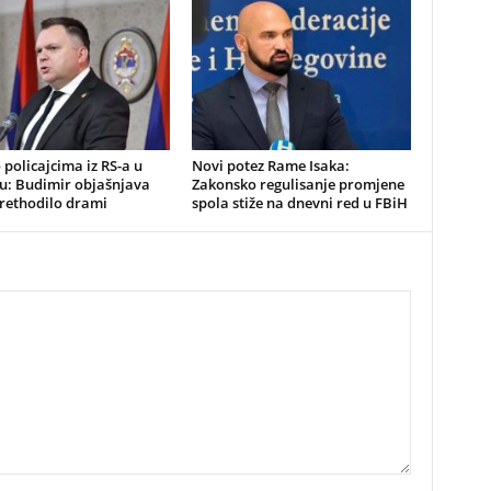
o policajcima iz RS-a u
Novi potez Rame Isaka:
u: Budimir objašnjava
Zakonsko regulisanje promjene
prethodilo drami
spola stiže na dnevni red u FBiH