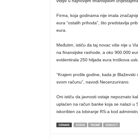
vidljiv u najnovijim finansijskim izvještaji
Firma, koja godinama nije imala značajnije 
eura “ostalih prihoda”, što predstavlja p
eura.
Međutim, ističu da taj novac više nije u Vi
na finansijske rashode, a oko 900.000 eur
evidentirala 250 hiljada eura troškova usl
“Krajem prošle godine, kada je Blaževski ve
svom računu”, navodi Necenzurirano.
Oni ističu da javnosti ostaje nepoznato kako
uplaćen na račun banke koja se nalazi u 
iskorišten za lobiranje RS-a kod administ
OZNAKE
DODIK
TRUMP
VIADUCT