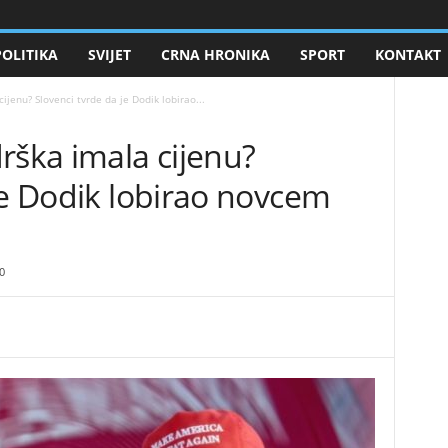
POLITIKA
SVIJET
CRNA HRONIKA
SPORT
KONTAKT
ijenu? Slovenci tvrde da je Dodik lobirao...
drška imala cijenu?
je Dodik lobirao novcem
0