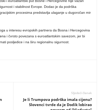
ki i euroatlantski put Bosne i Hercegovine nije važan
gurnost i stabilnost Evrope. Dodao je da podrška
egracijskim procesima predstavlja ulaganje u dugoročan mir
toga u interesu evropskih partnera da Bosna i Hercegovina
đena i čvrsto povezana s euroatlantskim savezom, jer bi
mati posljedice i na širu regionalnu sigurnost.
Sljedeći članak
n
​Je li Trumpova podrška imala cijenu?
Slovenci tvrde da je Dodik lobirao
novcem od “Viaducta”