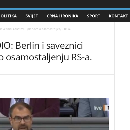
POLITIKA
SVIJET
CRNA HRONIKA
SPORT
KONTAKT
saveznici zaustavili planove o osamostaljenju RS-a.
: Berlin i saveznici
 o osamostaljenju RS-a.