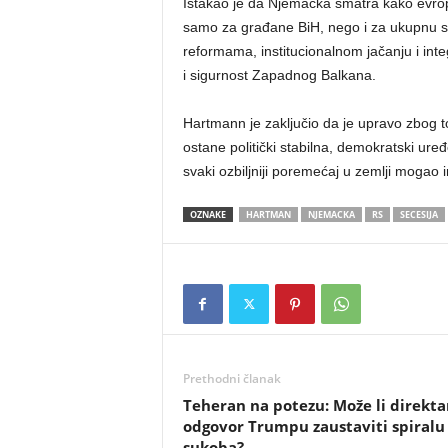
Istakao je da Njemačka smatra kako evrops
samo za građane BiH, nego i za ukupnu si
reformama, institucionalnom jačanju i int
i sigurnost Zapadnog Balkana.
Hartmann je zaključio da je upravo zbog 
ostane politički stabilna, demokratski ure
svaki ozbiljniji poremećaj u zemlji mogao i
OZNAKE
HARTMAN
NJEMACKA
RS
SECESIJA
Prethodni članak
​Teheran na potezu: Može li direkta
odgovor Trumpu zaustaviti spiralu
sukoba?