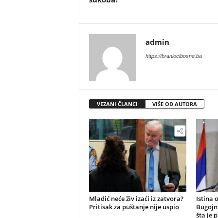
admin
https://braniocibosne.ba
VEZANI ČLANCI
VIŠE OD AUTORA
​Mladić neće živ izaći iz zatvora?
Istina 
Pritisak za puštanje nije uspio
Bugojn
šta je 