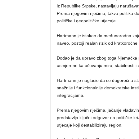
iz Republike Srpske, nastavljaju narušavati 
Prema njegovim riječima, takva politika 
političke i geopolitičke utjecaje.
Hartmann je istakao da međunarodna zajedn
naveo, postoji realan rizik od kratkoročne d
Dodao je da upravo zbog toga Njemačka pažl
usmjerene ka očuvanju mira, stabilnosti i
Hartmann je naglasio da se dugoročna sta
snažnije i funkcionalnije demokratske inst
integracijama.
Prema njegovim riječima, jačanje vladavin
predstavlja ključni odgovor na političke kri
utjecaje koji destabiliziraju region.