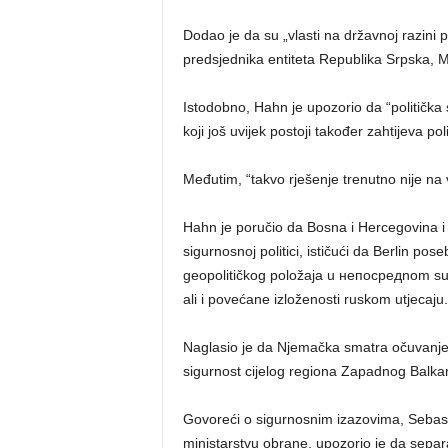
Dodao je da su „vlasti na državnoj razin
predsjednika entiteta Republika Srpska, M
Istodobno, Hahn je upozorio da “politička s
koji još uvijek postoji također zahtijeva pol
Međutim, “takvo rješenje trenutno nije na 
Hahn je poručio da Bosna i Hercegovina i
sigurnosnoj politici, ističući da Berlin po
geopolitičkog položaja u непосредnom susj
ali i povećane izloženosti ruskom utjecaju.
Naglasio je da Njemačka smatra očuvanje st
sigurnost cijelog regiona Zapadnog Balka
Govoreći o sigurnosnim izazovima, Sebas
ministarstvu obrane, upozorio je da separa