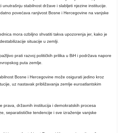
unutrašnju stabilnost države i slabljeti njezine institucije.
dodatno povećava ranjivost Bosne i Hercegovine na vanjske
ica mora ozbiljno shvatiti takva upozorenja jer, kako je
estabilizacije situacije u zemlji.
jivo prati razvoj političkih prilika u BiH i podržava napore
 evropskog puta zemlje.
bilnost Bosne i Hercegovine može osigurati jedino kroz
itucije, uz nastavak približavanja zemlje euroatlantskim
e prava, državnih institucija i demokratskih procesa
ze, separatističke tendencije i sve izraženije vanjske