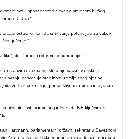
i pokazale svoju sposobnost djelovanja smjenom bivšeg
ilorada Dodika.“
ituacija ostaje krhka i da smirivanje potencijala za sukob
itičko rješenje.“
vidiku“, dok “proces reformi ne napreduje.“
 dalje zauzima važno mjesto u njemačkoj vanjskoj i
sebnu pažnju posvećuje stabilnosti zemlje zbog njezina
edstvu Evropske unije, perspektive evropskih integracija,
abilnosti i institucionalnog integriteta BiH ključnim za
na.
tian Hartmann, parlamentarni državni sekretar u Saveznom
tistička retorika i političke tendencije koje dolaze, posebno