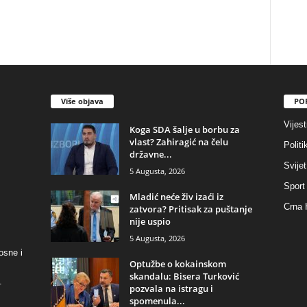
Više objava
PO
Vijest
​Koga SDA šalje u borbu za
vlast? Zahiragić na čelu
Politi
državne...
Svijet
5 Augusta, 2026
Sport
​Mladić neće živ izaći iz
Crna 
zatvora? Pritisak za puštanje
nije uspio
5 Augusta, 2026
osne i
​Optužbe o kokainskom
skandalu: Bisera Turković
.
pozvala na istragu i
spomenula...