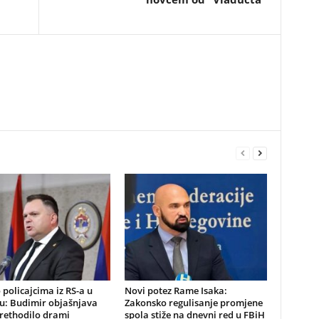
o policajcima iz RS-a u
Novi potez Rame Isaka:
u: Budimir objašnjava
Zakonsko regulisanje promjene
prethodilo drami
spola stiže na dnevni red u FBiH