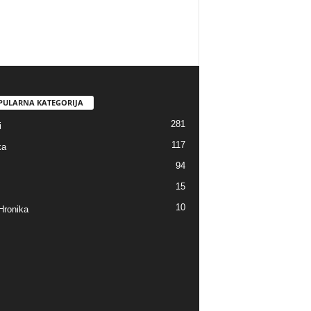
PULARNA KATEGORIJA
281
i
117
ka
94
15
10
Hronika