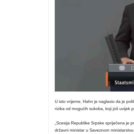
o
s
n
e
U isto vrijeme, Hahn je naglasio da je poli
rizika od mogućih sukoba, koji još uvijek po
„Scesija Republike Srpske spriječena je p
državni ministar u Saveznom ministarstvu 