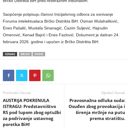
Brčko Distrikta BiH pred Arbitražnim tribunalom.
Saopćenje potpisuju članovi Inicijativnog odbora za osnivanje
Foruma intelektualaca Brčko Distrikta BiH: Osman Mulahalilović,
Enes Pašalić, Mustafa Sinanagić, Ćazim Suljević, Hajrudin
Omerović, Kenad Bajrić i Enes Fazlović. Dokument je datiran 24.
februara 2026. godine i upućen iz Brčko Distrikta BiH.
OZNAKE
BRCKO
DODIK
Prethodni članak
Sljedeći članak
​AUSTRIJA POKRENULA
​Pravosnažna odluka suda:
ISTRAGU: Predstavništvo
Osuđen zbog provokacija i
RS pod lupom zbog optužbi
širenja mržnje na putu
za podrivanje ustavnog
prema stratištu.
poretka BiH!