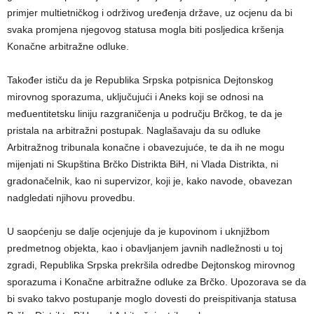
primjer multietničkog i održivog uređenja države, uz ocjenu da bi
svaka promjena njegovog statusa mogla biti posljedica kršenja
Konačne arbitražne odluke.
Također ističu da je Republika Srpska potpisnica Dejtonskog
mirovnog sporazuma, uključujući i Aneks koji se odnosi na
međuentitetsku liniju razgraničenja u području Brčkog, te da je
pristala na arbitražni postupak. Naglašavaju da su odluke
Arbitražnog tribunala konačne i obavezujuće, te da ih ne mogu
mijenjati ni Skupština Brčko Distrikta BiH, ni Vlada Distrikta, ni
gradonačelnik, kao ni supervizor, koji je, kako navode, obavezan
nadgledati njihovu provedbu.
U saopćenju se dalje ocjenjuje da je kupovinom i uknjižbom
predmetnog objekta, kao i obavljanjem javnih nadležnosti u toj
zgradi, Republika Srpska prekršila odredbe Dejtonskog mirovnog
sporazuma i Konačne arbitražne odluke za Brčko. Upozorava se da
bi svako takvo postupanje moglo dovesti do preispitivanja statusa