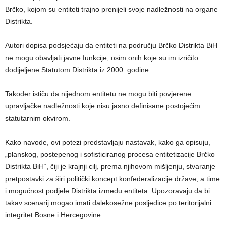
Brčko, kojom su entiteti trajno prenijeli svoje nadležnosti na organe
Distrikta.
Autori dopisa podsjećaju da entiteti na području Brčko Distrikta BiH
ne mogu obavljati javne funkcije, osim onih koje su im izričito
dodijeljene Statutom Distrikta iz 2000. godine.
Također ističu da nijednom entitetu ne mogu biti povjerene
upravljačke nadležnosti koje nisu jasno definisane postojećim
statutarnim okvirom.
Kako navode, ovi potezi predstavljaju nastavak, kako ga opisuju,
„planskog, postepenog i sofisticiranog procesa entitetizacije Brčko
Distrikta BiH“, čiji je krajnji cilj, prema njihovom mišljenju, stvaranje
pretpostavki za širi politički koncept konfederalizacije države, a time
i mogućnost podjele Distrikta između entiteta. Upozoravaju da bi
takav scenarij mogao imati dalekosežne posljedice po teritorijalni
integritet Bosne i Hercegovine.