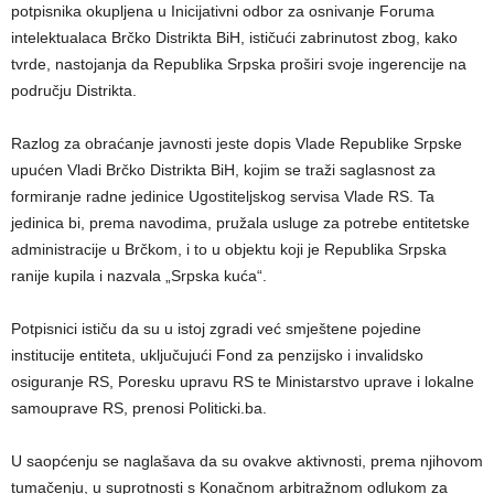
potpisnika okupljena u Inicijativni odbor za osnivanje Foruma
intelektualaca Brčko Distrikta BiH, ističući zabrinutost zbog, kako
tvrde, nastojanja da Republika Srpska proširi svoje ingerencije na
području Distrikta.
Razlog za obraćanje javnosti jeste dopis Vlade Republike Srpske
upućen Vladi Brčko Distrikta BiH, kojim se traži saglasnost za
formiranje radne jedinice Ugostiteljskog servisa Vlade RS. Ta
jedinica bi, prema navodima, pružala usluge za potrebe entitetske
administracije u Brčkom, i to u objektu koji je Republika Srpska
ranije kupila i nazvala „Srpska kuća“.
Potpisnici ističu da su u istoj zgradi već smještene pojedine
institucije entiteta, uključujući Fond za penzijsko i invalidsko
osiguranje RS, Poresku upravu RS te Ministarstvo uprave i lokalne
samouprave RS, prenosi Politicki.ba.
U saopćenju se naglašava da su ovakve aktivnosti, prema njihovom
tumačenju, u suprotnosti s Konačnom arbitražnom odlukom za