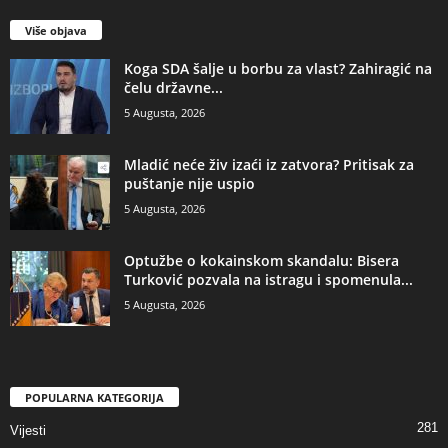
Više objava
​Koga SDA šalje u borbu za vlast? Zahiragić na
čelu državne...
5 Augusta, 2026
​Mladić neće živ izaći iz zatvora? Pritisak za
puštanje nije uspio
5 Augusta, 2026
​Optužbe o kokainskom skandalu: Bisera
Turković pozvala na istragu i spomenula...
5 Augusta, 2026
POPULARNA KATEGORIJA
281
Vijesti