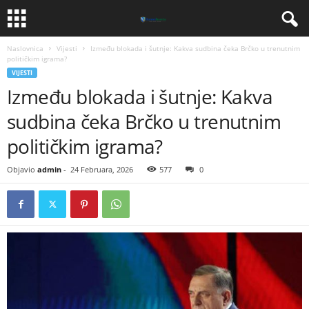
Naslovnica
Vijesti
​Između blokada i šutnje: Kakva sudbina čeka Brčko u trenutnim
političkim igrama?
VIJESTI
​Između blokada i šutnje: Kakva
sudbina čeka Brčko u trenutnim
političkim igrama?
Objavio
admin
-
24 Februara, 2026
577
0