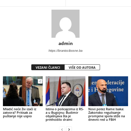
admin
https://braniocibosne.ba
VEZANI ČLANCI
VIŠE OD AUTORA
​Mladić neće živ izaći iz
Istina o policajcima iz RS-
Novi potez Rame Isaka:
zatvora? Pritisak za
a u Bugojnu: Budimir
Zakonsko regulisanje
puštanje nije uspio
objašnjava šta je
promjene spola stiže na
prethodilo drami
dnevni red u FBiH