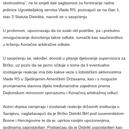
okolnostima“, ne bi smjeli dati saglasnost za formiranje radne
jedinice Ugostiteljskog servisa Vlade RS, pozivajući se na član 1,
stav 3 Statuta Distrikta, navodi se u saopćenju.
U protivnom, upozoravaju da će svaki vid podrške, pa i prešutno
omogućavanje donošenja takve odluke, tumačiti kao saučesništvo
u kršenju Konačne arbitražne odluke.
U saopćenju se, također, dovodi u pitanje djelovanje supervizora za
Brčko, uz poziv da se javno očituje o tome da li eventualno
izostajanje reakcije ima bilo kakve veze s lobističkim aktivnostima
Vlade RS u Sjedinjenim Američkim Državama, kao i s mogućim
promjenama stavova dijela međunarodne zajednice prema
Dejtonskom mirovnom sporazumu i Konačnoj arbitražnoj odluci.
Autori dopisa zamjeraju i izostanak reakcije državnih institucija u
Sarajevu, naglašavajući da je Brčko Distrikt BiH pod suverenitetom
Bosne i Hercegovine te da je, uprkos ranijim upozorenjima,
godinama zapostavljan. Podsjećaju da je Distrikt uspostavljen kao