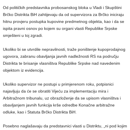
Od političkih predstavnika probosanskog bloka u Vladi i Skupštini
Brčko Distrikta BiH zahtijevaju da od supervizora za Brčko iniciraju
hitnu provjeru postupka kupovine predmetnog objekta, kao i da se
ispita pravni osnov po kojem su organi vlasti Republike Srpske
smješteni u toj zgradi.
Ukoliko bi se utvrdile nepravilnosti, traže poništenje kupoprodajnog
ugovora, zabranu obavljanja javnih nadležnosti RS na području
Distrikta te brisanje vlasništva Republike Srpske nad navedenim
objektom iz evidencija.
Ukoliko supervizor ne postupi u primjerenom roku, potpisnici
najavljuju da će se obratiti Vijeću za implementaciju mira i
Arbitražnom tribunalu, uz obrazloženje da se upisom vlasništva i
obavljanjem javnih funkcija krše odredbe Konačne arbitražne
odluke, kao i Statuta Brčko Distrikta BiH.
Posebno naglašavaju da predstavnici vlasti u Distriktu, „ni pod kojim