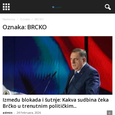
Naslovnica
Oznake
BRCKO
Oznaka: BRCKO
​Između blokada i šutnje: Kakva sudbina čeka
Brčko u trenutnim političkim...
admin
-
24 Februara, 2026
0