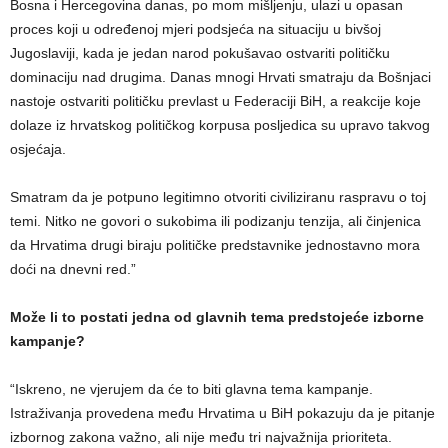
Bosna i Hercegovina danas, po mom mišljenju, ulazi u opasan
proces koji u određenoj mjeri podsjeća na situaciju u bivšoj
Jugoslaviji, kada je jedan narod pokušavao ostvariti političku
dominaciju nad drugima. Danas mnogi Hrvati smatraju da Bošnjaci
nastoje ostvariti političku prevlast u Federaciji BiH, a reakcije koje
dolaze iz hrvatskog političkog korpusa posljedica su upravo takvog
osjećaja.
Smatram da je potpuno legitimno otvoriti civiliziranu raspravu o toj
temi. Nitko ne govori o sukobima ili podizanju tenzija, ali činjenica
da Hrvatima drugi biraju političke predstavnike jednostavno mora
doći na dnevni red.”
Može li to postati jedna od glavnih tema predstojeće izborne
kampanje?
“Iskreno, ne vjerujem da će to biti glavna tema kampanje.
Istraživanja provedena među Hrvatima u BiH pokazuju da je pitanje
izbornog zakona važno, ali nije među tri najvažnija prioriteta.