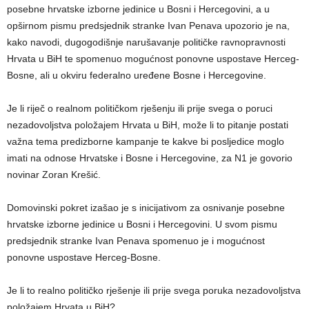
posebne hrvatske izborne jedinice u Bosni i Hercegovini, a u
opširnom pismu predsjednik stranke Ivan Penava upozorio je na,
kako navodi, dugogodišnje narušavanje političke ravnopravnosti
Hrvata u BiH te spomenuo mogućnost ponovne uspostave Herceg-
Bosne, ali u okviru federalno uređene Bosne i Hercegovine.
Je li riječ o realnom političkom rješenju ili prije svega o poruci
nezadovoljstva položajem Hrvata u BiH, može li to pitanje postati
važna tema predizborne kampanje te kakve bi posljedice moglo
imati na odnose Hrvatske i Bosne i Hercegovine, za N1 je govorio
novinar Zoran Krešić.
Domovinski pokret izašao je s inicijativom za osnivanje posebne
hrvatske izborne jedinice u Bosni i Hercegovini. U svom pismu
predsjednik stranke Ivan Penava spomenuo je i mogućnost
ponovne uspostave Herceg-Bosne.
Je li to realno političko rješenje ili prije svega poruka nezadovoljstva
položajem Hrvata u BiH?