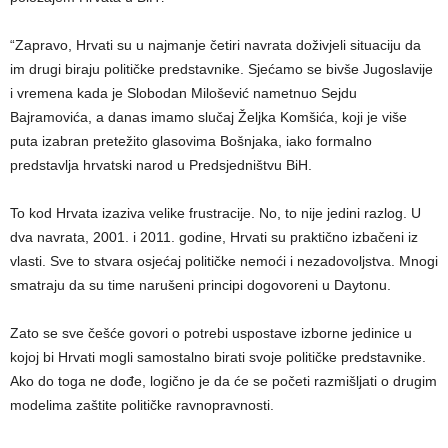
“Zapravo, Hrvati su u najmanje četiri navrata doživjeli situaciju da
im drugi biraju političke predstavnike. Sjećamo se bivše Jugoslavije
i vremena kada je Slobodan Milošević nametnuo Sejdu
Bajramovića, a danas imamo slučaj Željka Komšića, koji je više
puta izabran pretežito glasovima Bošnjaka, iako formalno
predstavlja hrvatski narod u Predsjedništvu BiH.
To kod Hrvata izaziva velike frustracije. No, to nije jedini razlog. U
dva navrata, 2001. i 2011. godine, Hrvati su praktično izbačeni iz
vlasti. Sve to stvara osjećaj političke nemoći i nezadovoljstva. Mnogi
smatraju da su time narušeni principi dogovoreni u Daytonu.
Zato se sve češće govori o potrebi uspostave izborne jedinice u
kojoj bi Hrvati mogli samostalno birati svoje političke predstavnike.
Ako do toga ne dođe, logično je da će se početi razmišljati o drugim
modelima zaštite političke ravnopravnosti.