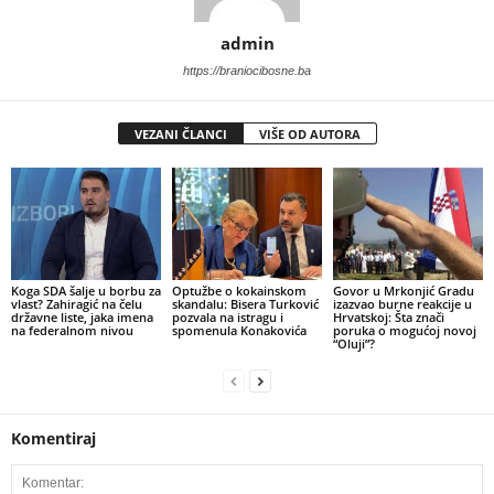
admin
https://braniocibosne.ba
VEZANI ČLANCI
VIŠE OD AUTORA
​Koga SDA šalje u borbu za
​Optužbe o kokainskom
​Govor u Mrkonjić Gradu
vlast? Zahiragić na čelu
skandalu: Bisera Turković
izazvao burne reakcije u
državne liste, jaka imena
pozvala na istragu i
Hrvatskoj: Šta znači
na federalnom nivou
spomenula Konakovića
poruka o mogućoj novoj
“Oluji”?
Komentiraj