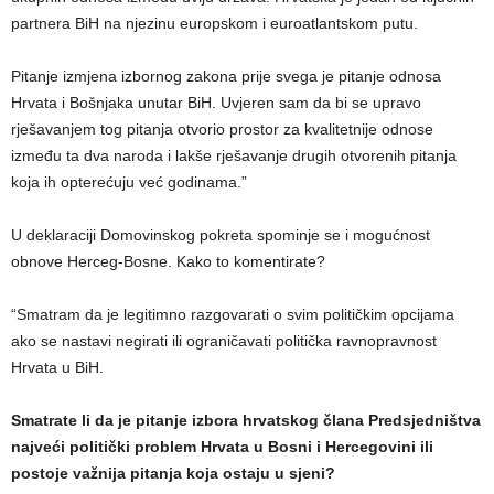
partnera BiH na njezinu europskom i euroatlantskom putu.
Pitanje izmjena izbornog zakona prije svega je pitanje odnosa
Hrvata i Bošnjaka unutar BiH. Uvjeren sam da bi se upravo
rješavanjem tog pitanja otvorio prostor za kvalitetnije odnose
između ta dva naroda i lakše rješavanje drugih otvorenih pitanja
koja ih opterećuju već godinama.”
U deklaraciji Domovinskog pokreta spominje se i mogućnost
obnove Herceg-Bosne. Kako to komentirate?
“Smatram da je legitimno razgovarati o svim političkim opcijama
ako se nastavi negirati ili ograničavati politička ravnopravnost
Hrvata u BiH.
Smatrate li da je pitanje izbora hrvatskog člana Predsjedništva
najveći politički problem Hrvata u Bosni i Hercegovini ili
postoje važnija pitanja koja ostaju u sjeni?