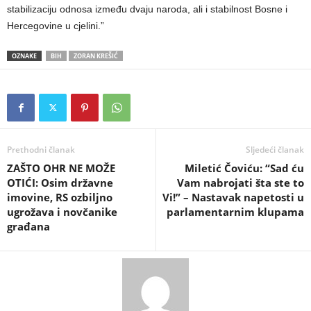
stabilizaciju odnosa između dvaju naroda, ali i stabilnost Bosne i
Hercegovine u cjelini.”
OZNAKE
BIH
ZORAN KREŠIĆ
Prethodni članak
Sljedeći članak
ZAŠTO OHR NE MOŽE
​Miletić Čoviću: “Sad ću
OTIĆI: Osim državne
Vam nabrojati šta ste to
imovine, RS ozbiljno
Vi!” – Nastavak napetosti u
ugrožava i novčanike
parlamentarnim klupama
građana