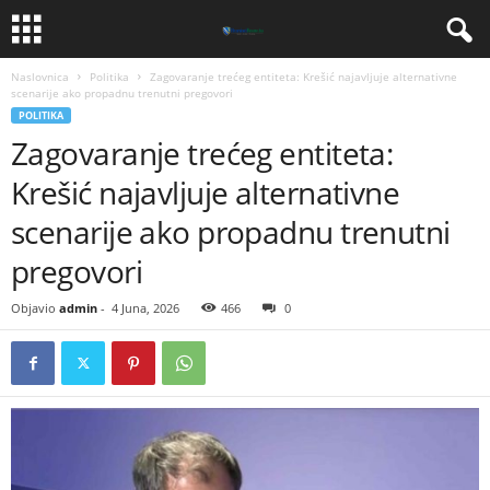
Naslovnica
Politika
​Zagovaranje trećeg entiteta: Krešić najavljuje alternativne
scenarije ako propadnu trenutni pregovori
POLITIKA
​Zagovaranje trećeg entiteta:
Krešić najavljuje alternativne
scenarije ako propadnu trenutni
pregovori
Objavio
admin
-
4 Juna, 2026
466
0