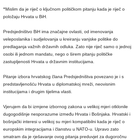
“
Mislim da je riječ o ključnom političkom pitanju kada je riječ o
položaju Hrvata u BiH.
Predsjedništvo BiH ima značajne ovlasti, od imenovanja
veleposlanika i sudjelovanja u kreiranju vanjske politike do
predlaganja važnih državnih odluka. Zato nije riječ samo o jednoj
osobi ili jednom mandatu, nego o širem pitanju političke
zastupljenosti Hrvata u državnim institucijama.
Pitanje izbora hrvatskog člana Predsjedništva povezano je i s
predstavljenošću Hrvata u diplomatskoj mreži, neovisnim
institucijama i drugim tijelima vlasti.
Vjerujem da bi izmjene izbornog zakona u velikoj mjeri otklonile
dugogodišnje nesporazume između Hrvata i Bošnjaka. Hrvatski i
bošnjački interesi u velikoj su mjeri kompatibilni kada je riječ o
europskim integracijama i članstvu u NATO-u. Upravo zato
smatram da je rješavanje ovog pitanja preduvjet za dugoročnu