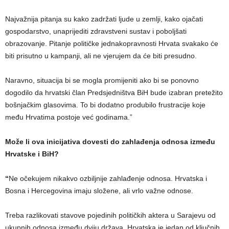
Najvažnija pitanja su kako zadržati ljude u zemlji, kako ojačati
gospodarstvo, unaprijediti zdravstveni sustav i poboljšati
obrazovanje. Pitanje političke jednakopravnosti Hrvata svakako će
biti prisutno u kampanji, ali ne vjerujem da će biti presudno.
Naravno, situacija bi se mogla promijeniti ako bi se ponovno
dogodilo da hrvatski član Predsjedništva BiH bude izabran pretežito
bošnjačkim glasovima. To bi dodatno produbilo frustracije koje
među Hrvatima postoje već godinama.”
Može li ova inicijativa dovesti do zahlađenja odnosa između
Hrvatske i BiH?
“
Ne očekujem nikakvo ozbiljnije zahlađenje odnosa. Hrvatska i
Bosna i Hercegovina imaju složene, ali vrlo važne odnose.
Treba razlikovati stavove pojedinih političkih aktera u Sarajevu od
ukupnih odnosa između dviju država. Hrvatska je jedan od ključnih