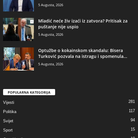
5 Augusta, 2026
​Mladić neće živ izaći iz zatvora? Pritisak za
puštanje nije uspio
5 Augusta, 2026
​Optužbe o kokainskom skandalu: Bisera
Turković pozvala na istragu i spomenula...
5 Augusta, 2026
POPULARNA KATEGORIJA
281
Vijesti
117
Politika
94
Svijet
15
Sport