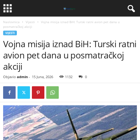
Naslovnica
Vijesti
​Vojna misija iznad BiH: Turski ratni avion pet dana u
posmatračkoj akciji
VIJESTI
​Vojna misija iznad BiH: Turski ratni
avion pet dana u posmatračkoj
akciji
Objavio
admin
-
15 Juna, 2026
1132
0