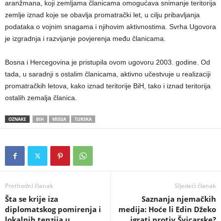
aranžmana, koji zemljama članicama omogućava snimanje teritorija
zemlje iznad koje se obavlja promatrački let, u cilju pribavljanja
podataka o vojnim snagama i njihovim aktivnostima. Svrha Ugovora
je izgradnja i razvijanje povjerenja među članicama.
Bosna i Hercegovina je pristupila ovom ugovoru 2003. godine. Od
tada, u saradnji s ostalim članicama, aktivno učestvuje u realizaciji
promatračkih letova, kako iznad teritorije BiH, tako i iznad teritorija
ostalih zemalja članica.
OZNAKE
BIH
MISIJA
TURSKA
Prethodni članak
Sljedeći članak
Šta se krije iza
​Saznanja njemačkih
diplomatskog pomirenja i
medija: Hoće li Edin Džeko
lokalnih tenzija u
igrati protiv Švicarske?