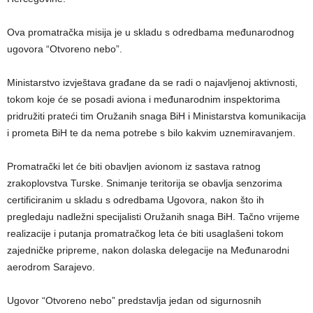
Ova promatračka misija je u skladu s odredbama međunarodnog
ugovora “Otvoreno nebo”.
Ministarstvo izvještava građane da se radi o najavljenoj aktivnosti,
tokom koje će se posadi aviona i međunarodnim inspektorima
pridružiti prateći tim Oružanih snaga BiH i Ministarstva komunikacija
i prometa BiH te da nema potrebe s bilo kakvim uznemiravanjem.
Promatrački let će biti obavljen avionom iz sastava ratnog
zrakoplovstva Turske. Snimanje teritorija se obavlja senzorima
certificiranim u skladu s odredbama Ugovora, nakon što ih
pregledaju nadležni specijalisti Oružanih snaga BiH. Tačno vrijeme
realizacije i putanja promatračkog leta će biti usaglašeni tokom
zajedničke pripreme, nakon dolaska delegacije na Međunarodni
aerodrom Sarajevo.
Ugovor “Otvoreno nebo” predstavlja jedan od sigurnosnih