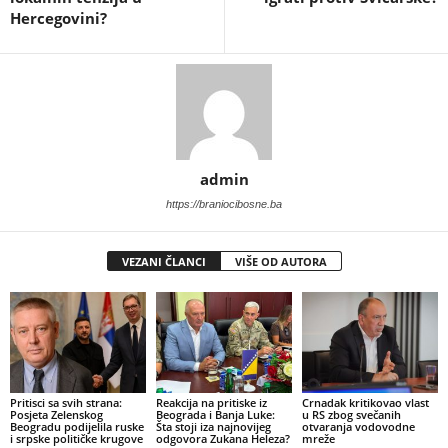
Hercegovini?
admin
https://braniocibosne.ba
VEZANI ČLANCI
VIŠE OD AUTORA
​Pritisci sa svih strana:
Reakcija na pritiske iz
​Crnadak kritikovao vlast
Posjeta Zelenskog
Beograda i Banja Luke:
u RS zbog svečanih
Beogradu podijelila ruske
Šta stoji iza najnovijeg
otvaranja vodovodne
i srpske političke krugove
odgovora Zukana Heleza?
mreže