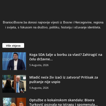
BraniociBosne.ba donosi najnovije vijesti iz Bosne i Hercegovine, regiona
i svijeta, s fokusom na društvo, politiku, historiju i očuvanje identiteta.
Više objava
​Koga SDA šalje u borbu za vlast? Zahiragić na
čelu državne...
5 Augusta, 2026
​Mladić neće živ izaći iz zatvora? Pritisak za
puštanje nije uspio
5 Augusta, 2026
​Optužbe o kokainskom skandalu: Bisera
Turković pozvala na istragu i spomenula...