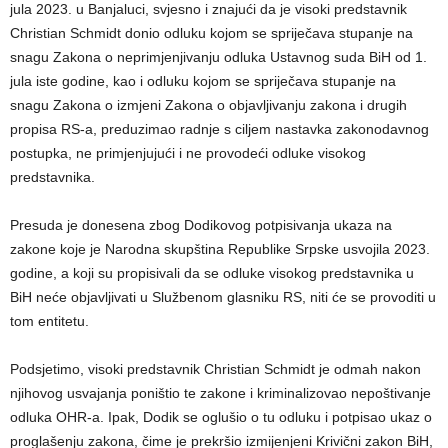
jula 2023. u Banjaluci, svjesno i znajući da je visoki predstavnik
Christian Schmidt donio odluku kojom se spriječava stupanje na
snagu Zakona o neprimjenjivanju odluka Ustavnog suda BiH od 1.
jula iste godine, kao i odluku kojom se spriječava stupanje na
snagu Zakona o izmjeni Zakona o objavljivanju zakona i drugih
propisa RS-a, preduzimao radnje s ciljem nastavka zakonodavnog
postupka, ne primjenjujući i ne provodeći odluke visokog
predstavnika.
Presuda je donesena zbog Dodikovog potpisivanja ukaza na
zakone koje je Narodna skupština Republike Srpske usvojila 2023.
godine, a koji su propisivali da se odluke visokog predstavnika u
BiH neće objavljivati u Službenom glasniku RS, niti će se provoditi u
tom entitetu.
Podsjetimo, visoki predstavnik Christian Schmidt je odmah nakon
njihovog usvajanja poništio te zakone i kriminalizovao nepoštivanje
odluka OHR-a. Ipak, Dodik se oglušio o tu odluku i potpisao ukaz o
proglašenju zakona, čime je prekršio izmijenjeni Krivični zakon BiH,