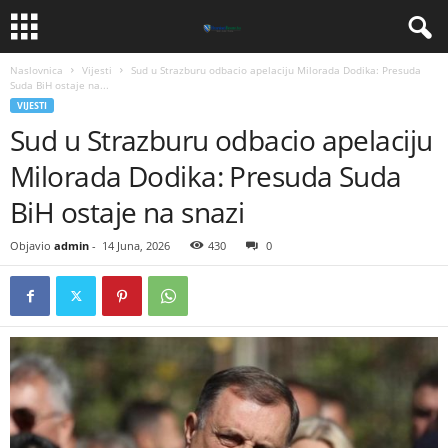
Naslovnica
Vijesti
Sud u Strazburu odbacio apelaciju Milorada Dodika: Presuda
Suda BiH ostaje na...
VIJESTI
Sud u Strazburu odbacio apelaciju
Milorada Dodika: Presuda Suda
BiH ostaje na snazi
Objavio
admin
-
14 Juna, 2026
430
0