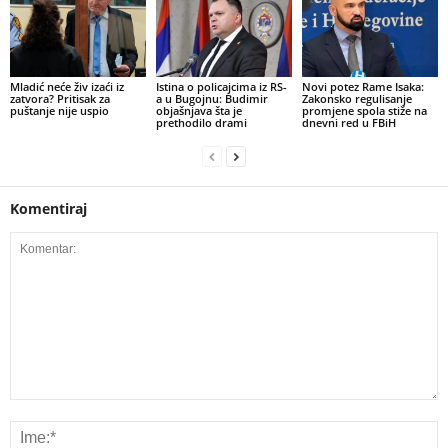
​Mladić neće živ izaći iz
Istina o policajcima iz RS-
Novi potez Rame Isaka:
zatvora? Pritisak za
a u Bugojnu: Budimir
Zakonsko regulisanje
puštanje nije uspio
objašnjava šta je
promjene spola stiže na
prethodilo drami
dnevni red u FBiH
Komentiraj