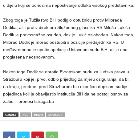
u dijelu koji se odnosi na nepoštivanje odluka visokog predstavnika.
Zbog toga je Tužilaštvo BiH podiglo optužnicu protiv Milorada
Dodika, ali i protiv direktora Službenog glasnika RS Miloša Lukića.
Dodik je pravosnažno osuđen, dok je Lukić oslobođen. Nakon toga,
Milorad Dodik je morao odstupiti s pozicije predsjednika RS. U
međuvremenu je uputio apelaciju Ustavnom sudu BiH, ali je ona
proglašena neosnovanom.
Nakon toga Dodik se obratio Evropskom sudu za ljudska prava u
Strazburu koji je, prvo, odbio prijedlog za mjeru osiguranja, da bi,
na kraju, predmet pred Strazburom bio okončan dopisom sudije
pojedinca koji je obavijestio institucije BiH da ne postoji osnov za
žalbu – prenosi Istraga.ba
OZNAKE
AUD
DODIK
STRASBUR