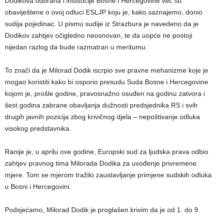
Dodikova odbrana i institucije Bosne i Hercegovine već su
obaviještene o ovoj odluci ESLJP koju je, kako saznajemo, donio
sudija pojedinac. U pismu sudije iz Strazbura je navedeno da je
Dodikov zahtjev očigledno neosnovan, te da uopće ne postoji
nijedan razlog da bude razmatran u meritumu.
To znači da je Milorad Dodik iscrpio sve pravne mehanizme koje je
mogao koristiti kako bi osporio presudu Suda Bosne i Hercegovine
kojom je, prošle godine, pravosnažno osuđen na godinu zatvora i
šest godina zabrane obavljanja dužnosti predsjednika RS i svih
drugih javnih pozicija zbog krivičnog djela – nepoštivanje odluka
visokog predstavnika.
Ranije je, u aprilu ove godine, Europski sud za ljudska prava odbio
zahtjev pravnog tima Milorada Dodika za uvođenje privremene
mjere. Tom se mjerom tražilo zaustavljanje primjene sudskih odluka
u Bosni i Hercegovini.
Podsjećamo, Milorad Dodik je proglašen krivim da je od 1. do 9.