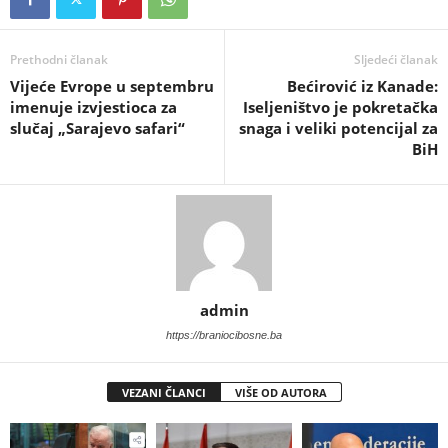
Prethodni članak
Sljedeći članak
​Vijeće Evrope u septembru
​Bećirović iz Kanade:
imenuje izvjestioca za
Iseljeništvo je pokretačka
slučaj „Sarajevo safari“
snaga i veliki potencijal za
BiH
admin
https://braniocibosne.ba
VEZANI ČLANCI
VIŠE OD AUTORA