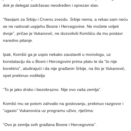
dok je delegat zadržavao neodređen i oprezan stav.
“Navijam za Srbiju i Crvenu zvezdu. Srbije nema, a rekao sam neću
se ne radovati uspjehu Bosne i Hercegovine. Ne možete voljeti
dvoje”, pričao je Vukanović, ne dozvolivši Komšiću da mu postavi
naredno pitanje.
Ipak, Komšić ga je uspio nekako zaustaviti u monologu, uz
konstataciju da u Bosni i Hercegovini prima platu te da “to nije
korektno”, aludirajući i da nije građanin Srbije, na što je Vukanović,
opet prekinuo voditelja:
“To je jako drsko i bezobrazno. Nije ovo vaša zemlja”.
Komšić mu se potom zahvalio na gostovanju, prekinuo razgovor i
“ugasio” Vukanovića uz programu uživo, riječima:
“Ovo je zemlja svih građana Bosne i Hercegovine”.