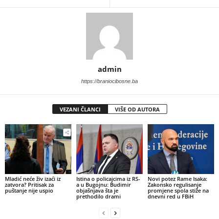
admin
https://braniocibosne.ba
VEZANI ČLANCI
VIŠE OD AUTORA
​Mladić neće živ izaći iz
Istina o policajcima iz RS-
Novi potez Rame Isaka:
zatvora? Pritisak za
a u Bugojnu: Budimir
Zakonsko regulisanje
puštanje nije uspio
objašnjava šta je
promjene spola stiže na
prethodilo drami
dnevni red u FBiH