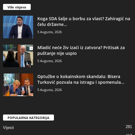
Više objava
​Koga SDA šalje u borbu za vlast? Zahiragić na
čelu državne...
5 Augusta, 2026
​Mladić neće živ izaći iz zatvora? Pritisak za
puštanje nije uspio
5 Augusta, 2026
​Optužbe o kokainskom skandalu: Bisera
Turković pozvala na istragu i spomenula...
5 Augusta, 2026
POPULARNA KATEGORIJA
281
Vijesti