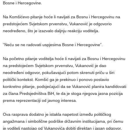
Bosne i Hercegovine.
Na Komšićevo pitanje hoće li navijati za Bosnu i Hercegovinu na
predstojećem Svjetskom prvenstvu, Vukanović je odgovorio
neodređeno, što je izazvalo daljnju reakciju voditelja.
“Neću se ne radovati uspjesima Bosne i Hercegovine”.
Na početno pitanje voditelja hoće li navijati za Bosnu i Hercegovinu
na predstojećem Svjetskom prvenstvu, Vukanović je dao
neodređeni odgovor, pokušavajući potom skrenuti priču u širi
politički kontekst. Komšić ga je prekinuo i ponovo postavio
konkretno pitanje, podsjećajući da se Vukanović planira kandidovati
za člana Predsjedništva BiH, te da je stoga njegova jasna pozicija
prema reprezentaciji od javnog interesa.
Ova rasprava dodatno je istakla napetost između političkog
angažmana i simbolične podrške državnim institucijama, pri čemu
je voditelj nastojao od Vukanovića dobiti direktan i jasan odgovor,