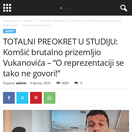
Naslovnica
Vijesti
TOTALNI PREOKRET U STUDIJU: Komšić brutalno prizemljio
Vukanovića – “O reprezentaciji se...
VIJESTI
TOTALNI PREOKRET U STUDIJU:
Komšić brutalno prizemljio
Vukanovića – “O reprezentaciji se
tako ne govori!”
Objavio
admin
-
9 Aprila, 2026
4069
0