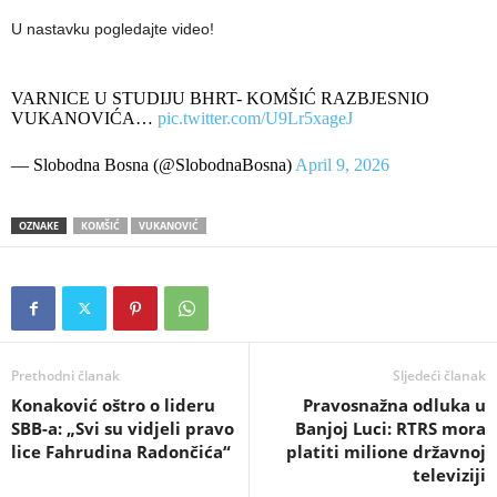
U nastavku pogledajte video!
VARNICE U STUDIJU BHRT- KOMŠIĆ RAZBJESNIO
VUKANOVIĆA…
pic.twitter.com/U9Lr5xageJ
— Slobodna Bosna (@SlobodnaBosna)
April 9, 2026
OZNAKE
KOMŠIĆ
VUKANOVIĆ
Prethodni članak
Sljedeći članak
Konaković oštro o lideru
​Pravosnažna odluka u
SBB-a: „Svi su vidjeli pravo
Banjoj Luci: RTRS mora
lice Fahrudina Radončića“
platiti milione državnoj
televiziji