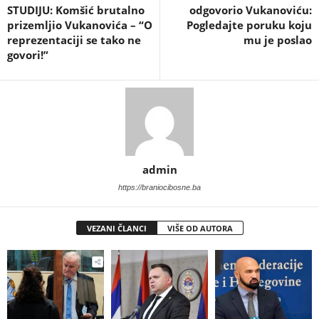
STUDIJU: Komšić brutalno
odgovorio Vukanoviću:
prizemljio Vukanovića – “O
Pogledajte poruku koju
reprezentaciji se tako ne
mu je poslao
govori!”
admin
https://braniocibosne.ba
VEZANI ČLANCI
VIŠE OD AUTORA