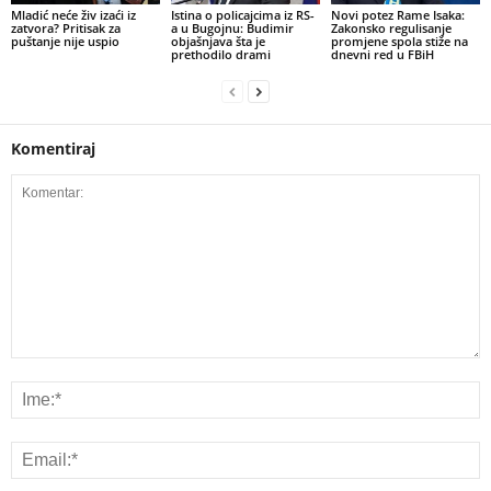
​Mladić neće živ izaći iz
Istina o policajcima iz RS-
Novi potez Rame Isaka:
zatvora? Pritisak za
a u Bugojnu: Budimir
Zakonsko regulisanje
puštanje nije uspio
objašnjava šta je
promjene spola stiže na
prethodilo drami
dnevni red u FBiH
Komentiraj