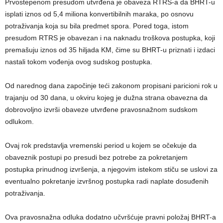
Prvostepenom presudom utvrđena je obaveza RTRS-a da BHRT-u
isplati iznos od 5,4 miliona konvertibilnih maraka, po osnovu
potraživanja koja su bila predmet spora. Pored toga, istom
presudom RTRS je obavezan i na naknadu troškova postupka, koji
premašuju iznos od 35 hiljada KM, čime su BHRT-u priznati i izdaci
nastali tokom vođenja ovog sudskog postupka.
Od narednog dana započinje teći zakonom propisani paricioni rok u
trajanju od 30 dana, u okviru kojeg je dužna strana obavezna da
dobrovoljno izvrši obaveze utvrđene pravosnažnom sudskom
odlukom.
Ovaj rok predstavlja vremenski period u kojem se očekuje da
obaveznik postupi po presudi bez potrebe za pokretanjem
postupka prinudnog izvršenja, a njegovim istekom stiču se uslovi za
eventualno pokretanje izvršnog postupka radi naplate dosuđenih
potraživanja.
Ova pravosnažna odluka dodatno učvršćuje pravni položaj BHRT-a