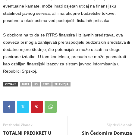
eventualne kamate, može imati osjetan uticaj na finansijsku
stabilnost javnog servisa, ali i na ukupne budžetske tokove,
posebno u okolnostima već postojećih fiskalnih pritisaka.
S obzirom na to da se RTRS finansira i iz javnih sredstava, ova
obaveza bi mogla zahtijevati preraspodjelu budžetskih sredstava ili
dodatne mjere štednje, što potencijalno može uticati na druge
planirane izdatke. U tom kontekstu, presuda se može posmatrati
kao ozbiljan finansijski izazov za sistem javnog informisanja u
Republici Srpskoj.
OZNAKE
BHRT
RS
RTRS
TELEVIZIJA
Prethodni članak
Sljedeći članak
TOTALNI PREOKRET U
​Sin Čedomira Domuza