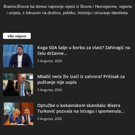
BraniociBosne.ba donosi najnovije vijesti iz Bosne i Hercegovine, regiona
i svijeta, s fokusom na društvo, politiku, historiju i očuvanje identiteta.
Više objava
​Koga SDA šalje u borbu za vlast? Zahiragić na
čelu državne...
5 Augusta, 2026
​Mladić neće živ izaći iz zatvora? Pritisak za
puštanje nije uspio
5 Augusta, 2026
​Optužbe o kokainskom skandalu: Bisera
Turković pozvala na istragu i spomenula...
5 Augusta, 2026