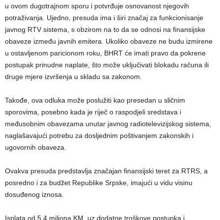
u ovom dugotrajnom sporu i potvrđuje osnovanost njegovih
potraživanja. Ujedno, presuda ima i širi značaj za funkcionisanje
javnog RTV sistema, s obzirom na to da se odnosi na finansijske
obaveze između javnih emitera. Ukoliko obaveze ne budu izmirene
u ostavljenom paricionom roku, BHRT će imati pravo da pokrene
postupak prinudne naplate, što može uključivati blokadu računa ili
druge mjere izvršenja u skladu sa zakonom.
Takođe, ova odluka može poslužiti kao presedan u sličnim
sporovima, posebno kada je riječ o raspodjeli sredstava i
međusobnim obavezama unutar javnog radiotelevizijskog sistema,
naglašavajući potrebu za dosljednim poštivanjem zakonskih i
ugovornih obaveza.
Ovakva presuda predstavlja značajan finansijski teret za RTRS, a
posredno i za budžet Republike Srpske, imajući u vidu visinu
dosuđenog iznosa.
Isplata od 5,4 miliona KM, uz dodatne troškove postupka i