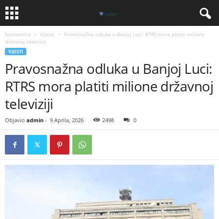
Naslovnica
Vijesti
​Pravosnažna odluka u Banjoj Luci: RTRS mora platiti milione
državnoj televiziji
VIJESTI
​Pravosnažna odluka u Banjoj Luci:
RTRS mora platiti milione državnoj
televiziji
Objavio
admin
-
9 Aprila, 2026
2498
0