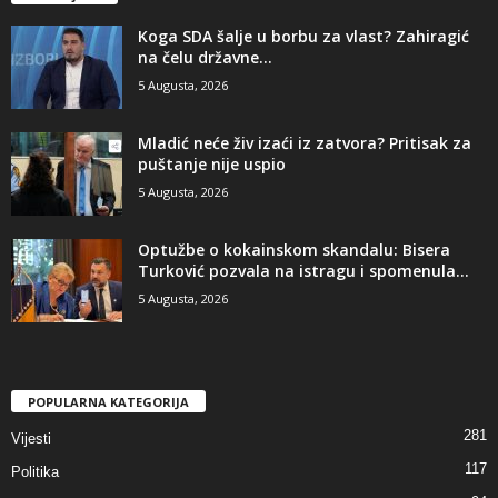
​Koga SDA šalje u borbu za vlast? Zahiragić
na čelu državne...
5 Augusta, 2026
​Mladić neće živ izaći iz zatvora? Pritisak za
puštanje nije uspio
5 Augusta, 2026
​Optužbe o kokainskom skandalu: Bisera
Turković pozvala na istragu i spomenula...
5 Augusta, 2026
POPULARNA KATEGORIJA
281
Vijesti
117
Politika