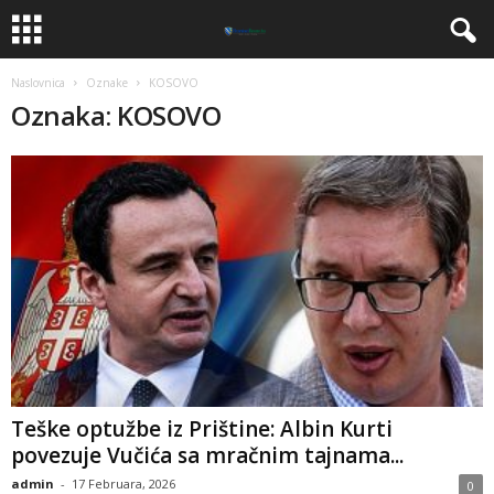
Naslovnica
Oznake
KOSOVO
Oznaka: KOSOVO
Teške optužbe iz Prištine: Albin Kurti
povezuje Vučića sa mračnim tajnama...
admin
-
17 Februara, 2026
0