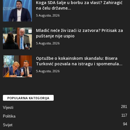
​Koga SDA šalje u borbu za vlast? Zahiragić
na čelu državne...
5 Augusta, 2026
​Mladić neće živ izaći iz zatvora? Pritisak za
puštanje nije uspio
5 Augusta, 2026
​Optužbe o kokainskom skandalu: Bisera
Turković pozvala na istragu i spomenula...
5 Augusta, 2026
POPULARNA KATEGORIJA
281
Vijesti
117
Politika
94
Svijet