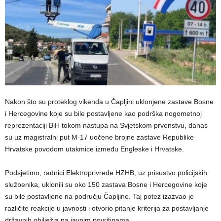
Nakon što su proteklog vikenda u Čapljini uklonjene zastave Bosne
i Hercegovine koje su bile postavljene kao podrška nogometnoj
reprezentaciji BiH tokom nastupa na Svjetskom prvenstvu, danas
su uz magistralni put M-17 uočene brojne zastave Republike
Hrvatske povodom utakmice između Engleske i Hrvatske.
Podsjetimo, radnici Elektroprivrede HZHB, uz prisustvo policijskih
službenika, uklonili su oko 150 zastava Bosne i Hercegovine koje
su bile postavljene na području Čapljine. Taj potez izazvao je
različite reakcije u javnosti i otvorio pitanje kriterija za postavljanje
državnih obilježja na javnim površinama.