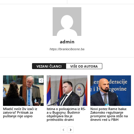
admin
https://braniocibosne.ba
VEZANI ČLANCI
VIŠE OD AUTORA
​Mladić neće živ izaći iz
Istina o policajcima iz RS-
Novi potez Rame Isaka:
zatvora? Pritisak za
a u Bugojnu: Budimir
Zakonsko regulisanje
puštanje nije uspio
objašnjava šta je
promjene spola stiže na
prethodilo drami
dnevni red u FBiH