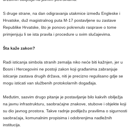
S druge strane, na dan odigravanja utakmice između Engleske i
Hrvatske, duž magistralnog puta M-17 postavljene su zastave
Republike Hrvatske, što je ponovo pokrenulo rasprave o tome
primjenjuju li se ista pravila i procedure u svim slučajevima.
Šta kaže zakon?
Radi isticanja simbola stranih zemalja niko neće biti kažnjen, jer u
Bosni i Hercegovini ne postoji zakon koji građanima zabranjuje
isticanje zastava drugih država, niti je precizno regulisano gdje se
mogu isticati van službenih protokolarnih događaja.
Međutim, sasvim drugo pitanje je postavljanje bilo kakvih obilježja
na javnu infrastrukturu, saobraćajne znakove, stubove i objekte koji
su dio javnog prostora. Takve radnje podliježu pravilima o sigurnosti
saobraćaja, komunalnim propisima i odobrenjima nadležnih
institucija.