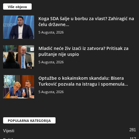
Više objava
​Koga SDA šalje u borbu za vlast? Zahiragić na
čelu državne...
5 Augusta, 2026
​Mladić neće živ izaći iz zatvora? Pritisak za
puštanje nije uspio
5 Augusta, 2026
​Optužbe o kokainskom skandalu: Bisera
Turković pozvala na istragu i spomenula...
5 Augusta, 2026
POPULARNA KATEGORIJA
281
Vijesti