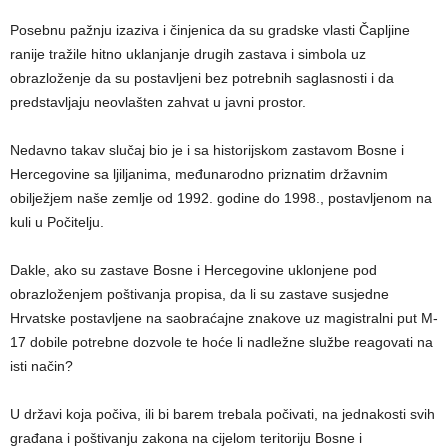
Posebnu pažnju izaziva i činjenica da su gradske vlasti Čapljine
ranije tražile hitno uklanjanje drugih zastava i simbola uz
obrazloženje da su postavljeni bez potrebnih saglasnosti i da
predstavljaju neovlašten zahvat u javni prostor.
Nedavno takav slučaj bio je i sa historijskom zastavom Bosne i
Hercegovine sa ljiljanima, međunarodno priznatim državnim
obilježjem naše zemlje od 1992. godine do 1998., postavljenom na
kuli u Počitelju.
Dakle, ako su zastave Bosne i Hercegovine uklonjene pod
obrazloženjem poštivanja propisa, da li su zastave susjedne
Hrvatske postavljene na saobraćajne znakove uz magistralni put M-
17 dobile potrebne dozvole te hoće li nadležne službe reagovati na
isti način?
U državi koja počiva, ili bi barem trebala počivati, na jednakosti svih
građana i poštivanju zakona na cijelom teritoriju Bosne i