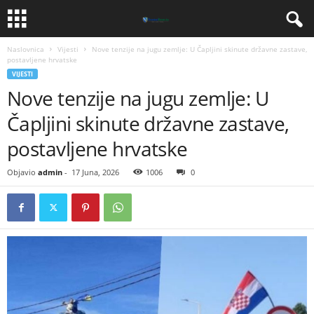
Naslovnica
Vijesti
​Nove tenzije na jugu zemlje: U Čapljini skinute državne zastave,
postavljene hrvatske
VIJESTI
​Nove tenzije na jugu zemlje: U
Čapljini skinute državne zastave,
postavljene hrvatske
Objavio
admin
-
17 Juna, 2026
1006
0