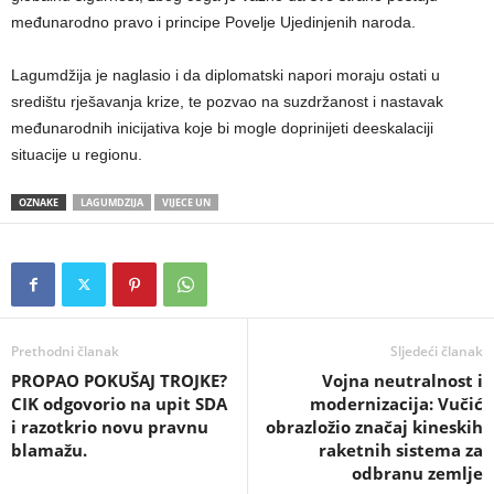
međunarodno pravo i principe Povelje Ujedinjenih naroda.
Lagumdžija je naglasio i da diplomatski napori moraju ostati u
središtu rješavanja krize, te pozvao na suzdržanost i nastavak
međunarodnih inicijativa koje bi mogle doprinijeti deeskalaciji
situacije u regionu.
OZNAKE
LAGUMDZIJA
VIJECE UN
Prethodni članak
Sljedeći članak
​PROPAO POKUŠAJ TROJKE?
Vojna neutralnost i
CIK odgovorio na upit SDA
modernizacija: Vučić
i razotkrio novu pravnu
obrazložio značaj kineskih
blamažu.
raketnih sistema za
odbranu zemlje