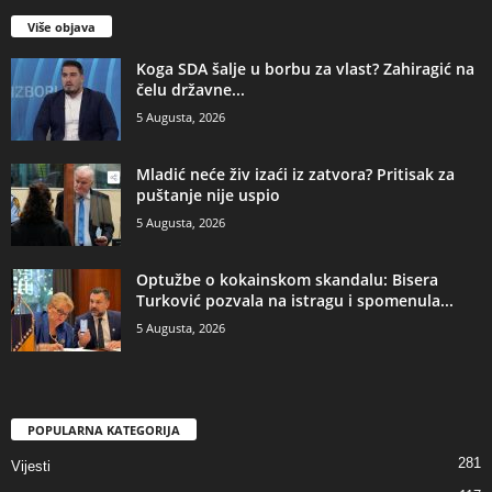
Više objava
​Koga SDA šalje u borbu za vlast? Zahiragić na
čelu državne...
5 Augusta, 2026
​Mladić neće živ izaći iz zatvora? Pritisak za
puštanje nije uspio
5 Augusta, 2026
​Optužbe o kokainskom skandalu: Bisera
Turković pozvala na istragu i spomenula...
5 Augusta, 2026
POPULARNA KATEGORIJA
281
Vijesti