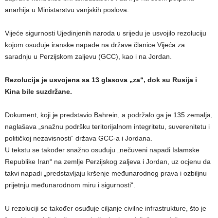
anarhija u Ministarstvu vanjskih poslova.
Vijeće sigurnosti Ujedinjenih naroda u srijedu je usvojilo rezoluciju
kojom osuđuje iranske napade na države članice Vijeća za
saradnju u Perzijskom zaljevu (GCC), kao i na Jordan.
Rezolucija je usvojena sa 13 glasova „za“, dok su Rusija i
Kina bile suzdržane.
Dokument, koji je predstavio Bahrein, a podržalo ga je 135 zemalja,
naglašava „snažnu podršku teritorijalnom integritetu, suverenitetu i
političkoj nezavisnosti“ država GCC-a i Jordana.
U tekstu se također snažno osuđuju „nečuveni napadi Islamske
Republike Iran“ na zemlje Perzijskog zaljeva i Jordan, uz ocjenu da
takvi napadi „predstavljaju kršenje međunarodnog prava i ozbiljnu
prijetnju međunarodnom miru i sigurnosti“.
U rezoluciji se također osuđuje ciljanje civilne infrastrukture, što je