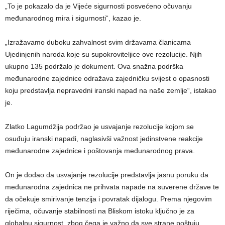
„To je pokazalo da je Vijeće sigurnosti posvećeno očuvanju
međunarodnog mira i sigurnosti“, kazao je.
„Izražavamo duboku zahvalnost svim državama članicama
Ujedinjenih naroda koje su supokroviteljice ove rezolucije. Njih
ukupno 135 podržalo je dokument. Ova snažna podrška
međunarodne zajednice odražava zajedničku svijest o opasnosti
koju predstavlja nepravedni iranski napad na naše zemlje“, istakao
je.
Zlatko Lagumdžija podržao je usvajanje rezolucije kojom se
osuđuju iranski napadi, naglasivši važnost jedinstvene reakcije
međunarodne zajednice i poštovanja međunarodnog prava.
On je dodao da usvajanje rezolucije predstavlja jasnu poruku da
međunarodna zajednica ne prihvata napade na suverene države te
da očekuje smirivanje tenzija i povratak dijalogu. Prema njegovim
riječima, očuvanje stabilnosti na Bliskom istoku ključno je za
globalnu sigurnost, zbog čega je važno da sve strane poštuju