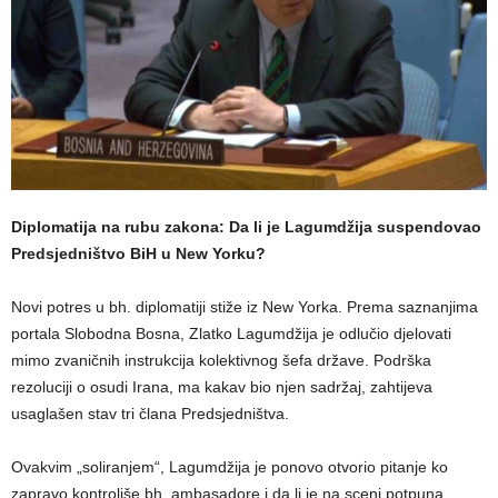
Diplomatija na rubu zakona: Da li je Lagumdžija suspendovao
Predsjedništvo BiH u New Yorku?
Novi potres u bh. diplomatiji stiže iz New Yorka. Prema saznanjima
portala Slobodna Bosna, Zlatko Lagumdžija je odlučio djelovati
mimo zvaničnih instrukcija kolektivnog šefa države. Podrška
rezoluciji o osudi Irana, ma kakav bio njen sadržaj, zahtijeva
usaglašen stav tri člana Predsjedništva.
Ovakvim „soliranjem“, Lagumdžija je ponovo otvorio pitanje ko
zapravo kontroliše bh. ambasadore i da li je na sceni potpuna