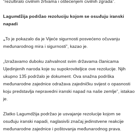
“rezultiralo civilnim žrtvama i oštećenjem civilnih zgrada”.
Lagumdžija podržao rezoluciju kojom se osuđuju iranski
napadi
„
To je pokazalo da je Vijeće sigurnosti posvećeno očuvanju
međunarodnog mira i sigurnosti“, kazao je.
„Izražavamo duboku zahvalnost svim državama članicama
Ujedinjenih naroda koje su supokroviteljice ove rezolucije. Njih
ukupno 135 podržalo je dokument. Ova snažna podrška
međunarodne zajednice odražava zajedničku svijest o opasnosti
koju predstavlja nepravedni iranski napad na naše zemlje“, istakao
je.
Zlatko Lagumdžija podržao je usvajanje rezolucije kojom se
osuđuju iranski napadi, naglasivši značaj jedinstvene reakcije
međunarodne zajednice i poštovanja međunarodnog prava.