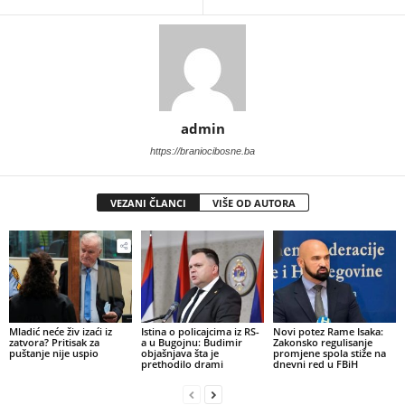
admin
https://braniocibosne.ba
VEZANI ČLANCI
VIŠE OD AUTORA
​Mladić neće živ izaći iz
Istina o policajcima iz RS-
Novi potez Rame Isaka:
zatvora? Pritisak za
a u Bugojnu: Budimir
Zakonsko regulisanje
puštanje nije uspio
objašnjava šta je
promjene spola stiže na
prethodilo drami
dnevni red u FBiH