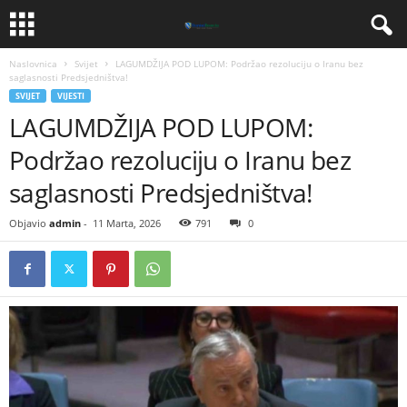
Naslovnica
Svijet
LAGUMDŽIJA POD LUPOM: Podržao rezoluciju o Iranu bez
saglasnosti Predsjedništva!
SVIJET
VIJESTI
LAGUMDŽIJA POD LUPOM:
Podržao rezoluciju o Iranu bez
saglasnosti Predsjedništva!
Objavio
admin
-
11 Marta, 2026
791
0