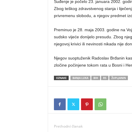
Suđenje je počelo 23. januara 2002. go
Zbog teškog zdravstvenog stanja i liječen
privremenu slobodu, a njegov predmet izd
Preminuo je 28. maja 2003. godine na Voj
sudsko vijeće donijelo presudu. Zbog njeg
njegovoj krivici ili nevinosti nikada nije d
Njegov suoptuženik Radoslav Brđanin kas
zločine počinjene tokom rata u Bosni i Her
OZNAKE
BANJA LUKA
BIH
RS
ŽUPLJANIN
Prethodni članak