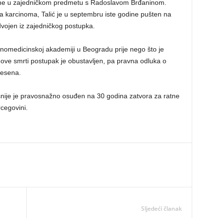
dine u zajedničkom predmetu s Radoslavom Brđaninom.
ja karcinoma, Talić je u septembru iste godine pušten na
vojen iz zajedničkog postupka.
nomedicinskoj akademiji u Beogradu prije nego što je
ove smrti postupak je obustavljen, pa pravna odluka o
onesena.
nije je pravosnažno osuđen na 30 godina zatvora za ratne
cegovini.
Sljedeći članak