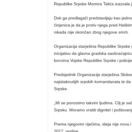
Republike Srpske Momira Talića izazvala je
Dok ga predlagači predstavljaju kao jedn
činjenica je da je protiv njega pred Haški
nikada nije okončan zbog njegove smrti.
Organizacija starješina Republike Srpske
inicijativu da glavna gradska saobraćajnic
borcima Vojske Republike Srpske i polici
Predsjednik Organizacije starješina Slobod
najistaknutijih srpskih komandanata te da
Srpske.
„Mi se ponosimo takvim ljudima. Cilj je sa
Srpsku. Moramo vratiti dignitet i poštovanj
Prema njegovim riječima, ideja nije nova i
2017. godine.