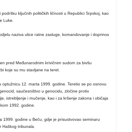
i podršku ključnih političkih ličnosti u Republici Srpskoj, kao
je Luke.
 dodjelu naziva ulice ratne zasluge, komandovanje i doprinos
đen pred Međunarodnim krivičnim sudom za bivšu
bi koje su mu stavljane na teret.
jnu optužnicu 12. marta 1999. godine. Teretio se po osnovu
enocid, saučesništvo u genocidu, zločine protiv
je, istrebljenje i mučenje, kao i za kršenje zakona i običaja
okom 1992. godine.
sta 1999. godine u Beču, gdje je prisustvovao seminaru
 Haškog tribunala.