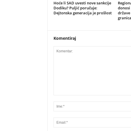
​Hoće li SAD uvesti nove sankcije
​Region
Dodiku? Puljić poručuje:
donosi 
Dejtonska generacija je prošlost
države 
granic
Komentiraj