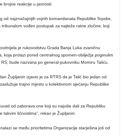
 brojne reakcije u javnosti.
og od najznačajnijih vojnih komandanata Republike Srpske,
m tribunalom vođen postupak za najteže ratne zločine, koji
 podnijela je rukovodstvu Grada Banja Luka zvaničnu
a, koja prolazi pored centralnog spomen-obilježja poginulim
je RS, bude nazvana po general-pukovniku Momiru Taliću.
an Župljanin izjavio je za RTRS da je Talić bio jedan od
 zaslužuje trajno mjesto u kolektivnom sjećanju Republike
čuvati od zaborava one koji su najviše dali za Republiku
e takvim ličnostima“, rekao je Župljanin.
 nalazi se među prioritetima Organizacije starješina još od