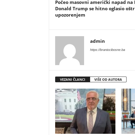
​Počeo masovni američki napad na 
Donald Trump se hitno oglasio ošt
upozorenjem
admin
https://braniocibosne.ba
VEZANI ČLANCI
VIŠE OD AUTORA