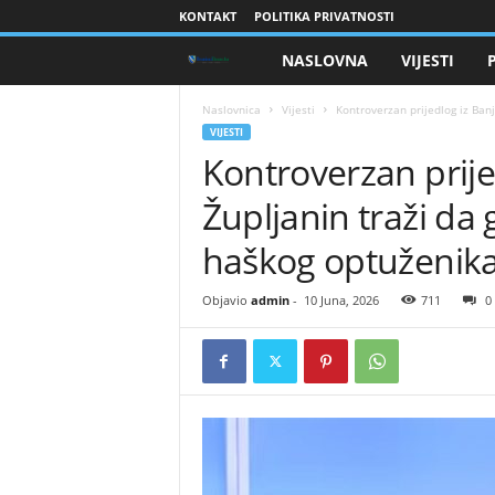
KONTAKT
POLITIKA PRIVATNOSTI
NASLOVNA
VIJESTI
B
r
Naslovnica
Vijesti
​Kontroverzan prijedlog iz Ban
VIJESTI
​Kontroverzan prij
a
Župljanin traži da
n
haškog optuženik
i
Objavio
admin
-
10 Juna, 2026
711
0
o
c
i
B