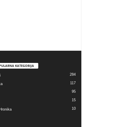
PULARNA KATEGORIJA
284
i
117
ka
95
15
10
Hronika