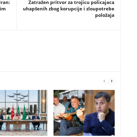
Iran:
​Zatražen pritvor za trojicu policajaca
rim
uhapšenih zbog korupcije i zloupotrebe
položaja