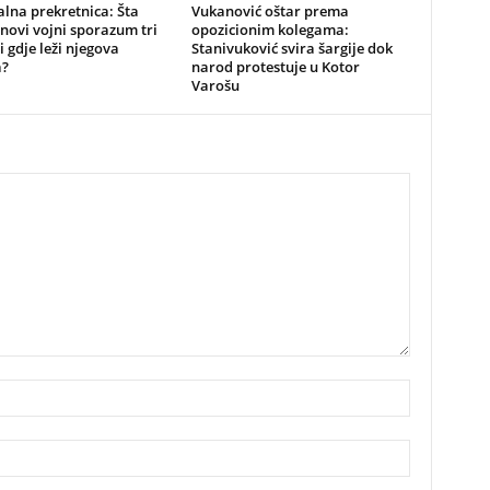
alna prekretnica: Šta
Vukanović oštar prema
novi vojni sporazum tri
opozicionim kolegama:
i gdje leži njegova
Stanivuković svira šargije dok
a?
narod protestuje u Kotor
Varošu