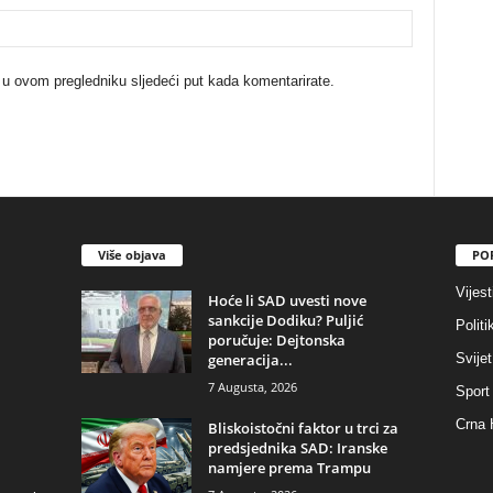
 u ovom pregledniku sljedeći put kada komentarirate.
Više objava
PO
Vijest
​Hoće li SAD uvesti nove
sankcije Dodiku? Puljić
Politi
poručuje: Dejtonska
generacija...
Svijet
7 Augusta, 2026
Sport
Crna 
​Bliskoistočni faktor u trci za
predsjednika SAD: Iranske
namjere prema Trampu