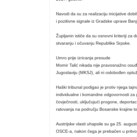
Navodi da su za realizaciju inicijative dobil
i pozitivne signale iz Gradske uprave Ban
Župljanin ističe da su osnovni kriteriji za
stvaranju i očuvanju Republike Srpske.
Umro prije izricanja presude
Momir Talić nikada nije pravosnažno osu
Jugoslaviju (MKSJ), ali ni oslobođen optuž
Haški tribunal podigao je protiv njega ta
individualne i komandne odgovornosti za g
čovječnosti, uključujući progone, deportaci
ratovanja na području Bosanske krajine t
Austrijske vlasti uhapsile su ga 25. augu
OSCE-a, nakon čega je prebačen u pritvor