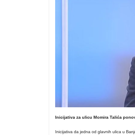
o
s
n
e
Inicijativa za ulicu Momira Talića pono
Inicijativa da jedna od glavnih ulica u B