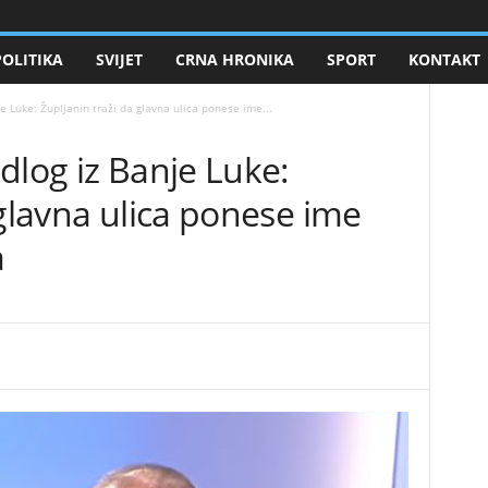
POLITIKA
SVIJET
CRNA HRONIKA
SPORT
KONTAKT
je Luke: Župljanin traži da glavna ulica ponese ime...
edlog iz Banje Luke:
 glavna ulica ponese ime
a